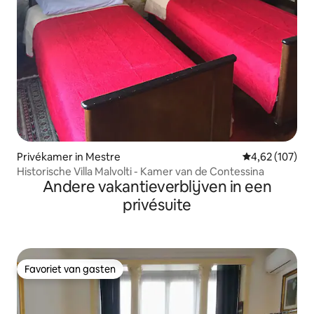
Privékamer in Mestre
Gemiddelde beo
4,62 (107)
Historische Villa Malvolti - Kamer van de Contessina
Andere vakantieverblijven in een
privésuite
Favoriet van gasten
Favoriet van gasten