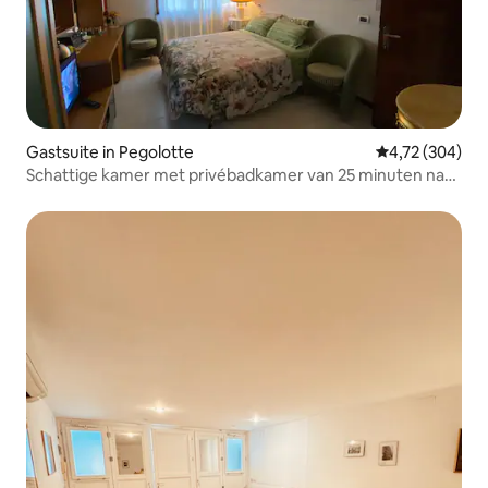
Gastsuite in Pegolotte
Gemiddelde beo
4,72 (304)
Schattige kamer met privébadkamer van 25 minuten naar
Venetië.