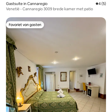
Gastsuite in Cannaregio
Gemiddeld
4 (5)
Venetië - Cannaregio 3009 brede kamer met patio
Favoriet van gasten
Favoriet van gasten