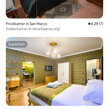
Privékamer in San Marco
Gemiddelde b
4,29 (7)
Zolderkamer in Venetiaanse stijl
Superhost
Superhost