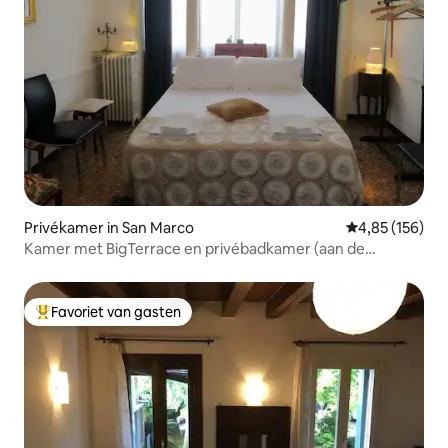
Privékamer in San Marco
Gemiddelde beo
4,85 (156)
Kamer met BigTerrace en privébadkamer (aan de
voorkant)
Favoriet van gasten
Topfavoriet van gasten