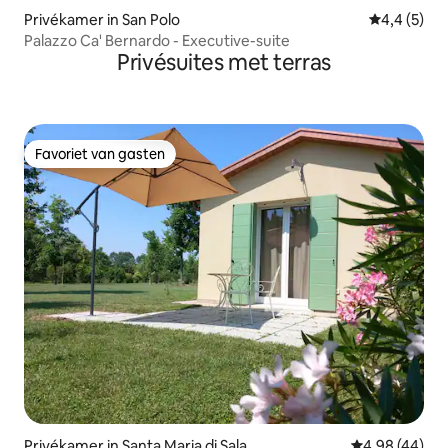
Privékamer in San Polo
Gemiddelde 
4,4 (5)
Palazzo Ca' Bernardo - Executive-suite
Privésuites met terras
Favoriet van gasten
Favoriet van gasten
Privékamer in Santa Maria di Sala
Gemiddelde be
4,98 (44)