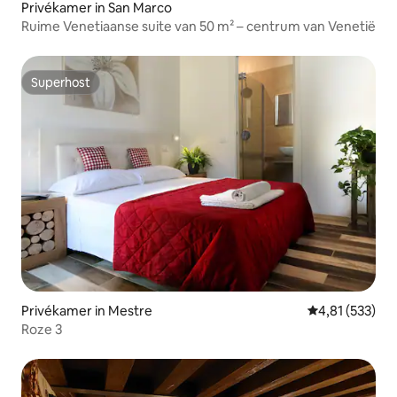
Privékamer in San Marco
Ruime Venetiaanse suite van 50 m² – centrum van Venetië
Superhost
Superhost
Privékamer in Mestre
Gemiddelde beo
4,81 (533)
Roze 3