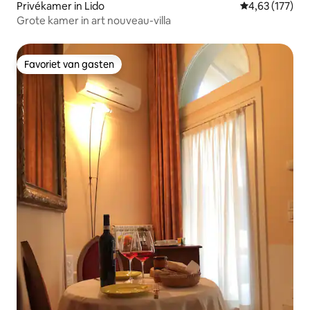
Privékamer in Lido
Gemiddelde beo
4,63 (177)
Grote kamer in art nouveau-villa
Favoriet van gasten
Favoriet van gasten