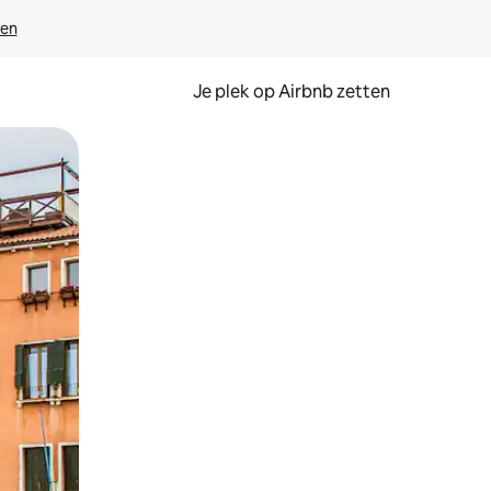
ven
Je plek op Airbnb zetten
en of swipen.