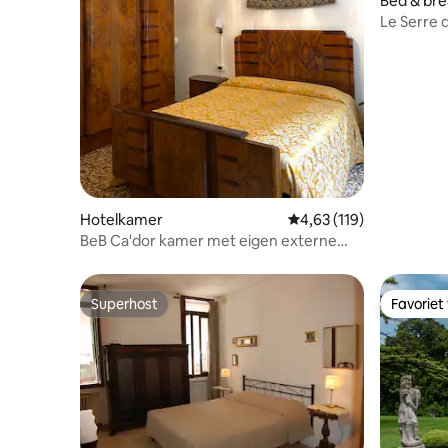
Bed & bre
Le Serre 
Hotelkamer
Gemiddelde beoordeling
4,63 (119)
BeB Ca'dor kamer met eigen externe
badkamer
Superhost
Favoriet
Superhost
Favoriet