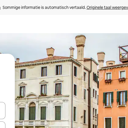
Sommige informatie is automatisch vertaald. 
Originele taal weerge
een keuze met je de pijltjestoetsen omhoog en omlaag, óf door te tikk