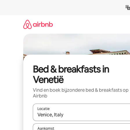
Ga
direct
naar
inhoud
Bed & breakfasts in
Venetië
Vind en boek bijzondere bed & breakfasts op
Airbnb
Locatie
Wanneer er resultaten beschikbaar zijn, maak je 
Aankomst