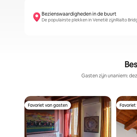
Bezienswaardigheden in de buurt
De populairste plekken in Venetië zijnRialto Brid
Bes
Gasten zijn unaniem: dez
Favoriet van gasten
Favoriet
Favoriet van gasten
Favoriet