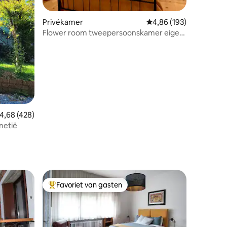
ecensies
Privékamer
Gemiddelde beoordeling
4,86 (193)
Flower room tweepersoonskamer eigen
badkamer
emiddelde beoordeling van 4,68 op 5, 428 recensies
4,68 (428)
netië
Favoriet van gasten
Topfavoriet van gasten