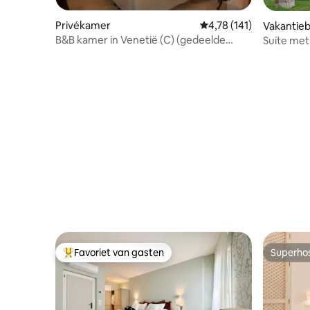
Privékamer
Gemiddelde beoordeling
4,78 (141)
Vakantieb
B&B kamer in Venetië (C) (gedeelde
Suite me
badkamer)
16e-eeuws
Favoriet van gasten
Superho
Topfavoriet van gasten
Superho