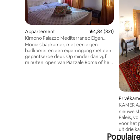
Appartement
Gemiddelde beoordeling
4,84 (331)
Kimono Palazzo Mediterraneo Eigen
entree
Mooie slaapkamer, met een eigen
badkamer en een eigen ingang met een
gepantserde deur. Op minder dan vijf
minuten lopen van Piazzale Roma of het
station. Het is gelegen op de 2e
verdieping van het gebouw, het heeft
hoge plafonds met zichtbare balken en
houten vloeren. De systemen en
meubels zijn nieuw, comfortabel en
modern. De lichte en luchtige kamer
Privékam
kijkt uit op een typisch Venetiaanse
KAMER A
binnenplaats. Van 1570 tot vandaag, elke
nieuwe st
zondagochtend om 10.30 uur live
Paleis, v
Gregoriaanse liederen en wierook
voor het 
komen binnen in het huis. Geen airco.
uit drie k
Populaire
de oude s