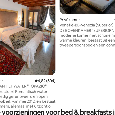
Privékamer
Venetië-BB-Venezia (Superior)
 van 4,84 op 5, 331 recensies
DE BOVENKAMER "SUPERIOR": De
moderne kamer met schone m
warme kleuren, bestaat uit een
tweepersoonsbed en een comf
rotan slaapbank handig voor e
mogelijk derde bed (alleen op 
. SUP. 25 m ². Airconditioning; breedband
wifi; 50-inch ultra HD-tv; Kwalit
compleet beddengoed, paar
handdoeken per gast, slippers,
haardroger , strijkijzer. De ba
er
Gemiddelde beoordeling van 4,82 op 5, 504 r
4,82 (504)
dagelijks schoon en netjes, wo
AN HET WATER "TOPAZIO"
de DELUXE kamer gedeeld.
ructuur! Romantisch water
olledig gerenoveerd en open
publiek van mei 2012, en bestaat
amers, allemaal met uitzicht op
 voorzieningen voor bed & breakfasts 
tenen muren zijn ingericht