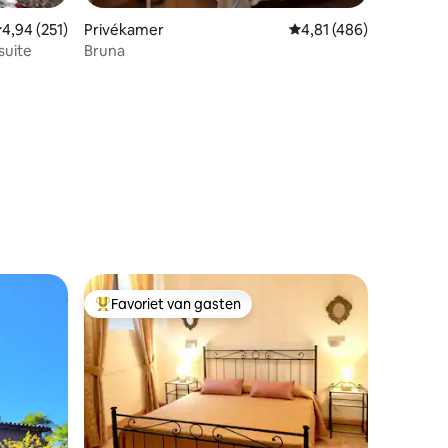
ecensies
emiddelde beoordeling van 4,94 op 5, 251 recensies
4,94 (251)
Privékamer
Gemiddelde beoordeling
4,81 (486)
suite
Bruna
Favoriet van gasten
Topfavoriet van gasten