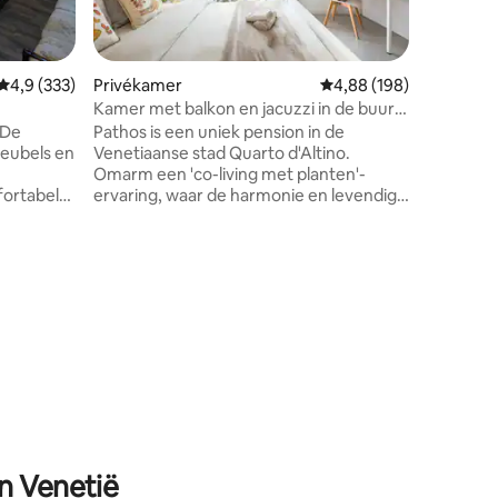
tv LED, a
beddeng
haardrog
kluisje, ee
Gemiddelde beoordeling van 4,9 op 5, 333 recensies
4,9 (333)
Privékamer
Gemiddelde beoordeling
4,88 (198)
PRIJS IS
Kamer met balkon en jacuzzi in de buurt
ALLEEN 
van Venetië
Pathos is een uniek pension in de
eubels en
Venetiaanse stad Quarto d'Altino.
Omarm een 'co-living met planten'-
ortabele
ervaring, waar de harmonie en levendige
en
energie van de natuur je omringen. Het
aanvraag)
hoogtepunt? Een serene tuinoase met
een luxe hot tub, omarmd door
eit
weelderige tropische planten. Ligging: •
Op slechts 5 minuten lopen van
treinstation Quarto d'Altino • 20 minuten
dkamer,
naar Venetië met de trein of auto • 20
ecensies
rdt met
minuten naar Jesolo met de auto
in Venetië