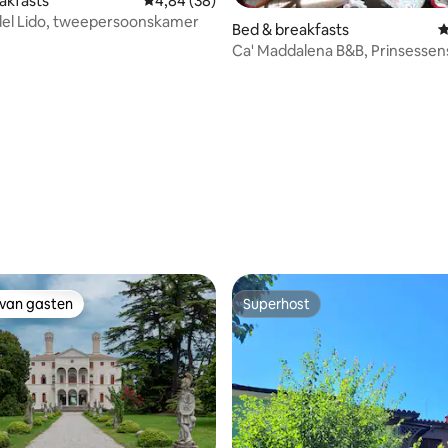
akfasts
Gemiddelde beoordeling van 4,84 op 5, 38 r
4,84 (38)
del Lido, tweepersoonskamer
Bed & breakfasts
G
Ca' Maddalena B&B, Prinsessen
 van 4,63 op 5, 119 recensies
 van gasten
Superhost
 van gasten
Superhost