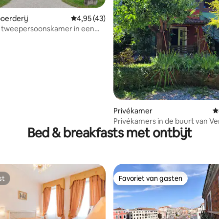
 van 4,78 op 5, 141 recensies
oerderij
Gemiddelde beoordeling van 4,95 op 5, 43 r
4,95 (43)
t tweepersoonskamer in een
e villa
Privékamer
G
Privékamers in de buurt van Ve
Bed & breakfasts met ontbijt
st
Favoriet van gasten
st
Favoriet van gasten