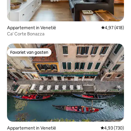
Appartement in Venetië
Gemiddelde beo
4,97 (418)
Ca' Corte Bonazza
Favoriet van gasten
Favoriet van gasten
Appartement in Venetië
Gemiddelde beo
4,93 (730)