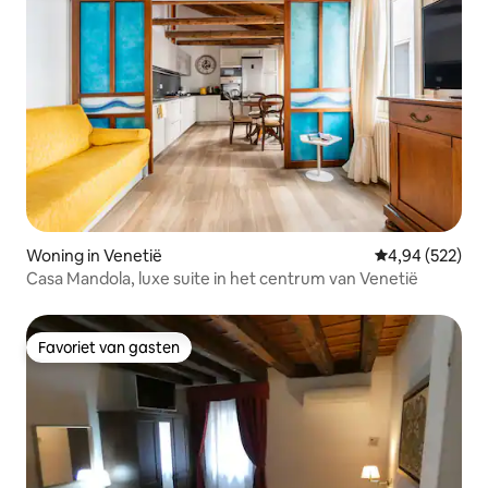
Woning in Venetië
Gemiddelde beo
4,94 (522)
Casa Mandola, luxe suite in het centrum van Venetië
Favoriet van gasten
Favoriet van gasten