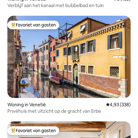
Verblijf aan het kanaal met bubbelbad en tuin
Favoriet van gasten
Topfavoriet van gasten
Woning in Venetië
Gemiddelde beo
4,93 (338)
Privéhuis met uitzicht op de gracht van Erbe
Favoriet van gasten
Topfavoriet van gasten