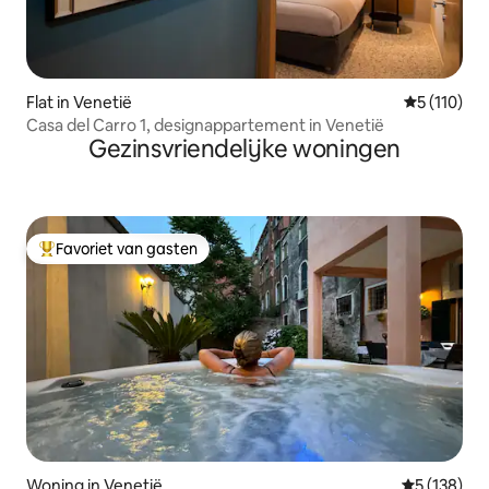
Flat in Venetië
Gemiddelde
5 (110)
Casa del Carro 1, designappartement in Venetië
Gezinsvriendelijke woningen
Favoriet van gasten
Topfavoriet van gasten
Woning in Venetië
Gemiddelde 
5 (138)