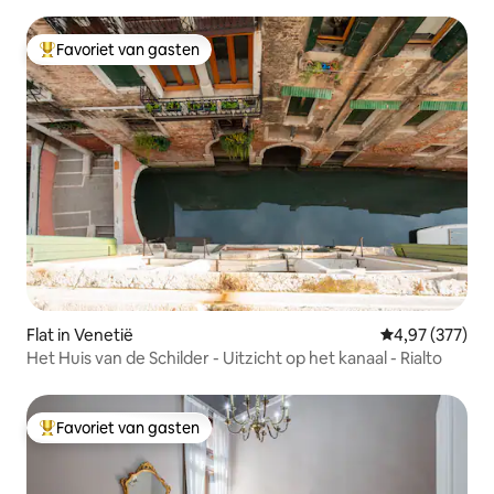
Favoriet van gasten
Topfavoriet van gasten
Flat in Venetië
Gemiddelde beo
4,97 (377)
Het Huis van de Schilder - Uitzicht op het kanaal - Rialto
Favoriet van gasten
Topfavoriet van gasten