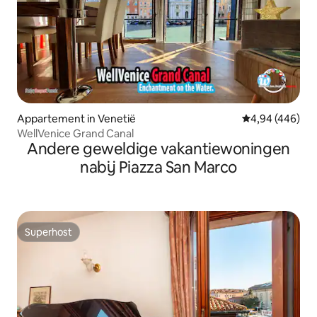
Appartement in Venetië
Gemiddelde beo
4,94 (446)
WellVenice Grand Canal
Andere geweldige vakantiewoningen
nabij Piazza San Marco
Superhost
Superhost