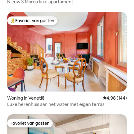
Nieuw S.Marco luxe apartament
Favoriet van gasten
Topfavoriet van gasten
Woning in Venetië
Gemiddelde beo
4,98 (144)
Luxe herenhuis aan het water met eigen terras
Favoriet van gasten
Favoriet van gasten