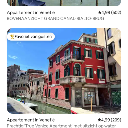
Appartement in Venetië
Gemiddelde beo
4,99 (502)
BOVENAANZICHT GRAND CANAL-RIALTO-BRUG
Favoriet van gasten
Topfavoriet van gasten
Appartement in Venetië
Gemiddelde beo
4,99 (209)
Prachtig 'True Venice Apartment' met uitzicht op water