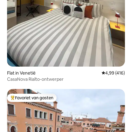
Flat in Venetië
Gemiddelde beo
4,99 (416)
CasaNova Rialto-ontwerper
Favoriet van gasten
Topfavoriet van gasten