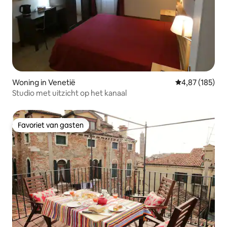
Woning in Venetië
Gemiddelde beo
4,87 (185)
Studio met uitzicht op het kanaal
Favoriet van gasten
Favoriet van gasten