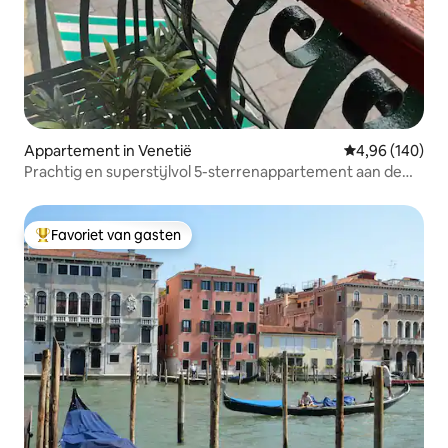
Appartement in Venetië
Gemiddelde beo
4,96 (140)
Prachtig en superstijlvol 5-sterrenappartement aan de
gracht!
Favoriet van gasten
Topfavoriet van gasten