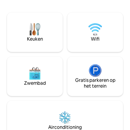
een prachtig terras, met een fantastisch
treinstation Santa
uitzicht, waar je kunt dineren onder de
een soepele aank
sterren en overdag kunt luisteren naar
toegang tot alle 
klassieke muziek uit de nabijgelegen
van Venetië. De sui
muziek serre. Vanwege allergische
rustige en pittor
problemen van de verhuurder is het niet
campo en ligt op 
mogelijk om met huisdieren te
de charmante Rio d
Keuken
Wifi
verblijven, sorry daarvoor.
een serene en bet
Registratienummer: 027043-LOC-
voor gasten die op
12117Ca ' Manzoni appartement is
comfort en stijl
gelegen in een historisch paleis dat
dateert uit 1300, en de naam komt van
de abdij Marianna Manzoni die in 1762
het radicaal gerestaureerd heeft, als de
herdenkingsplaquette op zijn gevel-
Gratis parkeren op
Zwembad
identiteit. Het appartement ligt op een
het terrein
paar minuten lopen van het Piazza
S.Marco en in de buurt van het
beroemde theater La Fenice, in een
ideale positie om de beroemdste maar
ook de meest fascinerende en minder
populaire plaatsen van het prachtige
Venetië te ontdekken. Het is onlangs
Airconditioning
gerestaureerd onder de deskundige