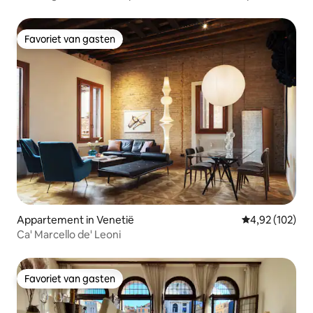
Favoriet van gasten
Favoriet van gasten
Appartement in Venetië
Gemiddelde beo
4,92 (102)
Ca' Marcello de' Leoni
Favoriet van gasten
Favoriet van gasten