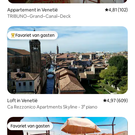
Appartement in Venetië
Gemiddelde beo
4,81 (102)
TRIBUNO~Grand~Canal~Deck
Favoriet van gasten
Topfavoriet van gasten
Loft in Venetië
Gemiddelde beo
4,97 (609)
Ca Rezzonico Apartments Skyline - 3° piano
Favoriet van gasten
Favoriet van gasten