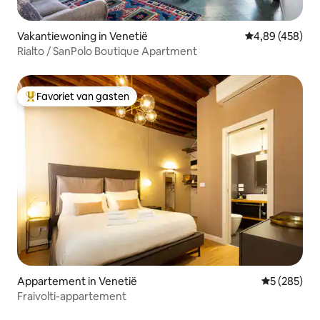
Vakantiewoning in Venetië
Gemiddelde beo
4,89 (458)
Rialto / SanPolo Boutique Apartment
Favoriet van gasten
Topfavoriet van gasten
Appartement in Venetië
Gemiddelde 
5 (285)
Fraivolti-appartement