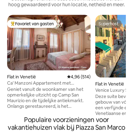
hoog gewaardeerd voor hun locatie, netheid en meer.
Favoriet van gasten
Superhost
Topfavoriet van gasten
Superhost
Flat in Venetië
Gemiddelde beoordeling van 4,9
4,96 (514)
Ca' Manzoni Appartement met
Flat in Venetië
dakterras in San Marco
Geniet vanuit de woonkamer van het
Venice Luxury Suit
opmerkelijke uitzicht op Camp San
design
Deze suite bevindt
Maurizio en de tijdelijke antiekmarkt.
gebouw van vóór 
Onlangs gerestaureerd, is het
een verfijnde en 
romantische interieur behouden, zoals
Venetiaanse ervari
getypt door de originele open haard en
Populaire voorzieningen voor
steenworp afstand
het plafond van de slaapkamer met
Grande, op vijf m
vakantiehuizen vlak bij Piazza San Marco
houten trossen. Het appartement heeft
Piazzale Roma (bu