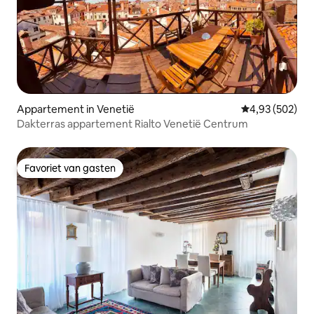
Appartement in Venetië
Gemiddelde beo
4,93 (502)
Dakterras appartement Rialto Venetië Centrum
Favoriet van gasten
Favoriet van gasten