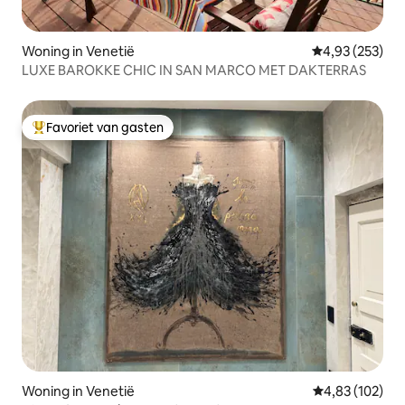
Woning in Venetië
Gemiddelde beo
4,93 (253)
LUXE BAROKKE CHIC IN SAN MARCO MET DAKTERRAS
Favoriet van gasten
Topfavoriet van gasten
Woning in Venetië
Gemiddelde beo
4,83 (102)