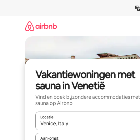
Ga
direct
naar
inhoud
Vakantiewoningen met
sauna in Venetië
Vind en boek bijzondere accommodaties me
sauna op Airbnb
Locatie
Wanneer er resultaten beschikbaar zijn, maak je 
Aankomst