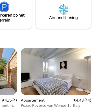
arkeren op het
Airconditioning
errein
ecensies
Gemiddelde beoordeling van 4,75 op 5, 4 recensies
4,75 (4)
Appartement
Gemiddelde beoordelin
4,48 (44)
ement met
Pozzo Roverso van Wonderful Italy