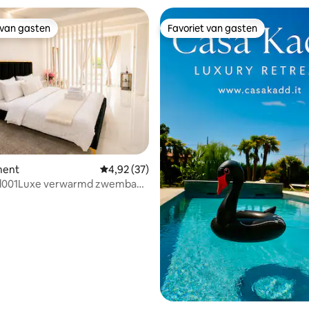
 van gasten
Favoriet van gasten
 van gasten
Favoriet van gasten
ment
Gemiddelde beoordeling van 4,92 op 5, 37 r
4,92 (37)
d001Luxe verwarmd zwembad
i ensauna