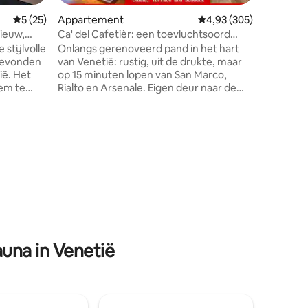
om comfo
Gemiddelde beoordeling van 5 op 5, 25 recensies
5 (25)
Appartement
Gemiddelde beoordeling
4,93 (305)
Trakteer 
hebben 
nieuw,
Ca' del Cafetièr: een toevluchtsoord
pure ont
voor familiebijeenkomsten
stijlvolle
Onlangs gerenoveerd pand in het hart
hammamr
van Venetië: rustig, uit de drukte, maar
zintuigel
 Het
op 15 minuten lopen van San Marco,
ervaring.
em te
Rialto en Arsenale. Eigen deur naar de
em op te
straat, 5 slaapkamers, 4 badkamers
(jacuzzi 1 bad + 1 douche), enorme
 gondels
keuken/eetkamer, lounge, sauna, terras
en zonneterras. Maximale bezetting
ie
ingesteld op 12 voor het gemak van
sea en
verblijf, dus perfect voor grote gezinnen
ecensies
en vriendenreünies .
m, de
Registratienummer: CIR 027042-LOC-
etto en op
01383 Toeristenbelasting € 4 x persoon x
nacht CONTANT TE BETALEN bij het
INCHECKEN.
una in Venetië