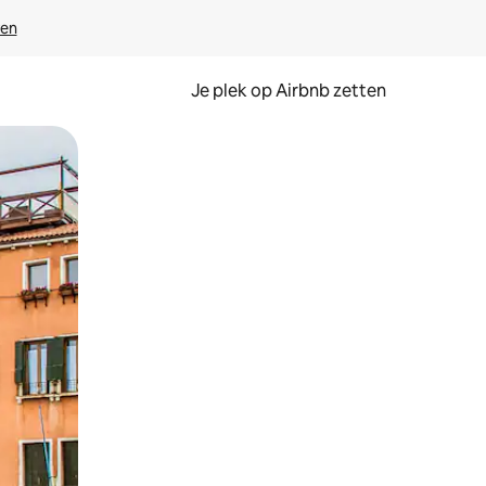
ven
Je plek op Airbnb zetten
en of swipen.