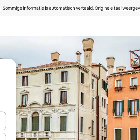
Sommige informatie is automatisch vertaald. 
Originele taal weerge
t
een keuze met je de pijltjestoetsen omhoog en omlaag, óf door te tikk