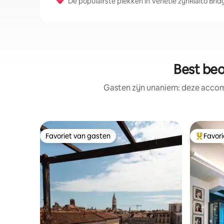
De populairste plekken in Venetië zijnRialto Brid
Best be
Gasten zijn unaniem: deze accom
Favoriet van gasten
Favor
Favoriet van gasten
Topfavor