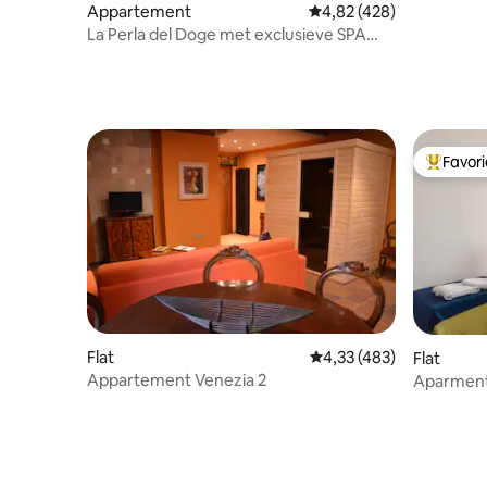
Appartement
Gemiddelde beoordeling
4,82 (428)
La Perla del Doge met exclusieve SPA
sauna jacuzzi
Favor
Topfavor
Flat
Gemiddelde beoordeling
4,33 (483)
Flat
Appartement Venezia 2
Aparment Mazzoni - modern, rui
comforta