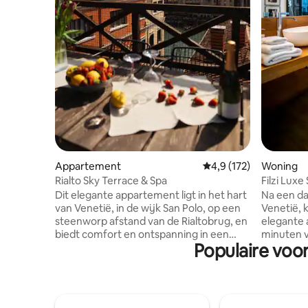
Appartement
Gemiddelde beoordelin
4,9 (172)
Woning
Rialto Sky Terrace & Spa
Filzi Luxe
parkeerpl
Dit elegante appartement ligt in het hart
Na een d
van Venetië, in de wijk San Polo, op een
Venetië, 
steenworp afstand van de Rialtobrug, en
elegante 
biedt comfort en ontspanning in een
minuten v
Populaire voo
unieke omgeving. De accommodatie
alleen ee
beschikt over een hoofdslaapkamer, een
ware oase
tweepersoonsslaapbank en twee
Tussen de
badkamers, waarvan één met een
bad en e
privésauna en een bubbelbad. Het
uitzicht 