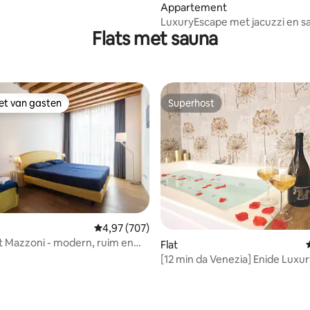
 van 4,82 op 5, 428 recensies
Appartement
LuxuryEscape met jacuzzi en s
Flats met sauna
iet van gasten
Superhost
iet van gasten
Superhost
 van 4,33 op 5, 483 recensies
Gemiddelde beoordeling van 4,97 op 5, 707 r
4,97 (707)
m en
Flat
bel
[12 min da Venezia] Enide Luxu