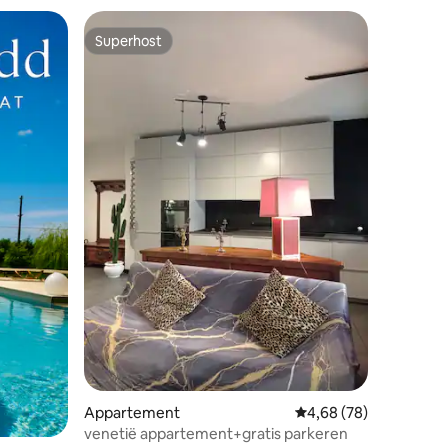
Superhost
Superhost
ecensies
Appartement
Gemiddelde beoordelin
4,68 (78)
venetië appartement+gratis parkeren