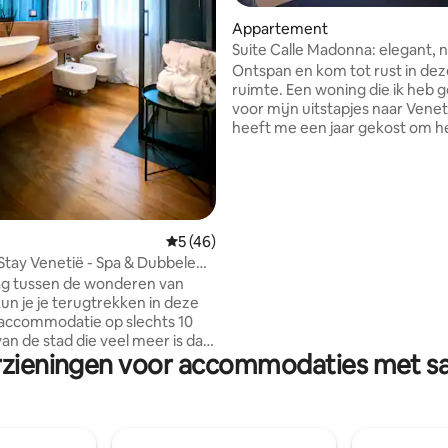
Appartement
Suite Calle Madonna: elegant, 
prachtig
Ontspan en kom tot rust in deze 
ruimte. Een woning die ik heb gevonden
voor mijn uitstapjes naar Venetië.
heeft me een jaar gekost om h
vinden en bijna twee jaar om h
knappen; hij is gloednieuw. Ik wilde het
water vanuit de ramen zien, de
en de boten die voorbij varen. Een
rustige en authentieke buurt d
tegelijkertijd dicht bij veel mu
g van 4,9 op 5, 172 recensies
Gemiddelde beoordeling van 5 op 5, 46 r
5 (46)
monumenten ligt. Handig om te gaan
 Stay Venetië - Spa & Dubbele
winkelen, voor de groentekraa
aats
ag tussen de wonderen van
bakkerij, niet ver van de vapor
kun je je terugtrekken in deze
7 minuten van Rialto!
accommodatie op slechts 10
an de stad die veel meer is dan
rzieningen voor accommodaties met sa
n accommodatie: het is een
 van stijl en ontspanning.
signmeubels, een privé Turks
en moderne keuken met
op de tuin, beleef je momenten