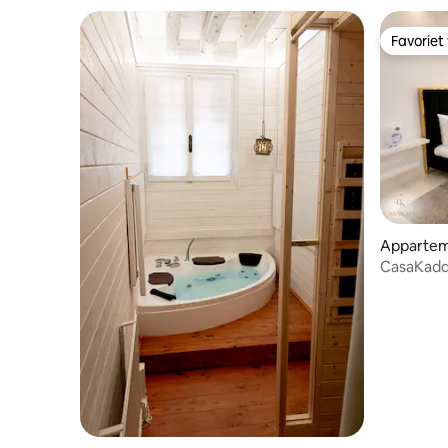
Favoriet
Favoriet
Apparte
CasaKad
en jacuzz