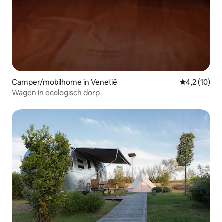
Camper/mobilhome in Venetië
Gemiddelde 
4,2 (10)
Wagen in ecologisch dorp