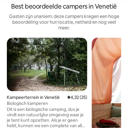
Best beoordeelde campers in Venetië
Gasten zijn unaniem: deze campers kregen een hoge
beoordeling voor hun locatie, netheid en nog veel
meer.
Kampeerterrein in Venetië
Gemiddelde beoordeling van 4,
4,32 (25)
Biologisch kamperen
Dit is een biologische camping, dus je
vindt een natuurlijke omgeving waar je
je tent kunt opzetten. Als je er geen
hebt, kunnen we een complete van alles