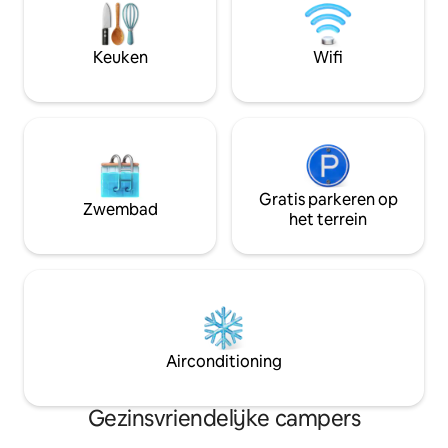
geschiedenis met
(Padua, Treviso, V
de eilanden van de
Keuken
Wifi
Dichtbij de bus. S
Gratis parkeren op
Zwembad
het terrein
Airconditioning
Gezinsvriendelijke campers