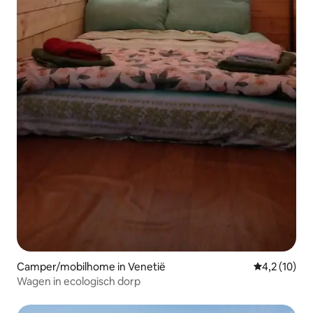
Camper/mobilhome in Venetië
Gemiddelde 
4,2 (10)
Wagen in ecologisch dorp