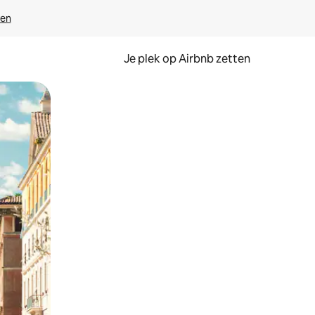
ven
Je plek op Airbnb zetten
en of swipen.