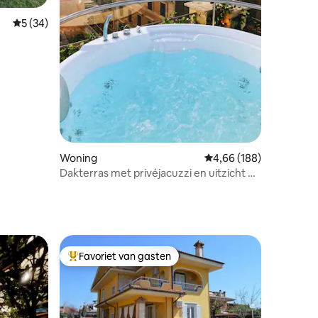
ecensies
Gemiddelde beoordeling van 5 op 5, 34 recensies
5 (34)
Woning
Gemiddelde beoordeling
4,66 (188)
Dakterras met privéjacuzzi en uitzicht op
het Colosseum
Favoriet van gasten
Topfavoriet van gasten