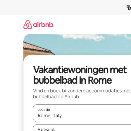
Ga
direct
naar
inhoud
Vakantiewoningen met
bubbelbad in Rome
Vind en boek bijzondere accommodaties me
bubbelbad op Airbnb
Locatie
Wanneer er resultaten beschikbaar zijn, maak je 
Aankomst