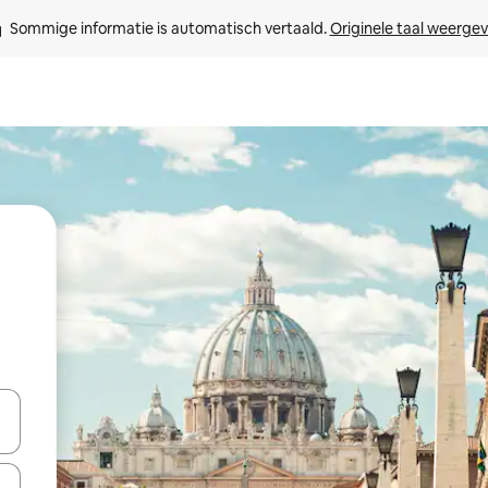
Sommige informatie is automatisch vertaald. 
Originele taal weerge
t
een keuze met je de pijltjestoetsen omhoog en omlaag, óf door te tikk