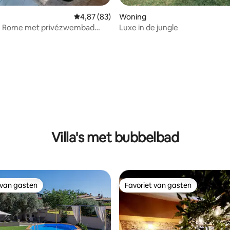
Gemiddelde beoordeling van 4,87 op 5, 83 r
4,87 (83)
Woning
 in Rome met privézwembad
Luxe in de jungle
g van 4,98 op 5, 83 recensies
Villa's met bubbelbad
 van gasten
Favoriet van gasten
 van gasten
Favoriet van gasten