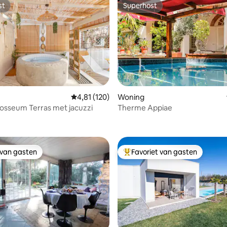
st
Superhost
st
Superhost
Gemiddelde beoordeling van 4,81 op 5, 120 r
4,81 (120)
Woning
osseum Terras met jacuzzi
Therme Appiae
ling van 5 op 5, 63 recensies
 van gasten
Favoriet van gasten
 van gasten
Topfavoriet van gasten