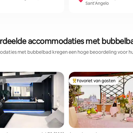
Sant'Angelo
rdeelde accommodaties met bubbelb
daties met bubbelbad kregen een hoge beoordeling voor hun 
st
Favoriet van gasten
st
Topfavoriet van gasten