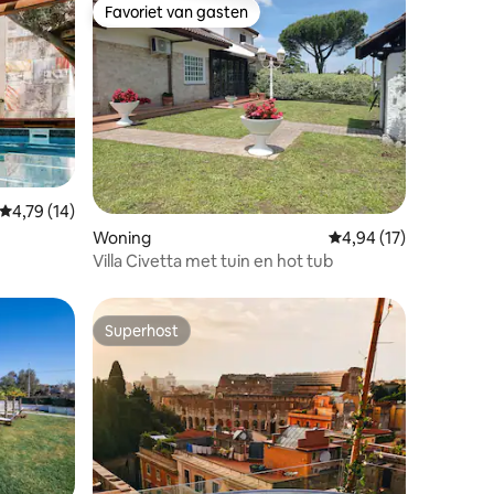
Favoriet van gasten
Favoriet van gasten
ecensies
Gemiddelde beoordeling van 4,79 op 5, 14 recensies
4,79 (14)
Woning
Gemiddelde beoordeli
4,94 (17)
Villa Civetta met tuin en hot tub
Superhost
Superhost