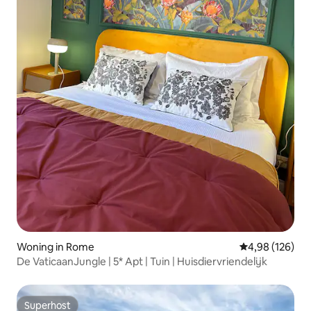
Woning in Rome
Gemiddelde beo
4,98 (126)
De VaticaanJungle | 5* Apt | Tuin | Huisdiervriendelijk
Superhost