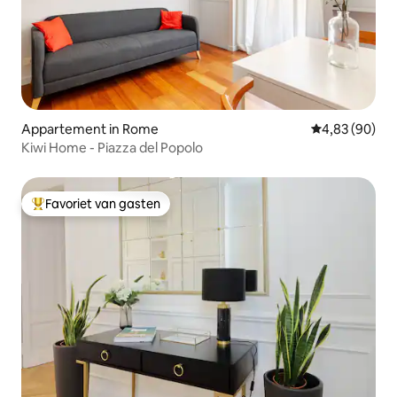
Appartement in Rome
Gemiddelde be
4,83 (90)
Kiwi Home - Piazza del Popolo
Favoriet van gasten
Topfavoriet van gasten