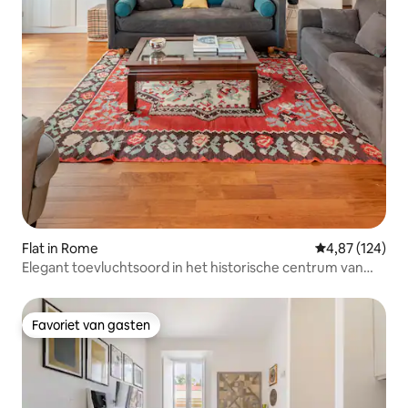
Flat in Rome
Gemiddelde beo
4,87 (124)
Elegant toevluchtsoord in het historische centrum van
Rome Piazza Spagna
Favoriet van gasten
Favoriet van gasten