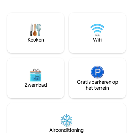
van de stad ligt. Het is uitgerust met alle
volledig uitgerus
moderne comfort voor totale
Nespresso-koffie
ontspanning en de perfecte uitvalsbasis
airconditioning, 
om de wonderen van de hoofdstad te
instelbare tempera
voet te verkennen. Een unieke mix van
een wasmachine/d
elegantie, centraliteit en rust voor een
met bad en douche.
onvergetelijk verblijf in de Eeuwige
voor vier personen
Keuken
Wifi
Stad.
en een comfortabe
Gratis parkeren op
Zwembad
het terrein
Airconditioning