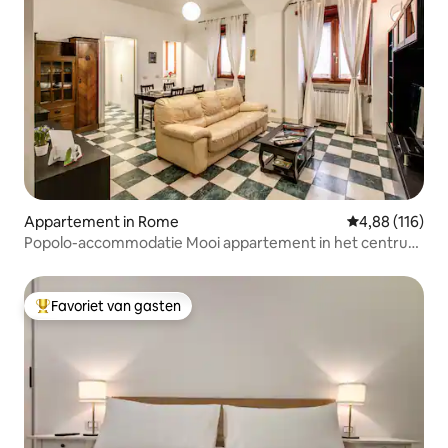
Appartement in Rome
Gemiddelde beo
4,88 (116)
Popolo-accommodatie Mooi appartement in het centrum
van Rome
Favoriet van gasten
Topfavoriet van gasten