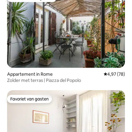
Topfavoriet van gasten
Appartement in Rome
Gemiddelde be
4,97 (78)
Zolder met terras | Piazza del Popolo
Favoriet van gasten
Favoriet van gasten