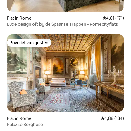
Flat in Rome
Gemiddelde be
4,81 (171)
Luxe designloft bij de Spaanse Trappen - Romecityflats
Favoriet van gasten
Favoriet van gasten
Flat in Rome
Gemiddelde beo
4,88 (134)
Palazzo Borghese