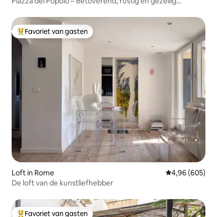
Piazza del Popolo – Betoverend, rustig en gezellig
appartement
Favoriet van gasten
Topfavoriet van gasten
Loft in Rome
Gemiddelde beo
4,96 (605)
De loft van de kunstliefhebber
Favoriet van gasten