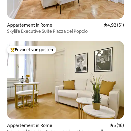
Appartement in Rome
Gemiddelde be
4,92 (51)
Skylife Executive Suite Piazza del Popolo
Favoriet van gasten
Topfavoriet van gasten
Appartement in Rome
Gemiddelde
5 (16)