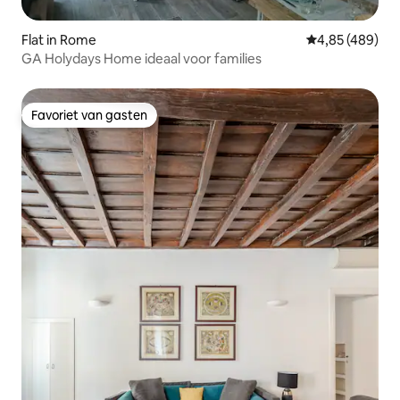
Flat in Rome
Gemiddelde beo
4,85 (489)
GA Holydays Home ideaal voor families
Favoriet van gasten
Favoriet van gasten