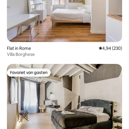
Flat in Rome
Gemiddelde beo
4,94 (230)
Villa Borghese
Favoriet van gasten
Favoriet van gasten