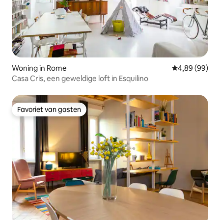
Woning in Rome
Gemiddelde be
4,89 (99)
Casa Cris, een geweldige loft in Esquilino
Favoriet van gasten
Favoriet van gasten