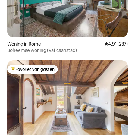
Woning in Rome
Gemiddelde beo
4,91 (237)
Boheemse woning (Vaticaanstad)
Favoriet van gasten
Topfavoriet van gasten