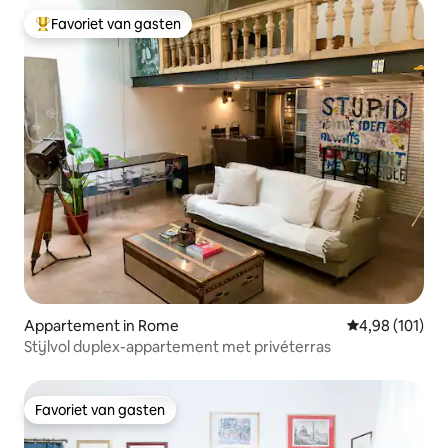
Favoriet van gasten
Topfavoriet van gasten
Appartement in Rome
Gemiddelde beo
4,98 (101)
Stijlvol duplex-appartement met privéterras
Favoriet van gasten
Favoriet van gasten