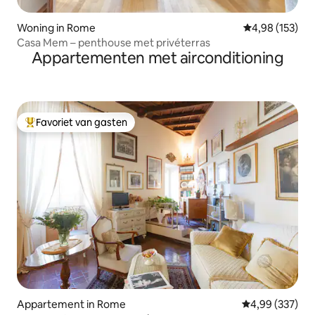
Woning in Rome
Gemiddelde beo
4,98 (153)
Casa Mem – penthouse met privéterras
Appartementen met airconditioning
Favoriet van gasten
Topfavoriet van gasten
Appartement in Rome
Gemiddelde beo
4,99 (337)