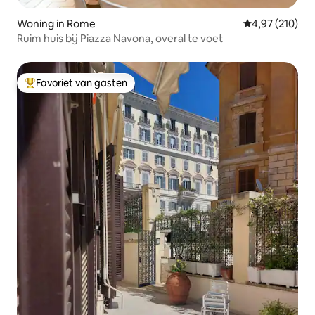
Woning in Rome
Gemiddelde beo
4,97 (210)
Ruim huis bij Piazza Navona, overal te voet
Favoriet van gasten
Topfavoriet van gasten