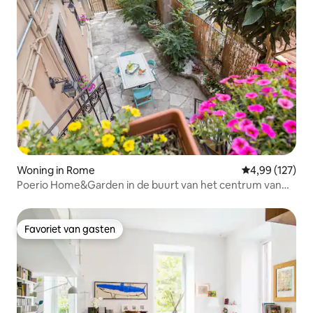
Woning in Rome
Gemiddelde beo
4,99 (127)
Poerio Home&Garden in de buurt van het centrum van
Rome
Favoriet van gasten
Favoriet van gasten