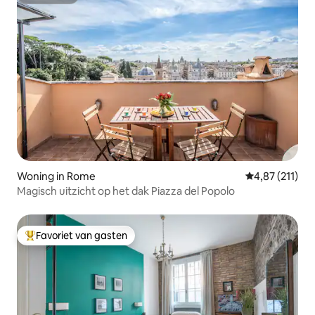
Superhost
Woning in Rome
Gemiddelde be
4,87 (211)
Magisch uitzicht op het dak Piazza del Popolo
Favoriet van gasten
Topfavoriet van gasten