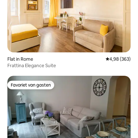
Flat in Rome
Gemiddelde beo
4,98 (363)
Frattina Elegance Suite
Favoriet van gasten
Favoriet van gasten