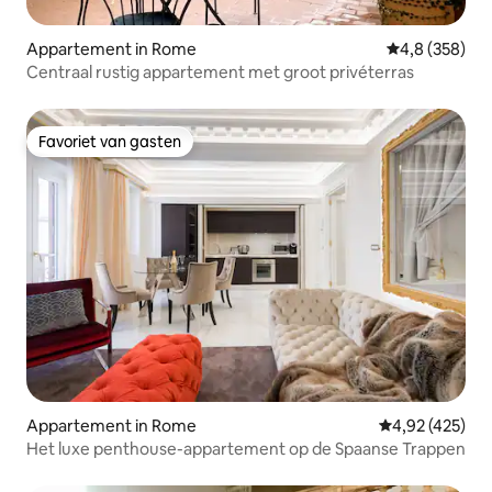
Appartement in Rome
Gemiddelde be
4,8 (358)
Centraal rustig appartement met groot privéterras
Favoriet van gasten
Favoriet van gasten
Appartement in Rome
Gemiddelde beo
4,92 (425)
Het luxe penthouse-appartement op de Spaanse Trappen