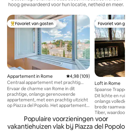
hoog gewaardeerd voor hun locatie, netheid en meer.
Favoriet van gasten
Favoriet van gas
Topfavoriet van gasten
Favoriet van gas
Appartement in Rome
Gemiddelde beoordeling van 4,9
4,98 (109)
Centraal appartement met prachtig
Loft in Rome
uitzicht
Ervaar de charme van Rome in dit
Spaanse Trappen l
prachtige, onlangs gerenoveerde
Dit lichte en ruim
appartement, met een prachtig uitzicht
onlangs volledig 
op Piazza del Popolo. Het appartement
brede raamwand kij
is gerenoveerd, gelegen op de derde
Tiber, waardoor er
verdieping met een lift, de
Populaire voorzieningen voor
binnen kan komen.
accommodatie is licht en rustig, ondanks
Toscaanse cotto 
vakantiehuizen vlak bij Piazza del Popolo
het feit dat het in het kloppende hart
designmeubilair. E