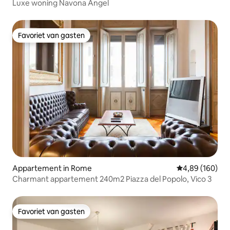
Luxe woning Navona Angel
Favoriet van gasten
Favoriet van gasten
Appartement in Rome
Gemiddelde beo
4,89 (160)
Charmant appartement 240m2 Piazza del Popolo, Vico 3
Favoriet van gasten
Favoriet van gasten