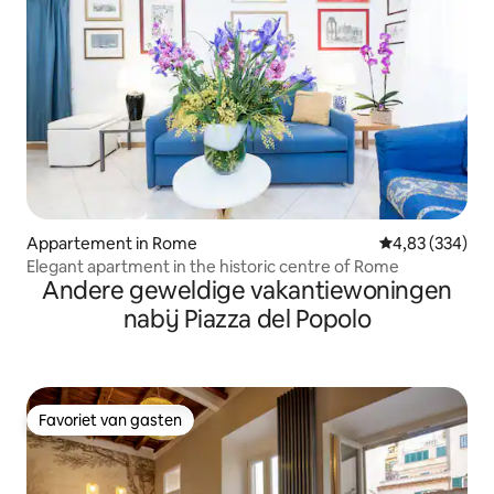
Appartement in Rome
Gemiddelde beo
4,83 (334)
Elegant apartment in the historic centre of Rome
Andere geweldige vakantiewoningen
nabij Piazza del Popolo
Favoriet van gasten
Favoriet van gasten