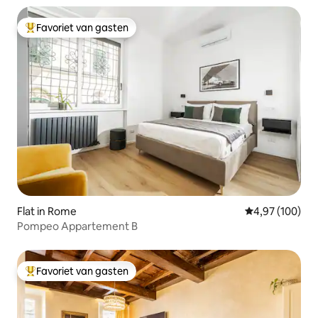
Favoriet van gasten
Topfavoriet van gasten
Flat in Rome
Gemiddelde beo
4,97 (100)
Pompeo Appartement B
Favoriet van gasten
Topfavoriet van gasten