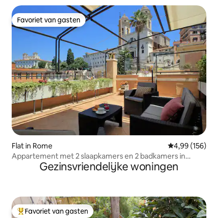
Favoriet van gasten
Favoriet van gasten
Flat in Rome
Gemiddelde beo
4,99 (156)
Appartement met 2 slaapkamers en 2 badkamers in
Gezinsvriendelijke woningen
Rome + terras boven de Spaanse Trappen
Favoriet van gasten
Topfavoriet van gasten