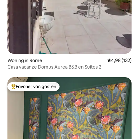
Woning in Rome
Gemiddelde beo
4,98 (132)
Casa vacanze Domus Aurea B&B en Suites 2
Favoriet van gasten
Topfavoriet van gasten