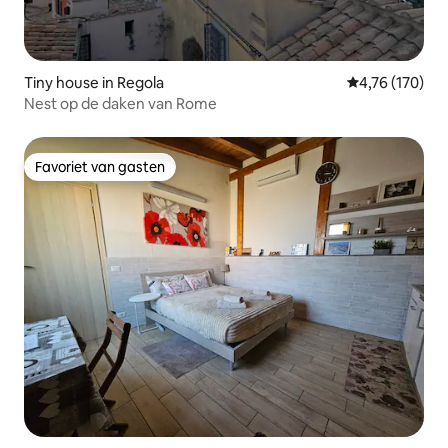
Tiny house in Regola
Gemiddelde beo
4,76 (170)
Nest op de daken van Rome
Favoriet van gasten
Favoriet van gasten