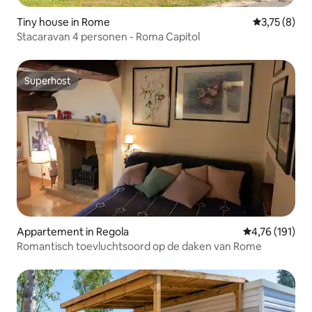
Tiny house in Rome
Gemiddelde 
3,75 (8)
Stacaravan 4 personen - Roma Capitol
Superhost
Superhost
Appartement in Regola
Gemiddelde be
4,76 (191)
Romantisch toevluchtsoord op de daken van Rome