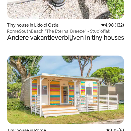
Tiny house in Lido di Ostia
Gemiddelde beo
4,98 (132)
RomeSouthBeach "The Eternal Breeze" - Studioflat
Andere vakantieverblijven in tiny houses
Tiny house in Rome
Gemiddelde 
3,75 (8)