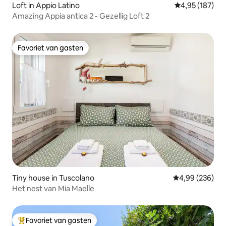
Loft in Appio Latino
Gemiddelde beo
4,95 (187)
Amazing Appia antica 2 - Gezellig Loft 2
Favoriet van gasten
Favoriet van gasten
Tiny house in Tuscolano
Gemiddelde beo
4,99 (236)
Het nest van Mia Maelle
Favoriet van gasten
Topfavoriet van gasten