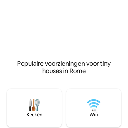
tafel en stoelen, 
eenpersoonsbedden, woonkamer met
met koelkast, koo
tafel en stoelen, kitchenette voorzien
met toilet, douche 
van koelkast, kookplaat, 1 badkamer met
stacaravan bestaat
toilet, douche en wastafel. Het mobiele
airco / verwarmin
huis is voorzien van bestek, servies,
Eindschoonmaakkos
airconditioning/verwarming, dekens en
gedaan door de gas
kussens, eindschoonmaakkosten (€ 70).
voldoen. Verhuur 
Je kunt ter plaatse tegen een
handdoeken.
vergoeding sets lakens en handdoeken
huren.
Populaire voorzieningen voor tiny
houses in Rome
Keuken
Wifi