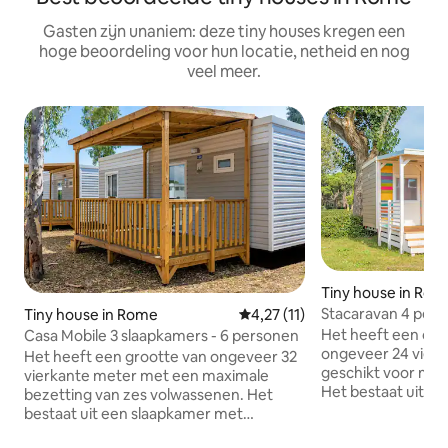
Gasten zijn unaniem: deze tiny houses kregen een
hoge beoordeling voor hun locatie, netheid en nog
veel meer.
Tiny house in Rom
Stacaravan 4 pers
Tiny house in Rome
Gemiddelde beoordeling van 4,
4,27 (11)
Het heeft een opp
Casa Mobile 3 slaapkamers - 6 personen
ongeveer 24 vierk
Het heeft een grootte van ongeveer 32
geschikt voor max
vierkante meter met een maximale
Het bestaat uit e
bezetting van zes volwassenen. Het
tweepersoonsbed
bestaat uit een slaapkamer met
eenpersoonsbedd
tweepersoonsbed en 2 kamers met elk 2