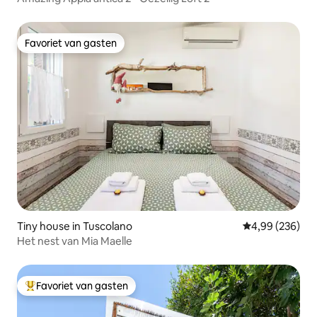
Favoriet van gasten
Favoriet van gasten
Tiny house in Tuscolano
Gemiddelde beo
4,99 (236)
Het nest van Mia Maelle
Favoriet van gasten
Topfavoriet van gasten