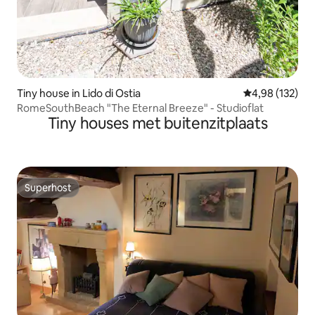
Tiny house in Lido di Ostia
Gemiddelde beo
4,98 (132)
RomeSouthBeach "The Eternal Breeze" - Studioflat
Tiny houses met buitenzitplaats
Superhost
Superhost