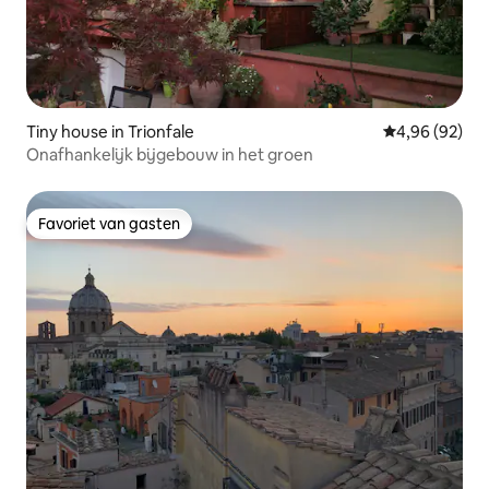
Tiny house in Trionfale
Gemiddelde be
4,96 (92)
Onafhankelijk bijgebouw in het groen
Favoriet van gasten
Favoriet van gasten