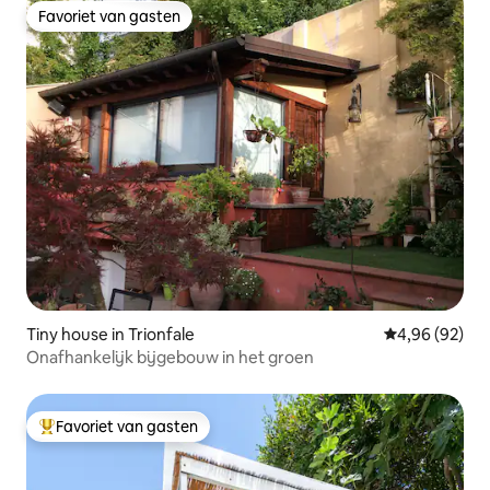
Favoriet van gasten
Favoriet van gasten
Tiny house in Trionfale
Gemiddelde be
4,96 (92)
Onafhankelijk bijgebouw in het groen
Favoriet van gasten
Topfavoriet van gasten