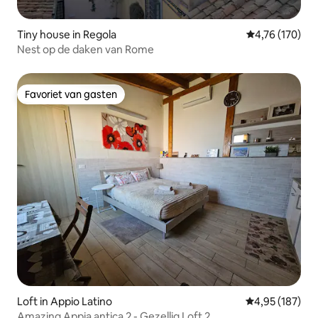
Tiny house in Regola
Gemiddelde beo
4,76 (170)
Nest op de daken van Rome
Favoriet van gasten
Favoriet van gasten
Loft in Appio Latino
Gemiddelde beo
4,95 (187)
Amazing Appia antica 2 - Gezellig Loft 2