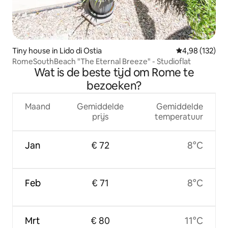
Tiny house in Lido di Ostia
Gemiddelde beo
4,98 (132)
RomeSouthBeach "The Eternal Breeze" - Studioflat
Wat is de beste tijd om Rome te
bezoeken?
Maand
Gemiddelde
Gemiddelde
prijs
temperatuur
Jan
€ 72
8°C
Feb
€ 71
8°C
Mrt
€ 80
11°C