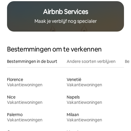
Airbnb Services
Maak je verblijf nog specialer
Bestemmingen om te verkennen
Bestemmingen in de buurt
Andere soorten verblijven
Bes
Florence
Venetië
Vakantiewoningen
Vakantiewoningen
Nice
Napels
Vakantiewoningen
Vakantiewoningen
Palermo
Milaan
Vakantiewoningen
Vakantiewoningen