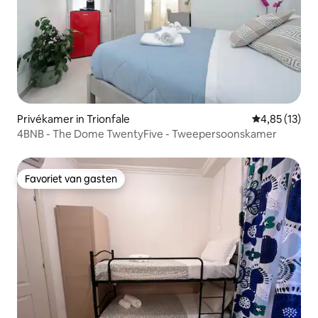
Privékamer in Trionfale
Gemiddelde be
4,85 (13)
4BNB - The Dome TwentyFive - Tweepersoonskamer
Favoriet van gasten
Favoriet van gasten