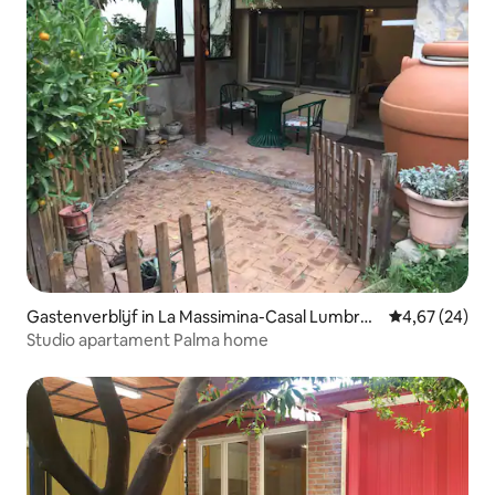
Gastenverblijf in La Massimina-Casal Lumbros
Gemiddelde be
4,67 (24)
o
Studio apartament Palma home