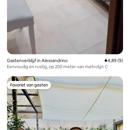
Gastenverblijf in Alessandrino
Gemiddelde b
4,89 (9)
Eenvoudig en rustig, op 200 meter van metrolijn C
Favoriet van gasten
Favoriet van gasten