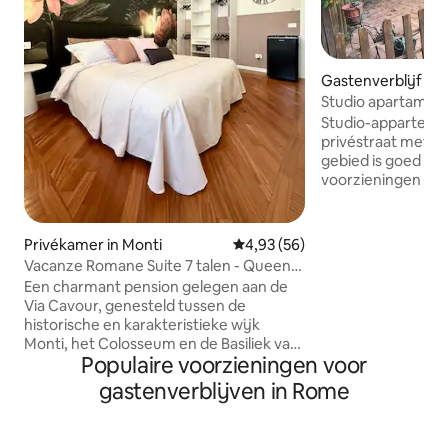
Gastenverblijf in 
na-Casal Lumbros
Studio apartamen
Studio-appartement
privéstraat met e
gebied is goed ve
voorzieningen bin
km,het is aan te r
verplaatsen, je k
richting Valle Aure
Privékamer in Monti
Gemiddelde beoordeling van 4,
4,93 (56)
de metro ,anders i
Vacanze Romane Suite 7 talen - Queen
via Gianicolense 
Deluxe
Een charmant pension gelegen aan de
nummer 8 om bij 
Via Cavour, genesteld tussen de
of bus 089 richtin
historische en karakteristieke wijk
de buurt van de R
Monti, het Colosseum en de Basiliek van
trein over naar de
Populaire voorzieningen voor
Santa Maria Maggiore. Deze
accommodatie ligt op slechts een korte
gastenverblijven in Rome
wandeling van het centraal station Rome
Termini en de keizerlijke fora en biedt 3
comfortabele kamers, uitgerust met