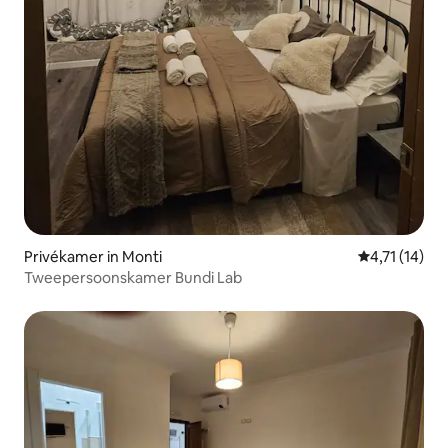
Privékamer in Monti
Gemiddelde b
4,71 (14)
Tweepersoonskamer Bundi Lab