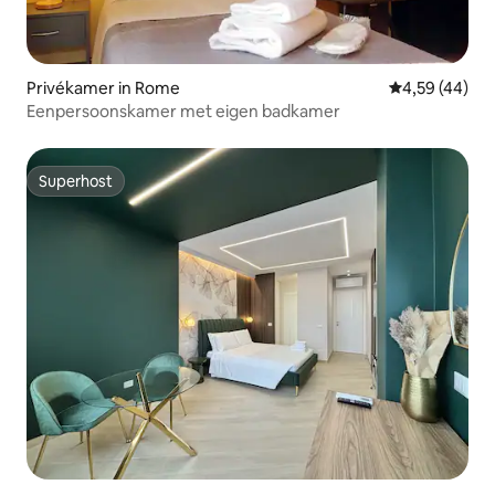
Privékamer in Rome
Gemiddelde be
4,59 (44)
Eenpersoonskamer met eigen badkamer
Superhost
Superhost