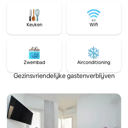
airconditioning, minibar, eigen badkamer
met haardroger en internationaal
stopcontact, ramen, smart-tv met
Netflix, strijkijzer en strijkplank. In de
gedeelde ruimte vinden gasten een
Keuken
Wifi
kitchenette
Zwembad
Airconditioning
Gezinsvriendelijke gastenverblijven