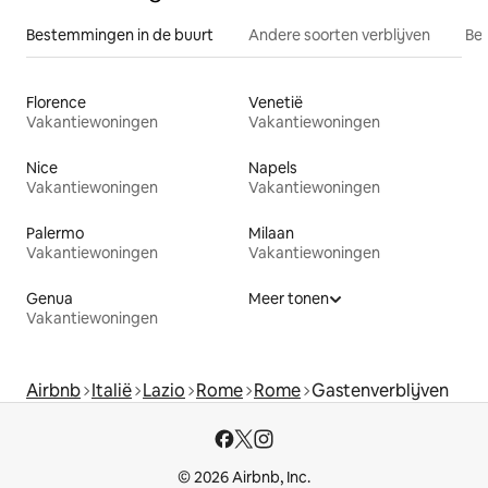
Bestemmingen in de buurt
Andere soorten verblijven
Bes
Florence
Venetië
Vakantiewoningen
Vakantiewoningen
Nice
Napels
Vakantiewoningen
Vakantiewoningen
Palermo
Milaan
Vakantiewoningen
Vakantiewoningen
Genua
Meer tonen
Vakantiewoningen
Airbnb
Italië
Lazio
Rome
Rome
Gastenverblijven
© 2026 Airbnb, Inc.