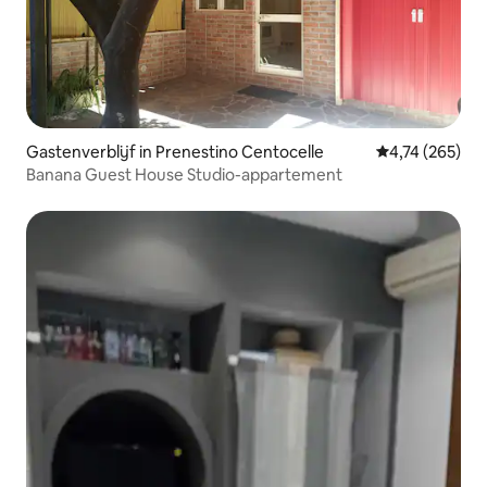
Gastenverblijf in Prenestino Centocelle
Gemiddelde beo
4,74 (265)
Banana Guest House Studio-appartement