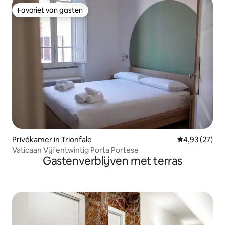
Favoriet van gasten
Favoriet van gasten
Privékamer in Trionfale
Gemiddelde be
4,93 (27)
Vaticaan Vijfentwintig Porta Portese
Gastenverblijven met terras