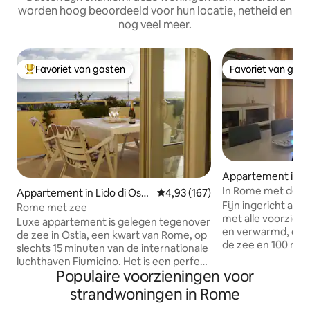
worden hoog beoordeeld voor hun locatie, netheid en
nog veel meer.
Favoriet van gasten
Favoriet van gas
Topfavoriet van gasten
Favoriet van gas
Appartement in Lid
In Rome met de z
Appartement in Lido di Osti
Gemiddelde beoordeling van 4,9
4,93 (167)
en comfort
Fijn ingericht ap
a
Rome met zee
met alle voorzieni
Luxe appartement is gelegen tegenover
en verwarmd, op s
de zee in Ostia, een kwart van Rome, op
de zee en 100 met
slechts 15 minuten van de internationale
waarmee je het c
luchthaven Fiumicino. Het is een perfect
minuten en de opg
Populaire voorzieningen voor
en goedkoper alternatief voor uw
10 minuten bereik
toeristische reis of zakelijke opdracht.
strandwoningen in Rome
gebied van Stella P
Ostia biedt u een prachtig dennenbos,