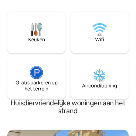
gemakkelijk gratis
een geweldige toeristische zeehaven,
maar uitgerust me
veel entertainment en archeologische
binnen 200 meter:
site van Ostia Antica, die een necropolis,
warme tafels, res
de rest van een haven -Porto- en
apotheek, enz. He
Romeins theater omvat. Je bereikt het
500 meter afstand
centrum van Rome met de trein van
voetgangerscentru
Centrale Lido di Ostia (5 minuten lopen)
Keuken
Wifi
km afstand.
naar station Piramide-Porta San Paolo in
30 minuten rijden. Daar heeft u een
verbinding met bussen, metro B-lijn,
tram (5 minuten van FAO-kantoren). U
kunt Pomezia bereiken, dat u een
geweldig winkelcentrum biedt, op 30
minuten van de panoramische
zeestraat.
Gratis parkeren op
Airconditioning
het terrein
Huisdiervriendelijke woningen aan het
strand