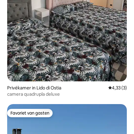
Privékamer in Lido di Ostia
Gemiddelde b
4,33 (3)
camera quadrupla deluxe
Favoriet van gasten
Favoriet van gasten