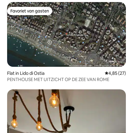
Favoriet van gasten
Favoriet van gasten
Flat in Lido di Ostia
Gemiddelde be
4,85 (27)
PENTHOUSE MET UITZICHT OP DE ZEE VAN ROME