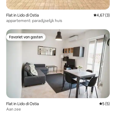
Flat in Lido di Ostia
Gemiddelde b
4,67 (3)
appartement: paradijselijk huis
Favoriet van gasten
Favoriet van gasten
Flat in Lido di Ostia
Gemiddeld
5 (5)
Aan zee