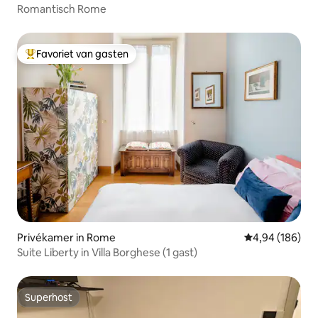
Romantisch Rome
Favoriet van gasten
Topfavoriet van gasten
Privékamer in Rome
Gemiddelde beo
4,94 (186)
Suite Liberty in Villa Borghese (1 gast)
Superhost
Superhost