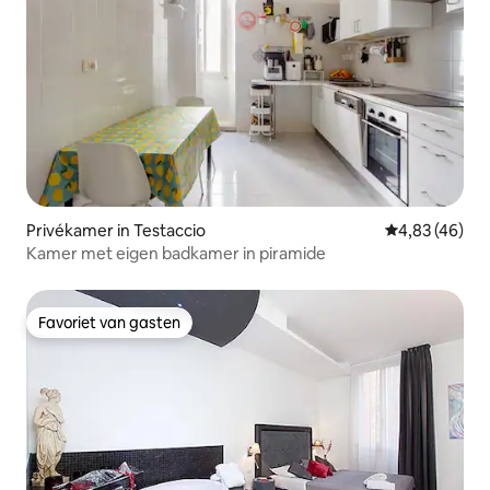
Privékamer in Testaccio
Gemiddelde be
4,83 (46)
Kamer met eigen badkamer in piramide
Favoriet van gasten
Favoriet van gasten