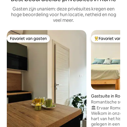
Gasten zijn unaniem: deze privésuites kregen een
hoge beoordeling voor hun locatie, netheid en nog
veel meer.
Favoriet van gasten
Favoriet van g
Favoriet van gasten
Topfavoriet van 
Gastsuite in Rome
Romantische suite
– alles op loopafs
🏛️ Ervaar Rome a
Welkom in onze el
hart van het histo
gelegen in een c