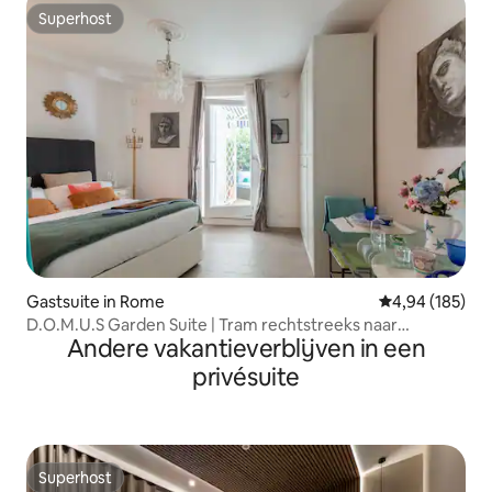
Superhost
Superhost
Gastsuite in Rome
Gemiddelde beo
4,94 (185)
D.O.M.U.S Garden Suite | Tram rechtstreeks naar
Andere vakantieverblijven in een
Trastevere
privésuite
Superhost
Superhost