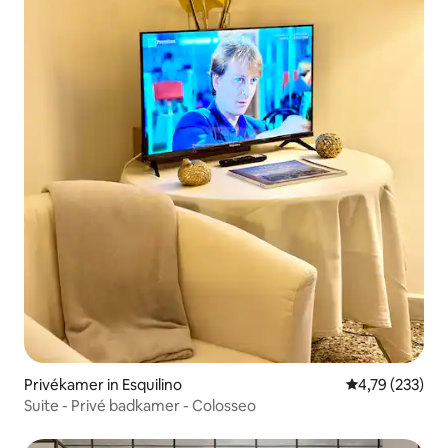
Privékamer in Esquilino
Gemiddelde beo
4,79 (233)
Suite - Privé badkamer - Colosseo