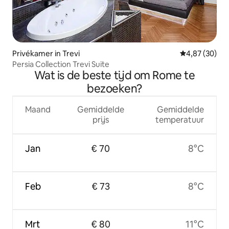
Privékamer in Trevi
Gemiddelde be
4,87 (30)
Persia Collection Trevi Suite
Wat is de beste tijd om Rome te
bezoeken?
Maand
Gemiddelde
Gemiddelde
prijs
temperatuur
Jan
€ 70
8°C
Feb
€ 73
8°C
Mrt
€ 80
11°C