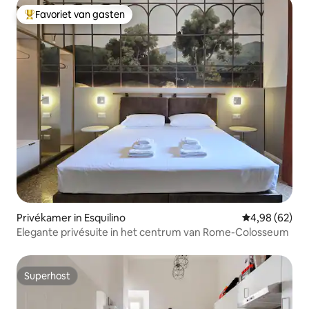
Favoriet van gasten
Topfavoriet van gasten
Privékamer in Esquilino
Gemiddelde be
4,98 (62)
Elegante privésuite in het centrum van Rome-Colosseum
Superhost
Superhost