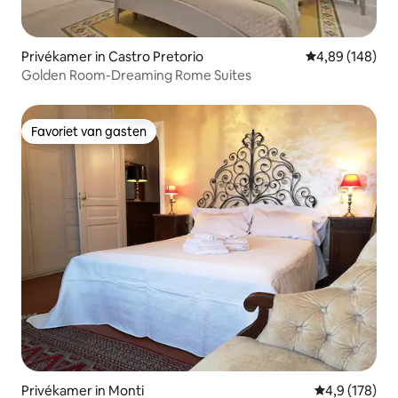
Privékamer in Castro Pretorio
Gemiddelde beo
4,89 (148)
Golden Room-Dreaming Rome Suites
Favoriet van gasten
Favoriet van gasten
Privékamer in Monti
Gemiddelde be
4,9 (178)