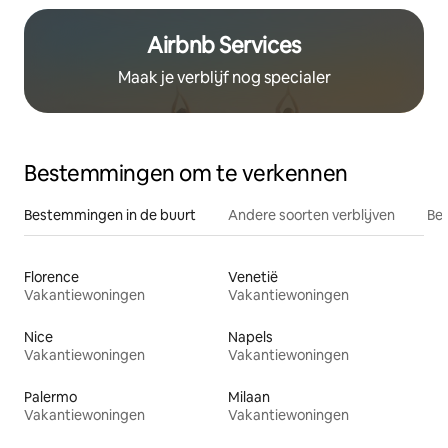
Airbnb Services
Maak je verblijf nog specialer
Bestemmingen om te verkennen
Bestemmingen in de buurt
Andere soorten verblijven
Bes
Florence
Venetië
Vakantiewoningen
Vakantiewoningen
Nice
Napels
Vakantiewoningen
Vakantiewoningen
Palermo
Milaan
Vakantiewoningen
Vakantiewoningen