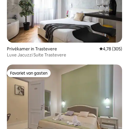
Privékamer in Trastevere
Gemiddelde beo
4,78 (305)
Luxe Jacuzzi Suite Trastevere
Favoriet van gasten
Favoriet van gasten