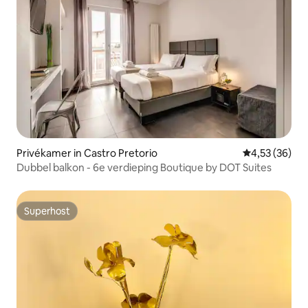
Privékamer in Castro Pretorio
Gemiddelde be
4,53 (36)
Dubbel balkon - 6e verdieping Boutique by DOT Suites
Superhost
Superhost