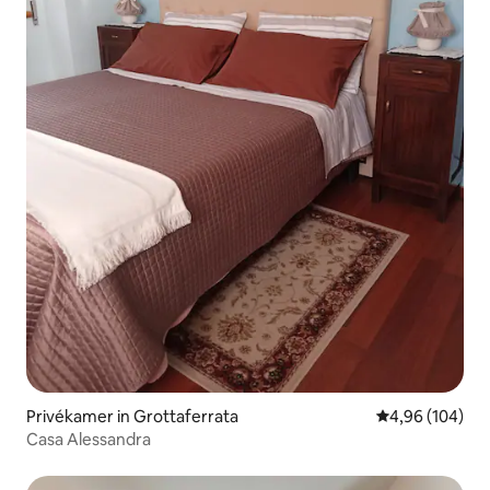
Privékamer in Grottaferrata
Gemiddelde beo
4,96 (104)
Casa Alessandra