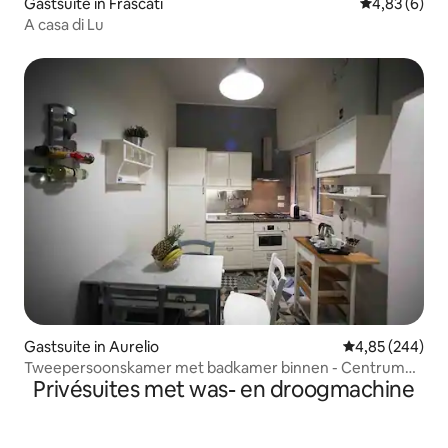
Gastsuite in Frascati
Gemiddelde b
4,83 (6)
A casa di Lu
Gastsuite in Aurelio
Gemiddelde beo
4,85 (244)
Tweepersoonskamer met badkamer binnen - Centrum
Privésuites met was- en droogmachine
van Rome