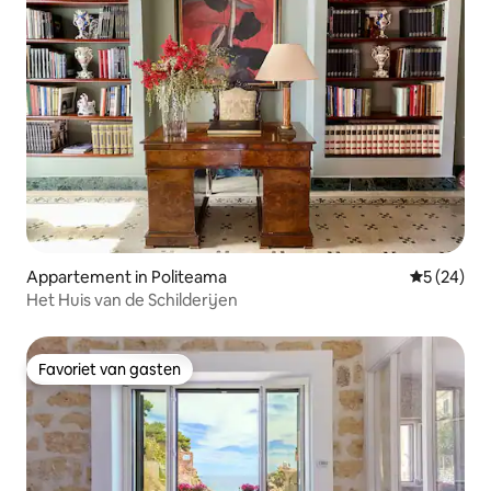
Appartement in Politeama
Gemiddelde
5 (24)
Het Huis van de Schilderijen
Favoriet van gasten
Favoriet van gasten