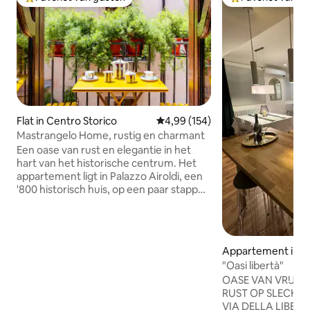
Topfavoriet van gasten
Topfavoriet van 
Flat in Centro Storico
Gemiddelde beoordeling van 4,9
4,99 (154)
Mastrangelo Home, rustig en charmant
Een oase van rust en elegantie in het
hart van het historische centrum. Het
appartement ligt in Palazzo Airoldi, een
'800 historisch huis, op een paar stappen
van de meest iconische pleinen en
monumenten van de stad. De woning
van de familie Mastrangelo combineert
een modern concept met typische
Appartement in P
elementen van de echte Siciliaanse
"Oasi libertà"
cultuur. Het is uitgerust met alle comfort
​OASE VAN VRIJH
om een aangenaam en rustig verblijf te
RUST OP SLECHTS
garanderen, echt dicht bij de meest
VIA DELLA LIBERT
relevante artistieke en culturele