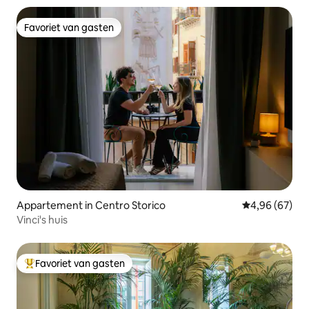
Favoriet van gasten
Favoriet van gasten
Appartement in Centro Storico
Gemiddelde be
4,96 (67)
Vinci's huis
Favoriet van gasten
Topfavoriet van gasten