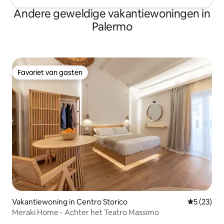
Andere geweldige vakantiewoningen in
Palermo
Favoriet van gasten
Favoriet van gasten
Vakantiewoning in Centro Storico
Gemiddelde
5 (23)
Meraki Home - Achter het Teatro Massimo