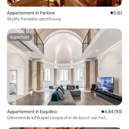
Appartement in Parione
Gemiddeld
5 (6)
Skylife Paradise-penthouse
Superhost
Superhost
Appartement in Esquilino
Gemiddelde be
4,84 (93)
Glimmende loftkapel Leopardi in de buurt van het
Colosseum