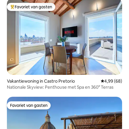
Favoriet van gasten
Topfavoriet van gasten
Vakantiewoning in Castro Pretorio
Gemiddelde be
4,99 (68)
Nationale Skyview: Penthouse met Spa en 360° Terras
Favoriet van gasten
Favoriet van gasten