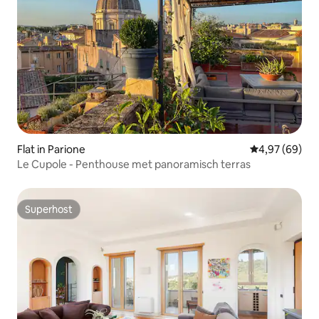
Flat in Parione
Gemiddelde be
4,97 (69)
Le Cupole - Penthouse met panoramisch terras
Superhost
Superhost