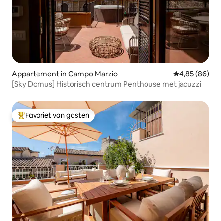
Appartement in Campo Marzio
Gemiddelde be
4,85 (86)
[Sky Domus] Historisch centrum Penthouse met jacuzzi
Favoriet van gasten
Topfavoriet van gasten