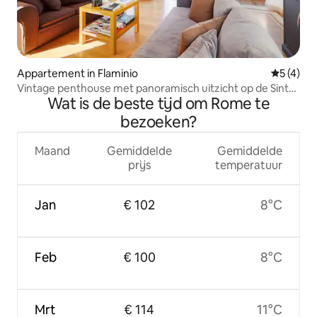
Appartement in Flaminio
Gemiddeld
5 (4)
Vintage penthouse met panoramisch uitzicht op de Sint-
Wat is de beste tijd om Rome te
Pietersbasiliek
bezoeken?
Maand
Gemiddelde
Gemiddelde
prijs
temperatuur
Jan
€ 102
8°C
Feb
€ 100
8°C
Mrt
€ 114
11°C