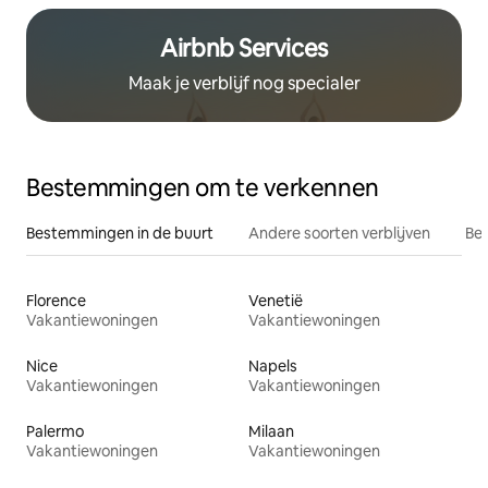
Airbnb Services
Maak je verblijf nog specialer
Bestemmingen om te verkennen
Bestemmingen in de buurt
Andere soorten verblijven
Bes
Florence
Venetië
Vakantiewoningen
Vakantiewoningen
Nice
Napels
Vakantiewoningen
Vakantiewoningen
Palermo
Milaan
Vakantiewoningen
Vakantiewoningen