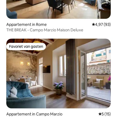
Appartement in Rome
Gemiddelde be
4,97 (93)
THE BREAK - Campo Marzio Maison Deluxe
Favoriet van gasten
Favoriet van gasten
Appartement in Campo Marzio
Gemiddeld
5 (15)