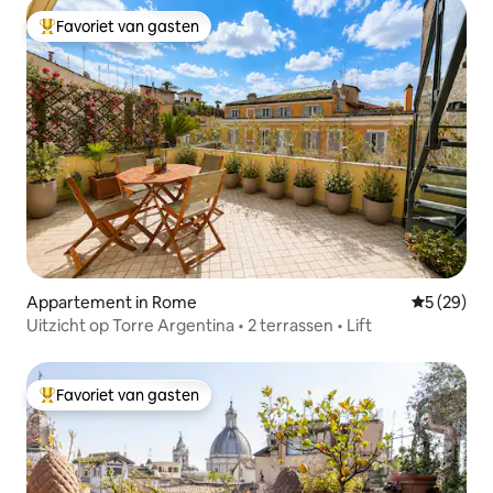
Favoriet van gasten
Topfavoriet van gasten
Appartement in Rome
Gemiddelde
5 (29)
Uitzicht op Torre Argentina • 2 terrassen • Lift
Favoriet van gasten
Topfavoriet van gasten