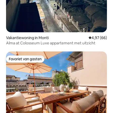
Vakantiewoning in Monti
Gemiddelde be
4,97 (66)
Alma at Colosseum Luxe appartement met uitzicht
Favoriet van gasten
Favoriet van gasten