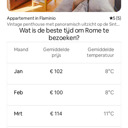
Appartement in Flaminio
Gemiddeld
5 (5)
Vintage penthouse met panoramisch uitzicht op de Sint-
Wat is de beste tijd om Rome te
Pietersbasiliek
bezoeken?
Maand
Gemiddelde
Gemiddelde
prijs
temperatuur
Jan
€ 102
8°C
Feb
€ 100
8°C
Mrt
€ 114
11°C