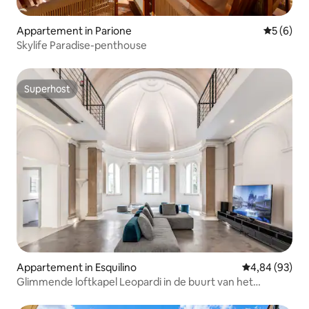
Appartement in Parione
Gemiddeld
5 (6)
Skylife Paradise-penthouse
Superhost
Superhost
Appartement in Esquilino
Gemiddelde be
4,84 (93)
Glimmende loftkapel Leopardi in de buurt van het
Colosseum