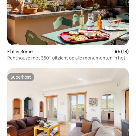
Flat in Rome
Gemiddelde
5 (18)
Penthouse met 360°-uitzicht op alle monumenten in het
centrum van Rome
Superhost
Superhost