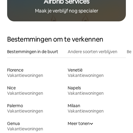
Airbnb Services
Maak je verblijf nog specialer
Bestemmingen om te verkennen
Bestemmingen in de buurt
Andere soorten verblijven
Bes
Florence
Venetië
Vakantiewoningen
Vakantiewoningen
Nice
Napels
Vakantiewoningen
Vakantiewoningen
Palermo
Milaan
Vakantiewoningen
Vakantiewoningen
Genua
Meer tonen
Vakantiewoningen