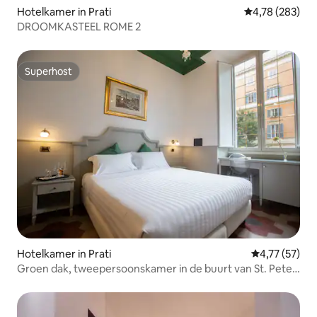
Hotelkamer in Prati
Gemiddelde beo
4,78 (283)
DROOMKASTEEL ROME 2
Superhost
Superhost
Hotelkamer in Prati
Gemiddelde be
4,77 (57)
Groen dak, tweepersoonskamer in de buurt van St. Peter
en het Vaticaan