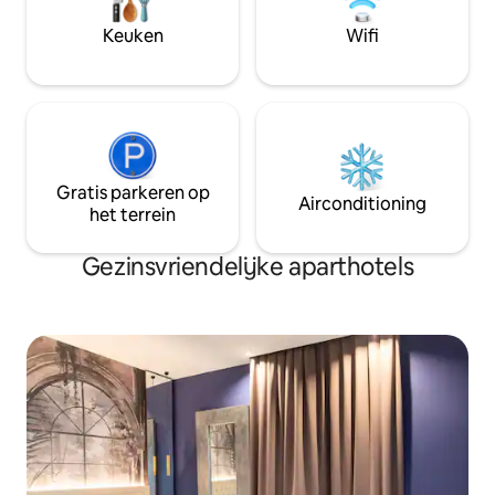
gloednieuwe elegante kamers. Elke
schoonmaak is dag
kamer heeft een eigen badkamer. Gratis
Keuken
Wifi
wifi is inbegrepen
Gratis parkeren op
Airconditioning
het terrein
Gezinsvriendelijke aparthotels