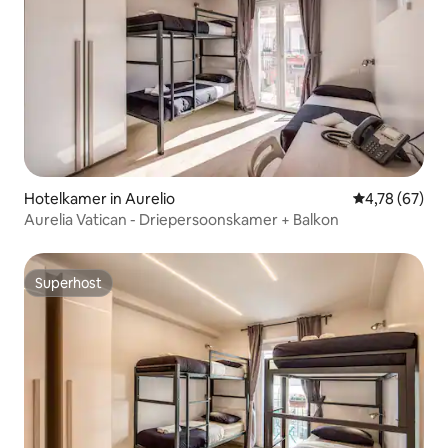
Hotelkamer in Aurelio
Gemiddelde be
4,78 (67)
Aurelia Vatican - Driepersoonskamer + Balkon
Superhost
Superhost