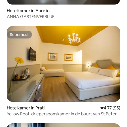
Hotelkamer in Aurelio
ANNA GASTENVERBLIJF
Superhost
Superhost
Hotelkamer in Prati
Gemiddelde be
4,77 (95)
Yellow Roof, driepersoonskamer in de buurt van St Peter
en het Vaticaan