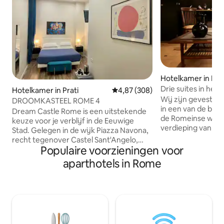
Hotelkamer in Ro
Drie suites in het
Hotelkamer in Prati
Gemiddelde beoordeling van 4,8
4,87 (308)
Wij zijn gevestigd
DROOMKASTEEL ROME 4
in een van de ber
Dream Castle Rome is een uitstekende
de Romeinse winke
keuze voor je verblijf in de Eeuwige
verdieping van ee
Stad. Gelegen in de wijk Piazza Navona,
alleen bereikbaar 
recht tegenover Castel Sant'Angelo,
korte loopafstand 
Populaire voorzieningen voor
wordt het gebied beschouwd als het
Spagna Piazza Na
hart van het historische centrum van de
aparthotels in Rome
belangrijkste bez
stad. Michelin-sterrenrestaurants en
Het heeft 3 ruime 
typische trattoria 's liggen op slechts een
met eigen badkamer
steenworp afstand. Vaticaanstad ligt op
gemakken: gratis w
slechts vijf minuten lopen. Onze
Apple TV, gratis N
accommodatie is gelegen op de derde
welkomstdrankjes,
verdieping met lift en beschikt over 4
thee en kruidenthee