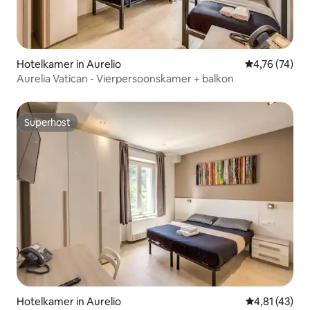
Hotelkamer in Aurelio
Gemiddelde be
4,76 (74)
Aurelia Vatican - Vierpersoonskamer + balkon
Superhost
Superhost
Hotelkamer in Aurelio
Gemiddelde b
4,81 (43)