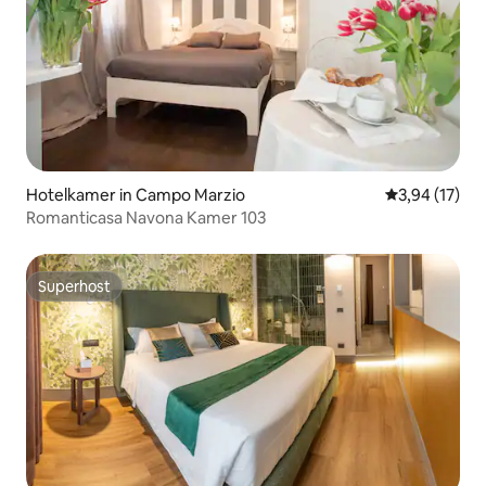
Hotelkamer in Campo Marzio
Gemiddelde be
3,94 (17)
Romanticasa Navona Kamer 103
Superhost
Superhost