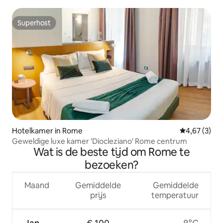
Superhost
Superhost
Hotelkamer in Rome
Gemiddelde b
4,67 (3)
Geweldige luxe kamer 'Diocleziano' Rome centrum
Wat is de beste tijd om Rome te
bezoeken?
Maand
Gemiddelde
Gemiddelde
prijs
temperatuur