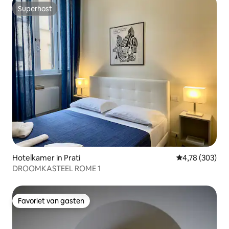
Superhost
Superhost
Hotelkamer in Prati
Gemiddelde beo
4,78 (303)
DROOMKASTEEL ROME 1
Favoriet van gasten
Favoriet van gasten