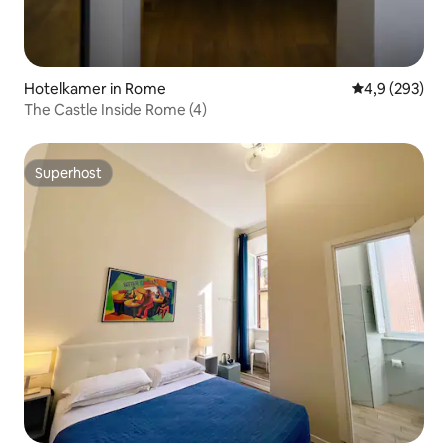
Hotelkamer in Rome
Gemiddelde be
4,9 (293)
The Castle Inside Rome (4)
Superhost
Superhost