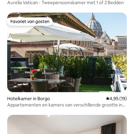
Aurelia Vatican - Tweepersoonskamer met 1 of 2 Bedden
Favoriet van gasten
Favoriet van gasten
Hotelkamer in Borgo
Gemiddelde be
4,95 (19)
Appartementen en kamers van verschillende grootte in
de buurt van het Vaticaan