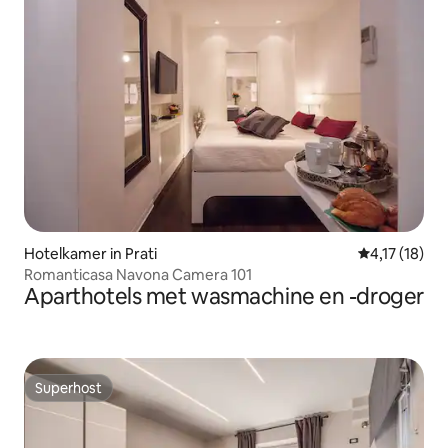
Hotelkamer in Prati
Gemiddelde b
4,17 (18)
Romanticasa Navona Camera 101
Aparthotels met wasmachine en -droger
Superhost
Superhost