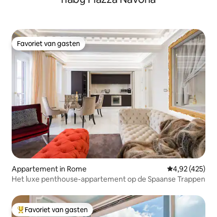
Favoriet van gasten
Favoriet van gasten
Appartement in Rome
Gemiddelde beo
4,92 (425)
Het luxe penthouse-appartement op de Spaanse Trappen
Favoriet van gasten
Topfavoriet van gasten