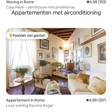
Woning in Rome
Gemiddelde beo
4,98 (153)
Casa Mem – penthouse met privéterras
Appartementen met airconditioning
Favoriet van gasten
Topfavoriet van gasten
Appartement in Rome
Gemiddelde beo
4,99 (337)
Luxe woning Navona Angel