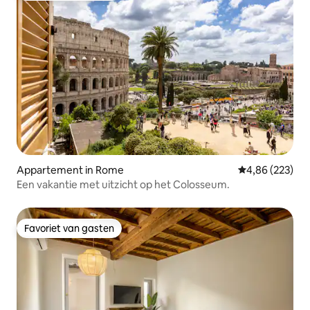
Appartement in Rome
Gemiddelde beo
4,86 (223)
Een vakantie met uitzicht op het Colosseum.
Favoriet van gasten
Favoriet van gasten