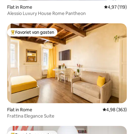
Flat in Rome
Gemiddelde beo
4,97 (119)
Alessio Luxury House Rome Pantheon
Favoriet van gasten
Topfavoriet van gasten
Flat in Rome
Gemiddelde beo
4,98 (363)
Frattina Elegance Suite