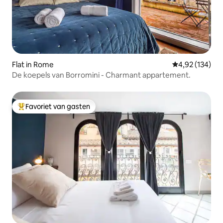
Flat in Rome
Gemiddelde beo
4,92 (134)
De koepels van Borromini - Charmant appartement.
Favoriet van gasten
Topfavoriet van gasten