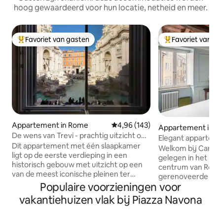
hoog gewaardeerd voor hun locatie, netheid en meer.
Favoriet van gasten
Favoriet van g
Topfavoriet van gasten
Topfavoriet van 
Appartement in Rome
Gemiddelde beoordeling van 4,9
4,96 (143)
Appartement in 
De wens van Trevi - prachtig uitzicht op
Elegant apparteme
de Trevifontein
Dit appartement met één slaapkamer
kingsize bed
Welkom bij Cancel
ligt op de eerste verdieping in een
gelegen in het har
historisch gebouw met uitzicht op een
centrum van Rome
van de meest iconische pleinen ter
gerenoveerde app
wereld en beschikt over moderne
Populaire voorzieningen voor
unieke mix van m
voorzieningen en een
historische charme. Waar je van 
vakantiehuizen vlak bij Piazza Navona
benijdenswaardige patio, perfect voor
houden: - Onovert
diners in de buitenlucht. Het
uitzicht op Palazzo
appartement is ideaal voor stellen of