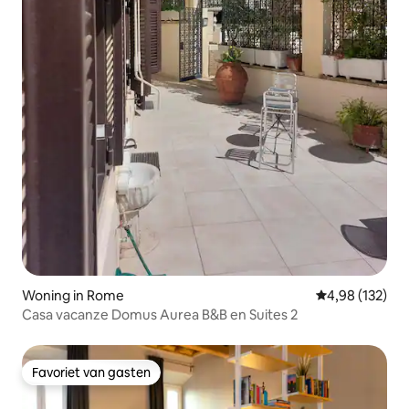
Woning in Rome
Gemiddelde beo
4,98 (132)
Casa vacanze Domus Aurea B&B en Suites 2
Favoriet van gasten
Favoriet van gasten