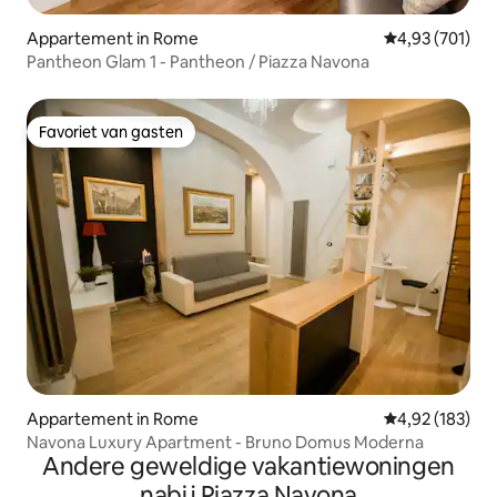
Appartement in Rome
Gemiddelde beo
4,93 (701)
Pantheon Glam 1 - Pantheon / Piazza Navona
Favoriet van gasten
Favoriet van gasten
Appartement in Rome
Gemiddelde beo
4,92 (183)
Navona Luxury Apartment - Bruno Domus Moderna
Andere geweldige vakantiewoningen
nabij Piazza Navona