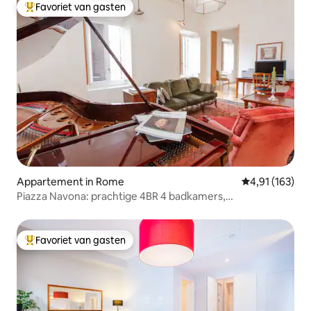
Favoriet van gasten
Topfavoriet van gasten
Appartement in Rome
Gemiddelde beo
4,91 (163)
Piazza Navona: prachtige 4BR 4 badkamers,
airconditioning, wifi
Favoriet van gasten
Topfavoriet van gasten