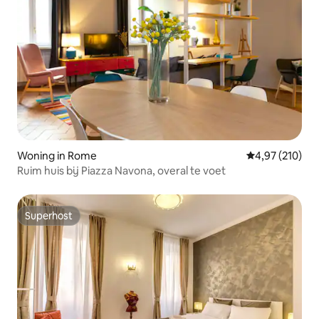
Woning in Rome
Gemiddelde beo
4,97 (210)
Ruim huis bij Piazza Navona, overal te voet
Superhost
Superhost