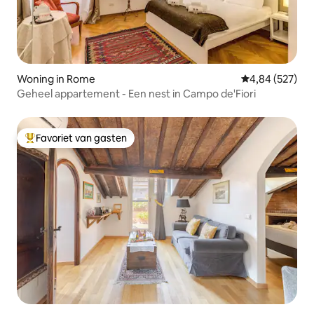
Woning in Rome
Gemiddelde beo
4,84 (527)
Geheel appartement - Een nest in Campo de'Fiori
Favoriet van gasten
Topfavoriet van gasten