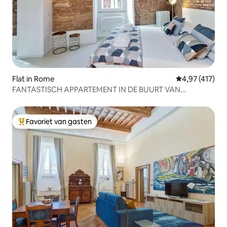
Flat in Rome
Gemiddelde beo
4,97 (417)
FANTASTISCH APPARTEMENT IN DE BUURT VAN
VATICANO EN PIAZZA NAVONA
Favoriet van gasten
Topfavoriet van gasten