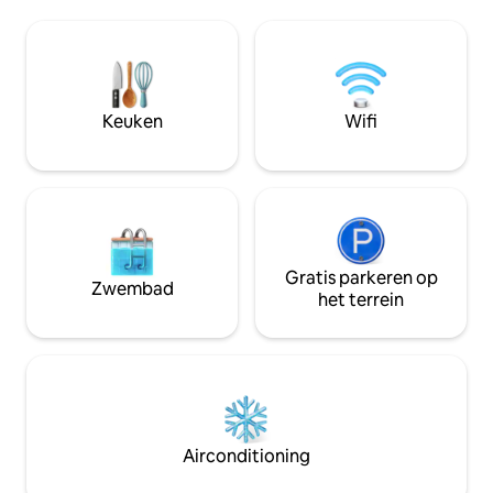
mooiste renaissan
kleine gezinnen en beschikt over
gebouwd door Br
eersteklas airconditioningsysteem in alle
Christus) - Volled
kamers, een draadloos geluidssysteem
met luxe eigentijd
met meerdere kamers, een stoombad
bed (180 x 200 cm
en een bad . Stap buiten de voordeur om
matras van 20 cm 
Keuken
Wifi
je munt te gooien en dompel jezelf
comfort - Origine
onder in de levendige sfeer van het
eeuwen teruggaa
stadscentrum.
Gratis parkeren op
Zwembad
het terrein
Airconditioning