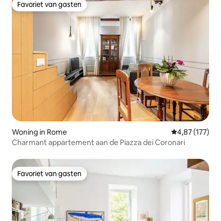
Favoriet van gasten
Favoriet van gasten
Woning in Rome
Gemiddelde beo
4,87 (177)
Charmant appartement aan de Piazza dei Coronari
Favoriet van gasten
Favoriet van gasten