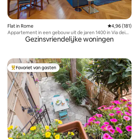
Flat in Rome
Gemiddelde beo
4,96 (181)
Appartement in een gebouw uit de jaren 1400 in Via dei
Gezinsvriendelijke woningen
Coronari
Favoriet van gasten
Topfavoriet van gasten