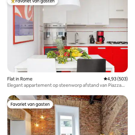
Favoriet van gasten
Topfavoriet van gasten
Flat in Rome
Gemiddelde beo
4,93 (503)
Elegant appartement op steenworp afstand van Piazza
Navona
Favoriet van gasten
Favoriet van gasten