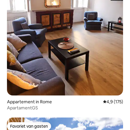
Appartement in Rome
Gemiddelde be
4,9 (175)
ApartamentGS
Favoriet van gasten
Favoriet van gasten