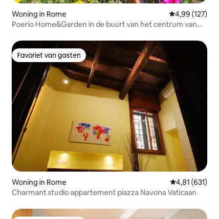
Woning in Rome
Gemiddelde beo
4,99 (127)
Poerio Home&Garden in de buurt van het centrum van
Rome
Favoriet van gasten
Favoriet van gasten
Woning in Rome
Gemiddelde beo
4,81 (631)
Charmant studio appartement piazza Navona Vaticaan