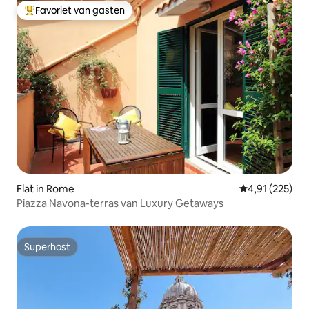
Favoriet van gasten
Topfavoriet van gasten
Flat in Rome
Gemiddelde beo
4,91 (225)
Piazza Navona-terras van Luxury Getaways
Superhost
Superhost