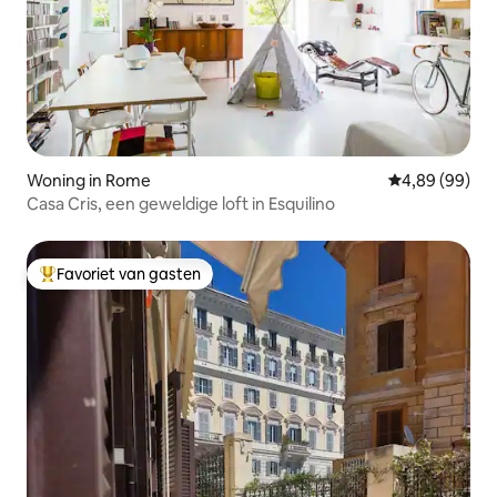
Woning in Rome
Gemiddelde be
4,89 (99)
Casa Cris, een geweldige loft in Esquilino
Favoriet van gasten
Topfavoriet van gasten