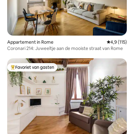
Appartement in Rome
Gemiddelde b
4,9 (115)
Coronari 214: Juweeltje aan de mooiste straat van Rome
Favoriet van gasten
Topfavoriet van gasten