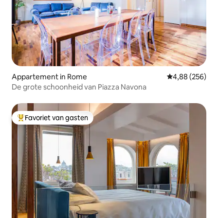
Appartement in Rome
Gemiddelde beo
4,88 (256)
De grote schoonheid van Piazza Navona
Favoriet van gasten
Topfavoriet van gasten