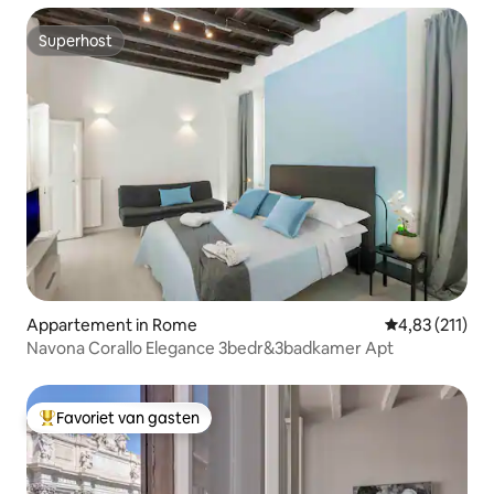
Superhost
Superhost
Appartement in Rome
Gemiddelde be
4,83 (211)
Navona Corallo Elegance 3bedr&3badkamer Apt
Favoriet van gasten
Topfavoriet van gasten