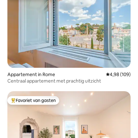
Appartement in Rome
Gemiddelde beo
4,98 (109)
Centraal appartement met prachtig uitzicht
Favoriet van gasten
Topfavoriet van gasten