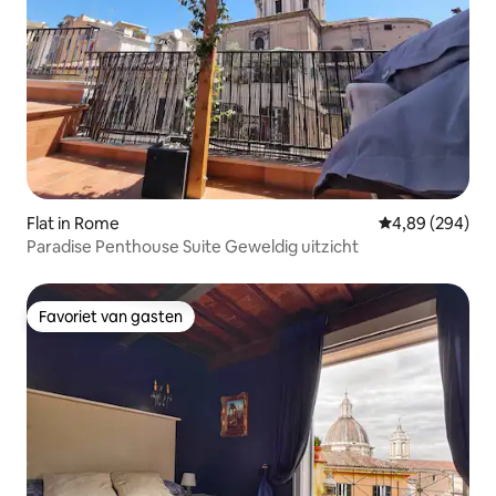
Flat in Rome
Gemiddelde beo
4,89 (294)
Paradise Penthouse Suite Geweldig uitzicht
Favoriet van gasten
Favoriet van gasten