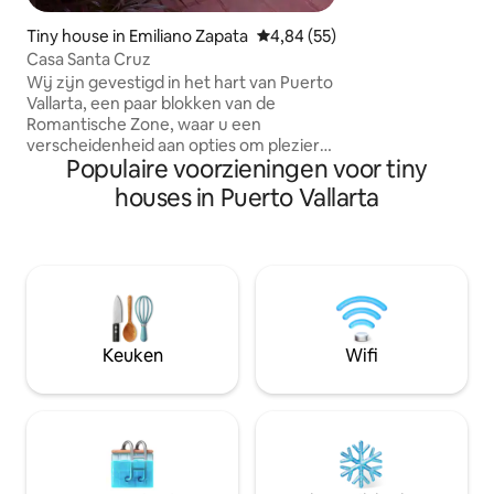
kunnen genieten. H
loopafstand van he
Tiny house in Emiliano Zapata
Gemiddelde beoordeling van 4,
4,84 (55)
gemeentelijk spo
Casa Santa Cruz
tegenover de visma
Wij zijn gevestigd in het hart van Puerto
gemakkelijke toeg
Vallarta, een paar blokken van de
door heel Vallarta 
Romantische Zone, waar u een
verscheidenheid aan opties om plezier
Populaire voorzieningen voor tiny
te hebben vindt. Restaurants, bars, café
's en het strand. Je kunt naar de
houses in Puerto Vallarta
promenade lopen en genieten van het
centrum. Op slechts 10 minuten afstand
ligt het zuidelijke gebied, bekend als
Mismaloya, waar je meer opties vindt om
van het strand te genieten. In de buurt is
de "eiland" plek waar je kunt sporten of
gaan wandelen met je huisdier.
Keuken
Wifi