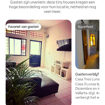
Gasten zijn unaniem: deze tiny houses kregen een
hoge beoordeling voor hun locatie, netheid en nog
veel meer.
Favoriet van gasten
Superhost
Favoriet van gasten
Superhost
Gastenverblijf in
Casa Tres Lunas #
Casa 3 Lunas ligt i
Diciembre en is ee
Vallarta-stijl. Ach
verbergt het een 
met fruitbomen wa