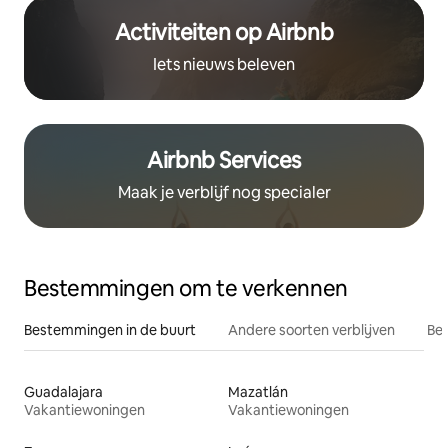
Activiteiten op Airbnb
Iets nieuws beleven
Airbnb Services
Maak je verblijf nog specialer
Bestemmingen om te verkennen
Bestemmingen in de buurt
Andere soorten verblijven
Bes
Guadalajara
Mazatlán
Vakantiewoningen
Vakantiewoningen