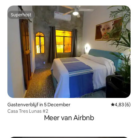
Superhost
Superhost
Gastenverblijf in 5 December
Gemiddelde b
4,83 (6)
Casa Tres Lunas #2
Meer van Airbnb