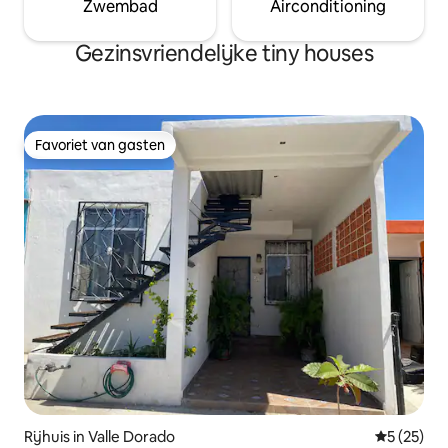
Zwembad
Airconditioning
Gezinsvriendelijke tiny houses
Favoriet van gasten
Favoriet van gasten
Rijhuis in Valle Dorado
Gemiddelde
5 (25)