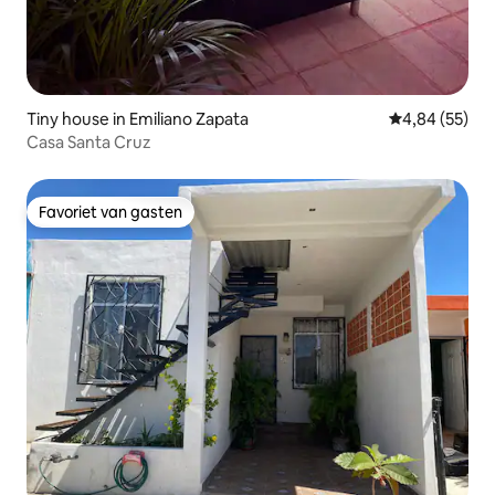
Tiny house in Emiliano Zapata
Gemiddelde be
4,84 (55)
Casa Santa Cruz
Favoriet van gasten
Favoriet van gasten