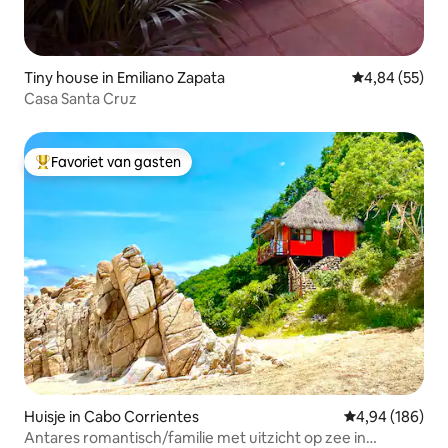
Tiny house in Emiliano Zapata
Gemiddelde be
4,84 (55)
Casa Santa Cruz
Favoriet van gasten
Topfavoriet van gasten
Huisje in Cabo Corrientes
Gemiddelde beo
4,94 (186)
Antares romantisch/familie met uitzicht op zee in