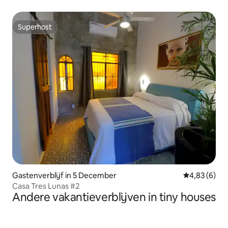
Quimixto
Superhost
Superhost
Gastenverblijf in 5 December
Gemiddelde b
4,83 (6)
Casa Tres Lunas #2
Andere vakantieverblijven in tiny houses