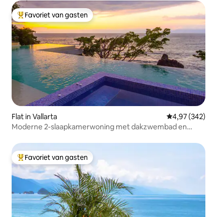
Favoriet van gasten
Topfavoriet van gasten
Flat in Vallarta
Gemiddelde beo
4,97 (342)
Moderne 2-slaapkamerwoning met dakzwembad en
uitzicht op de oceaan
Favoriet van gasten
Topfavoriet van gasten