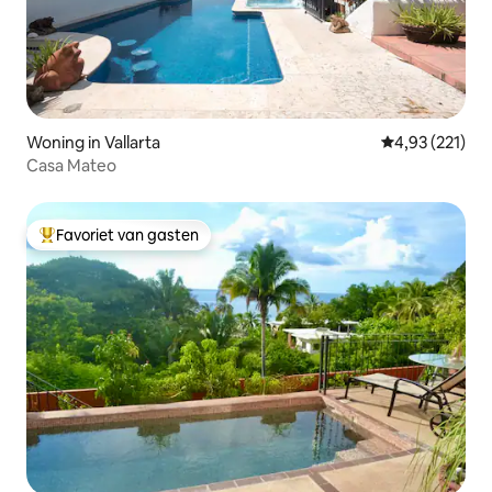
Woning in Vallarta
Gemiddelde beo
4,93 (221)
Casa Mateo
Favoriet van gasten
Topfavoriet van gasten