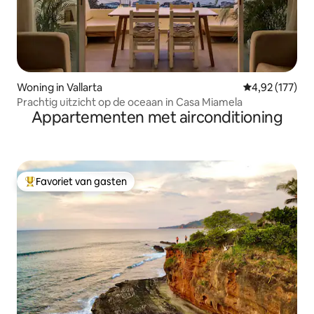
Woning in Vallarta
Gemiddelde beo
4,92 (177)
Prachtig uitzicht op de oceaan in Casa Miamela
Appartementen met airconditioning
Favoriet van gasten
Topfavoriet van gasten