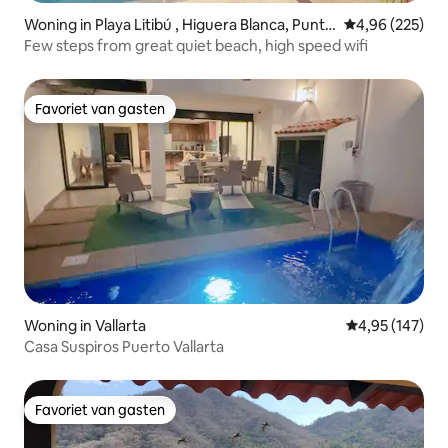
Woning in Playa Litibú , Higuera Blanca, Punta
Gemiddelde beo
4,96 (225)
Mita
Few steps from great quiet beach, high speed wifi
Favoriet van gasten
Favoriet van gasten
Woning in Vallarta
Gemiddelde beo
4,95 (147)
Casa Suspiros Puerto Vallarta
Favoriet van gasten
Favoriet van gasten