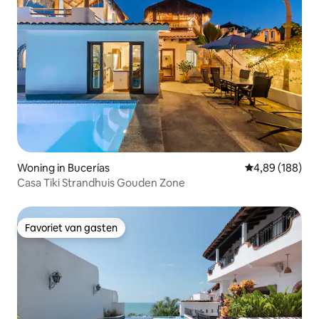
Woning in Bucerías
Gemiddelde beo
4,89 (188)
Casa Tiki Strandhuis Gouden Zone
Favoriet van gasten
Favoriet van gasten