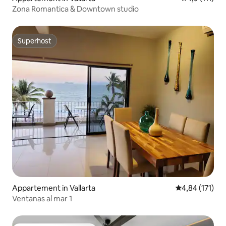
Zona Romantica & Downtown studio
Superhost
Superhost
Appartement in Vallarta
Gemiddelde beo
4,84 (171)
Ventanas al mar 1