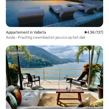
Appartement in Vallarta
Gemiddelde beo
4,96 (137)
Avida - Prachtig zwembad en jacuzzi op het dak
Superhost
Superhost