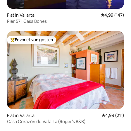
Flat in Vallarta
Gemiddelde beo
4,99 (147)
Pier 57 | Casa Bones
Favoriet van gasten
Topfavoriet van gasten
Flat in Vallarta
Gemiddelde beo
4,99 (211)
Casa Corazón de Vallarta (Roger's B&B)