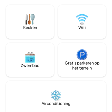
een panoramisch uitzicht op de baai van
openen, gelegen in Conchas Chinas.
Banderas, Puerto Vallarta in het noorden
Directe toegang tot
en Los Arcos in het zuiden. De locatie en
loopafstand van h
collectie van villa 's wordt algemeen
het strand van Lo
erkend als een van de beste villa' s die te
Gepersonaliseerde conciërge , opha
bieden heeft vanwege de
op de luchthaven
Keuken
Wifi
ongeëvenaarde locatie en de prachtige
activiteiten, in c
architectonische details van onze
privéchef-kok en 
enclave van villa 's. Dit is authentiek kust
Mexico - alle moderne luxe in een
prachtige omgeving. Het is ons paradijs
en thuis weg van huis, en we zijn er trots
op om het met onze gasten te delen! De
villa is van jou! Van voor naar achter en
Gratis parkeren op
Zwembad
van boven naar beneden! Ik ben altijd
het terrein
per e-mail bereikbaar We hebben ook
een vastgoedbeheerder in binnenkort,
een huishoudster,
tuinman/zwembadjongen en
regelmatige onderhoudsdiensten. Als
gevolg daarvan kan elk probleem dat
zich voordoet meestal vrij snel worden
Airconditioning
afgehandeld door onze lokale
medewerkers. Onze schoonmaakster