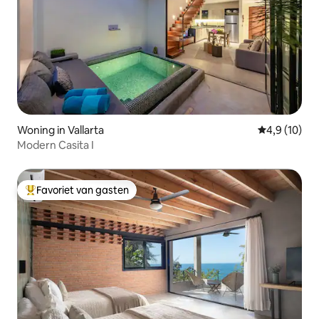
Woning in Vallarta
Gemiddelde b
4,9 (10)
Modern Casita I
Favoriet van gasten
Topfavoriet van gasten