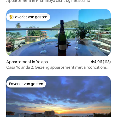
Appartement in Mismaloya dicht bij het strand
Favoriet van gasten
Topfavoriet van gasten
Appartement in Yelapa
Gemiddelde beo
4,96 (113)
Casa Yolanda 2: Gezellig appartement met airconditioning
in het centrum
Favoriet van gasten
Favoriet van gasten