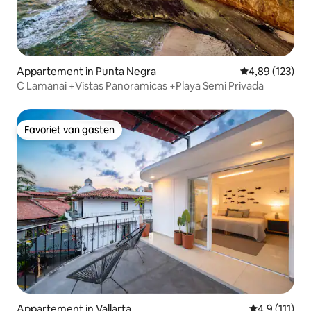
Appartement in Punta Negra
Gemiddelde beo
4,89 (123)
C Lamanai +Vistas Panoramicas +Playa Semi Privada
Favoriet van gasten
Favoriet van gasten
Appartement in Vallarta
Gemiddelde b
4,9 (111)