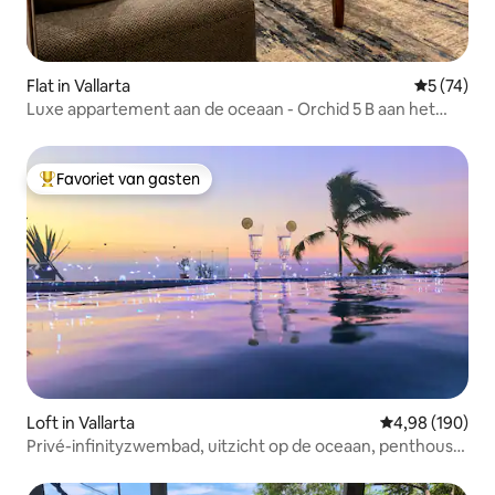
Flat in Vallarta
Gemiddelde
5 (74)
Luxe appartement aan de oceaan - Orchid 5 B aan het
strand
Favoriet van gasten
Topfavoriet van gasten
Loft in Vallarta
Gemiddelde beo
4,98 (190)
Privé-infinityzwembad, uitzicht op de oceaan, penthouse,
strand