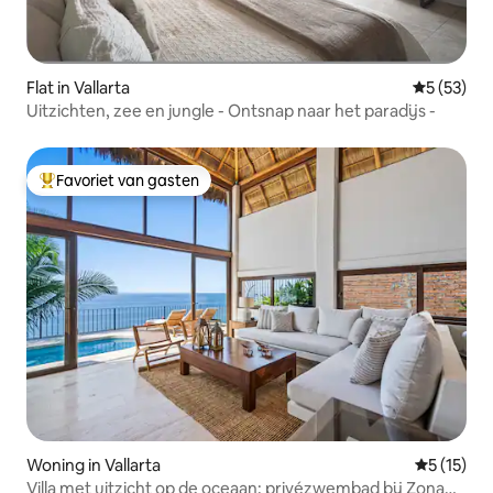
Flat in Vallarta
Gemiddelde
5 (53)
Uitzichten, zee en jungle - Ontsnap naar het paradijs -
Favoriet van gasten
Topfavoriet van gasten
Woning in Vallarta
Gemiddeld
5 (15)
Villa met uitzicht op de oceaan: privézwembad bij Zona