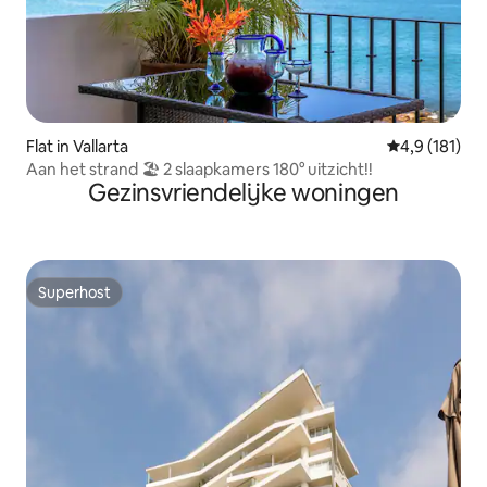
Flat in Vallarta
Gemiddelde b
4,9 (181)
Aan het strand 🏖 2 slaapkamers 180° uitzicht!!
Gezinsvriendelijke woningen
Superhost
Superhost