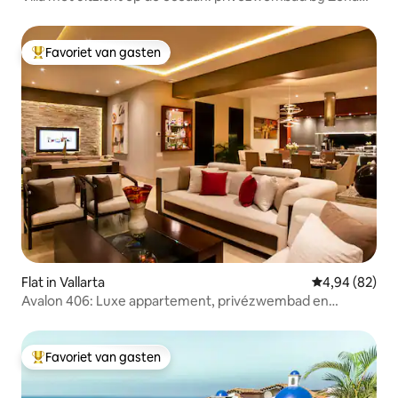
Romántica
Favoriet van gasten
Topfavoriet van gasten
Flat in Vallarta
Gemiddelde be
4,94 (82)
Avalon 406: Luxe appartement, privézwembad en
prachtig uitzicht
Favoriet van gasten
Topfavoriet van gasten