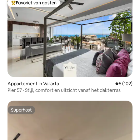
Favoriet van gasten
Topfavoriet van gasten
Appartement in Vallarta
Gemiddelde 
5 (102)
Pier 57 · Stijl, comfort en uitzicht vanaf het dakterras
Superhost
Superhost