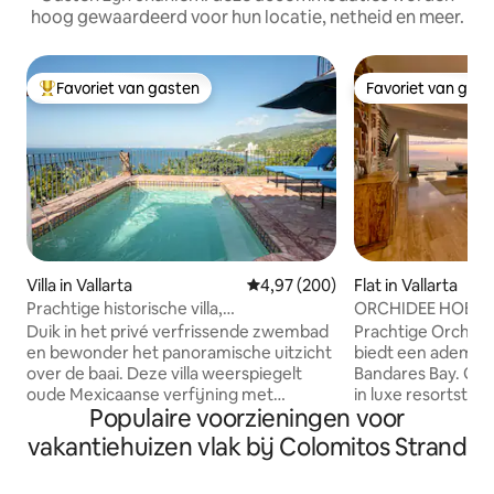
hoog gewaardeerd voor hun locatie, netheid en meer.
Favoriet van gasten
Favoriet van gas
Topfavoriet van gasten
Favoriet van gas
Villa in Vallarta
Gemiddelde beoordeling van 4,9
4,97 (200)
Flat in Vallarta
Prachtige historische villa,
ORCHIDEE HOEKW
privézwembad en 280° uitzicht
STRAND
Duik in het privé verfrissende zwembad
Prachtige Orchid C
en bewonder het panoramische uitzicht
biedt een adembe
over de baai. Deze villa weerspiegelt
Bandares Bay. Gl
oude Mexicaanse verfijning met
in luxe resortstijl
Populaire voorzieningen voor
zichtbare houten balken,
zwembaden, een f
handgeschilderde tegels en koloniaal
restaurant op het 
vakantiehuizen vlak bij Colomitos Strand
antiek naast moderne voorzieningen.
schoonmaak en 24-
Onze villa ligt hoog op een bergkam met
Vouwramen die de 