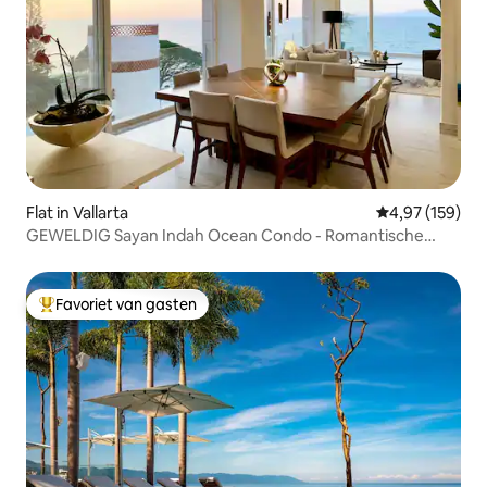
Flat in Vallarta
Gemiddelde beo
4,97 (159)
GEWELDIG Sayan Indah Ocean Condo - Romantische
Zone #B
Favoriet van gasten
Topfavoriet van gasten