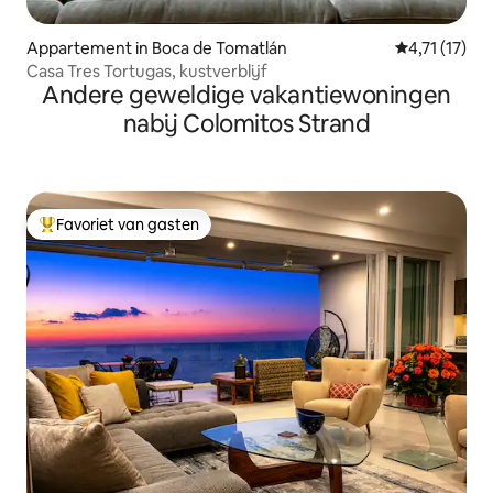
Appartement in Boca de Tomatlán
Gemiddelde b
4,71 (17)
Casa Tres Tortugas, kustverblijf
Andere geweldige vakantiewoningen
nabij Colomitos Strand
Favoriet van gasten
Topfavoriet van gasten