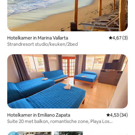
Hotelkamer in Marina Vallarta
Gemiddelde b
4,67 (3)
Strandresort studio/keuken/2bed
Hotelkamer in Emiliano Zapata
Gemiddelde be
4,53 (34)
Suite 20 met balkon, romantische zone, Playa Los
Muertos