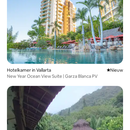
Hotelkamer in Vallarta
Nieuwe ac
Nieuw
New Year Ocean View Suite | Garza Blanca PV