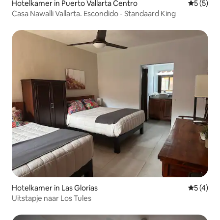
Hotelkamer in Puerto Vallarta Centro
Gemiddeld
5 (5)
Casa Nawalli Vallarta. Escondido - Standaard King
Hotelkamer in Las Glorias
Gemiddeld
5 (4)
Uitstapje naar Los Tules