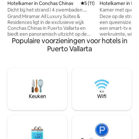
Hotelkamer in Conchas Chinas
Gemiddelde beoordeling van
5 (11)
Hotelkamer in Emi
ta
Dicht bij het strand | 4 zwembaden.
Kamer met queensi
Gratis ontbijt en parkeren
de oude stad van P
Grand Miramar All Luxury Suites &
Deze op de straat
Residences ligt in de exclusieve wijk
een queensize bed
Conchas Chinas in Puerto Vallarta en
een smart-tv en e
biedt een panoramisch uitzicht op de
werkruimte, wifi,
Populaire voorzieningen voor hotels in
baai van Banderas en de Stille
uitgangen en warme do
Oceaan.Geniet van elegante suites met
beschikt over eff
Puerto Vallarta
terrassen met uitzicht op de oceaan en
focus op de geme
een modern design, en van
ruimtes voor gaste
voorzieningen zoals vier
handdoeken en b
buitenzwembaden, een spa en
kamer, traagschu
verfijnde restaurants.Op korte afstand
gratis gebruik va
vind je natuurlijke wonderen,
magnetron en grat
botanische tuinen of tours om walvissen
beschikbaar in de 
te spotten. Perfect gelegen voor serene
Mini-koelkasten $
Keuken
Wifi
luxe terwijl je dicht bij de levendige
aanvraag
attracties van de regio verblijft.