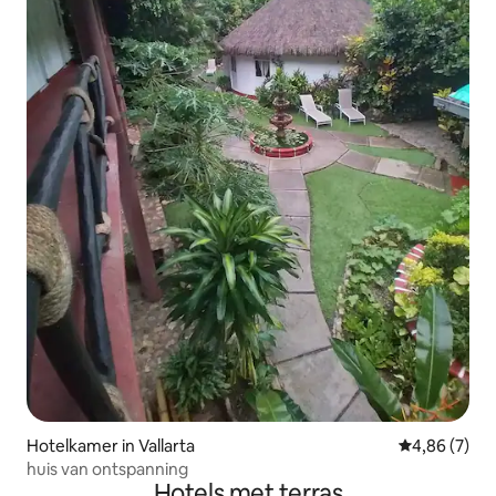
Hotelkamer in Vallarta
Gemiddelde b
4,86 (7)
huis van ontspanning
Hotels met terras