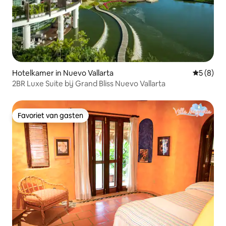
Hotelkamer in Nuevo Vallarta
Gemiddeld
5 (8)
2BR Luxe Suite bij Grand Bliss Nuevo Vallarta
Favoriet van gasten
Favoriet van gasten