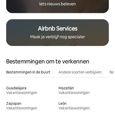
Iets nieuws beleven
Airbnb Services
Maak je verblijf nog specialer
Bestemmingen om te verkennen
Bestemmingen in de buurt
Andere soorten verblijven
Bes
Guadalajara
Mazatlán
Vakantiewoningen
Vakantiewoningen
Zapopan
León
Vakantiewoningen
Vakantiewoningen