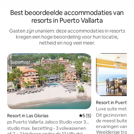
Best beoordeelde accommodaties van
resorts in Puerto Vallarta
Gasten zijn unaniem: deze accommodaties in resorts
kregen een hoge beoordeling voor hun locatie,
netheid en nog veel meer.
Superhost
Superhost
Resort in Puerto Va
Luxe suite met tw
resort
Dit gezinsvriendeli
Resort in Las Glorias
Gemiddelde beoordeling va
5 (5)
de meest buiteng
ps Puerto Vallarta Jalisco Studio voor 3
ervaringen van Pue
volwassenen
studio max. bezetting - 3 volwassenen
Weelderige tropisc
of 2 + 2 kinderen onder de 12 Villa del