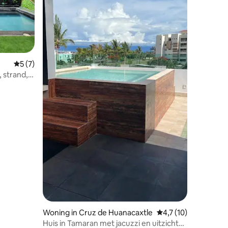
Gemiddelde beoordeling van 5 op 5, 7 recensies
5 (7)
, strand,
ecensies
Woning in Cruz de Huanacaxtle
Gemiddelde beoordel
4,7 (10)
Huis in Tamaran met jacuzzi en uitzicht