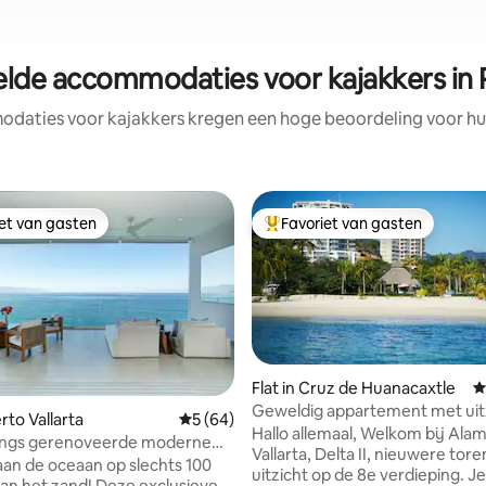
lde accommodaties voor kajakkers in P
daties voor kajakkers kregen een hoge beoordeling voor hun 
iet van gasten
Favoriet van gasten
iet van gasten
Topfavoriet van gasten
Flat in Cruz de Huanacaxtle
G
Geweldig appartement met uit
ling van 5 op 5, 36 recensies
erto Vallarta
Gemiddelde beoordeling van 5 op 5, 64 r
5 (64)
de oceaan!
Hallo allemaal, Welkom bij Alamar
angs gerenoveerde moderne
Vallarta, Delta II, nieuwere tor
erdieping aan de oceaan 2x2
an de oceaan op slechts 100
uitzicht op de 8e verdieping. Je
zand! Deze exclusieve