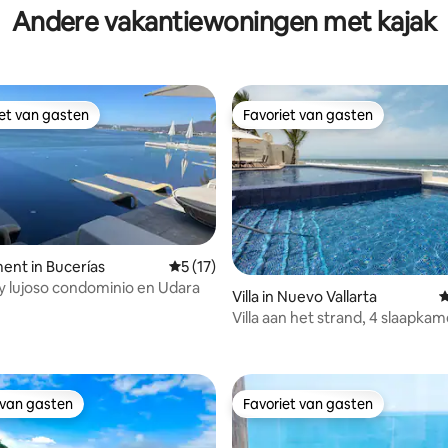
Andere vakantiewoningen met kajak
iet van gasten
Favoriet van gasten
iet van gasten
Favoriet van gasten
nt in Bucerías
Gemiddelde beoordeling van 5 op 5, 17 r
5 (17)
 y lujoso condominio en Udara
Villa in Nuevo Vallarta
G
Villa aan het strand, 4 slaapkam
 van 4,73 op 5, 118 recensies
badkamers, geschikt voor 9 pe
VTA
 van gasten
Favoriet van gasten
 van gasten
Favoriet van gasten