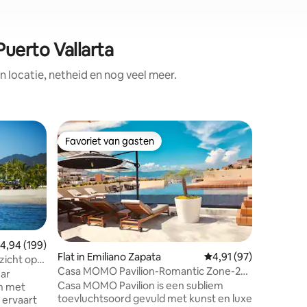
uerto Vallarta
locatie, netheid en nog veel meer.
Flat in M
Favoriet van gasten
Favor
Favoriet van gasten
Topfavo
Appartem
Hoekappa
slaapplaa
bed en se
met gasf
broodroo
koffiezet
smart-tv
emiddelde beoordeling van 4,94 op 5, 199 recensies
4,94 (199)
schuifde
Flat in Emiliano Zapata
Gemiddelde beoordeli
4,91 (97)
zicht op
ecensies
het balko
Casa MOMO Pavilion-Romantic Zone-2
de oceaa
Blocks Beach
Casa MOMO Pavilion is een subliem
en met
zwembad.
toevluchtsoord gevuld met kunst en luxe
 ervaart