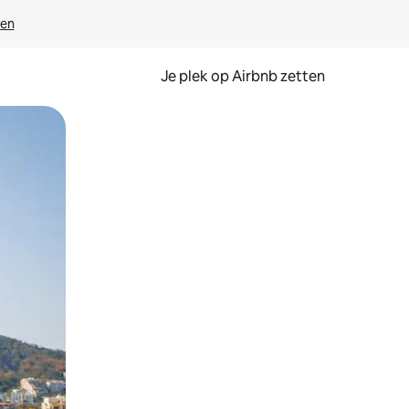
ven
Je plek op Airbnb zetten
en of swipen.