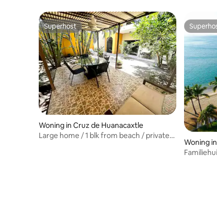
Superhost
Superho
Superhost
Superho
Woning in Cruz de Huanacaxtle
Large home / 1 blk from beach / private
Woning in
courtyard
Familiehui