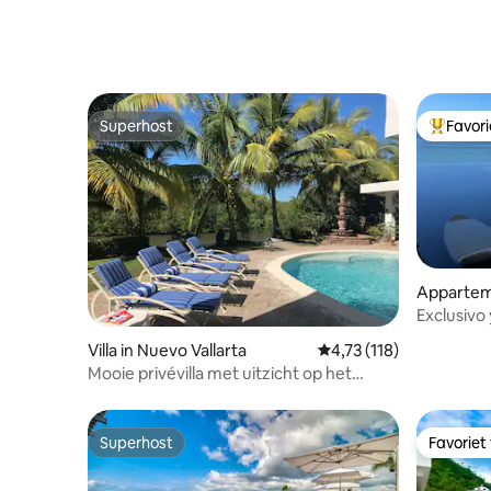
Superhost
Favor
Superhost
Topfavor
Apparteme
Exclusivo
Villa in Nuevo Vallarta
Gemiddelde beoordeling
4,73 (118)
Mooie privévilla met uitzicht op het
kanaal
Superhost
Favoriet
Superhost
Favoriet