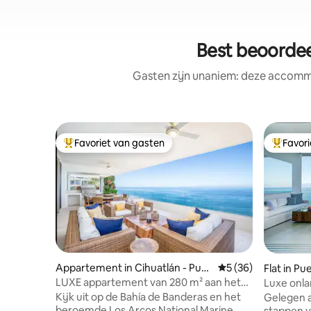
Best beoordee
Gasten zijn unaniem: deze accommo
Favoriet van gasten
Favor
Topfavoriet van gasten
Topfavor
Appartement in Cihuatlán - Puer
Gemiddelde beoorde
5 (36)
Flat in Pu
to Vallarta 2548
LUXE appartement van 280 m² aan het
Luxe onl
strand
benedenv
Kijk uit op de Bahía de Banderas en het
Gelegen a
beroemde Los Arcos National Marine
stappen van het 