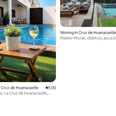
eling van 5 op 5, 6 recensies
Woning in Cruz de Huanacaxtle
Master House, clubhuis, jacuzzi
enz. enz.
 Cruz de Huanacaxtle
Gemiddelde beoordeling van 5 op 5, 5 r
5 (5)
as, La Cruz de Huanacaxtle,