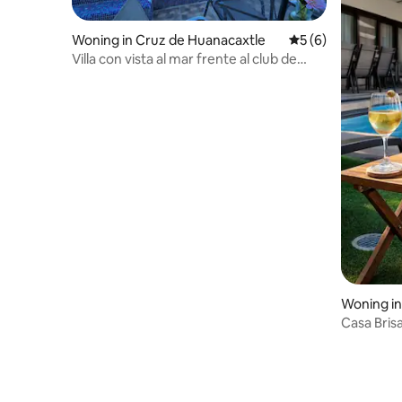
Woning in Cruz de Huanacaxtle
Gemiddelde beoord
5 (6)
Villa con vista al mar frente al club de
playa
Woning in
Casa Bris
Tamaran