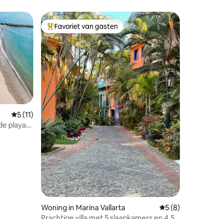
op zee
Favoriet van gasten
Topfavoriet van gasten
Gemiddelde beoordeling van 5 op 5, 11 recensies
5 (11)
ecensies
Woning in Marina Vallarta
Gemiddelde beoord
5 (8)
Prachtige villa met 5 slaapkamers en 4,5