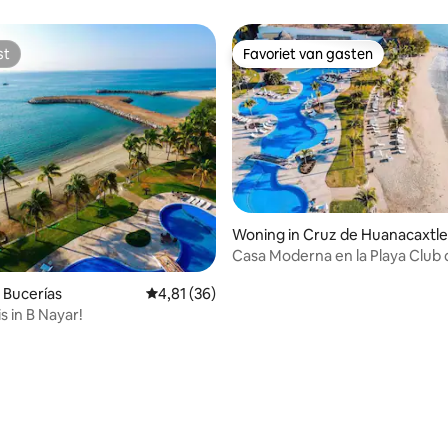
st
Favoriet van gasten
st
Favoriet van gasten
Woning in Cruz de Huanacaxtle
Casa Moderna en la Playa Club de playa
incluido
 Bucerías
Gemiddelde beoordeling van 4,81 op 5, 36 r
4,81 (36)
s in B Nayar!