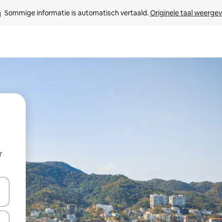
Sommige informatie is automatisch vertaald. 
Originele taal weerge
r
een keuze met je de pijltjestoetsen omhoog en omlaag, óf door te tikk