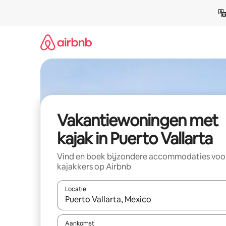
Ga
direct
naar
inhoud
Vakantiewoningen met
kajak in Puerto Vallarta
Vind en boek bijzondere accommodaties voo
kajakkers op Airbnb
Locatie
Wanneer er resultaten beschikbaar zijn, maak je 
Aankomst