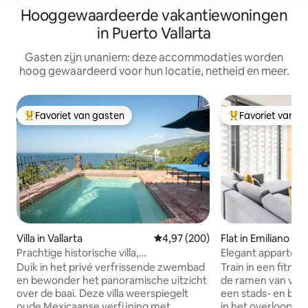
Hooggewaardeerde vakantiewoningen
in Puerto Vallarta
Gasten zijn unaniem: deze accommodaties worden
hoog gewaardeerd voor hun locatie, netheid en meer.
Favoriet van gasten
Favoriet van g
Topfavoriet van gasten
Topfavoriet van 
Villa in Vallarta
Gemiddelde beoordeling van 4,9
4,97 (200)
Flat in Emiliano Za
Prachtige historische villa,
Elegant apparteme
privézwembad en 280° uitzicht
in het hart van d
Duik in het privé verfrissende zwembad
Train in een fitnes
en bewonder het panoramische uitzicht
de ramen van volle
over de baai. Deze villa weerspiegelt
een stads- en be
oude Mexicaanse verfijning met
in het overloopzw