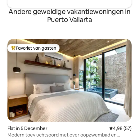
Andere geweldige vakantiewoningen in
Puerto Vallarta
Favoriet van gasten
Topfavoriet van gasten
Flat in 5 December
Gemiddelde be
4,98 (57)
Modern toevluchtsoord met overloopzwembad en