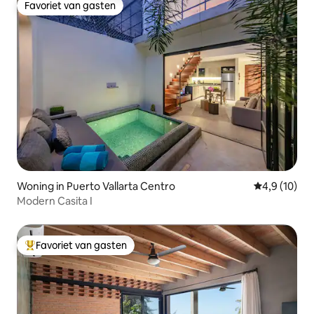
Favoriet van gasten
Favoriet van gasten
Woning in Puerto Vallarta Centro
Gemiddelde b
4,9 (10)
Modern Casita I
Favoriet van gasten
Topfavoriet van gasten