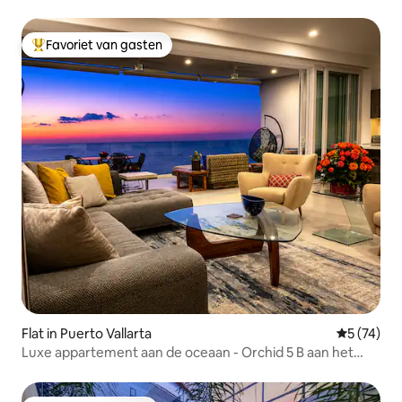
privébad
Favoriet van gasten
Topfavoriet van gasten
Flat in Puerto Vallarta
Gemiddelde
5 (74)
Luxe appartement aan de oceaan - Orchid 5 B aan het
strand