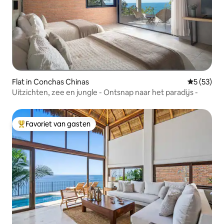
Flat in Conchas Chinas
Gemiddelde
5 (53)
Uitzichten, zee en jungle - Ontsnap naar het paradijs -
Favoriet van gasten
Topfavoriet van gasten