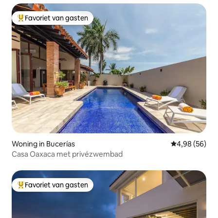
Favoriet van gasten
Topfavoriet van gasten
Woning in Bucerías
Gemiddelde be
4,98 (56)
Casa Oaxaca met privézwembad
Favoriet van gasten
Topfavoriet van gasten