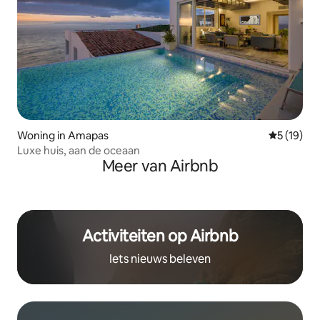
Woning in Amapas
Gemiddelde
5 (19)
Luxe huis, aan de oceaan
Meer van Airbnb
Activiteiten op Airbnb
Iets nieuws beleven