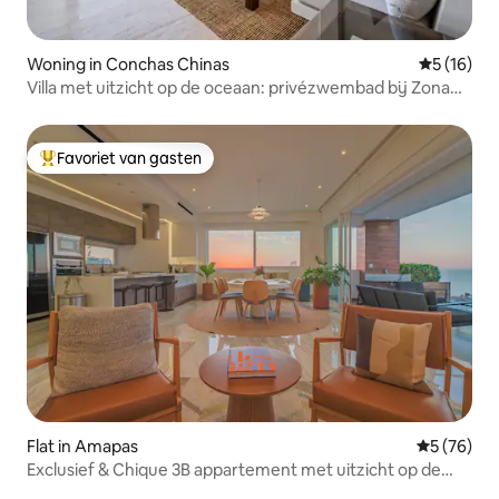
Woning in Conchas Chinas
Gemiddelde
5 (16)
Villa met uitzicht op de oceaan: privézwembad bij Zona
Romántica
Favoriet van gasten
Topfavoriet van gasten
Flat in Amapas
Gemiddelde
5 (76)
Exclusief & Chique 3B appartement met uitzicht op de
oceaan!