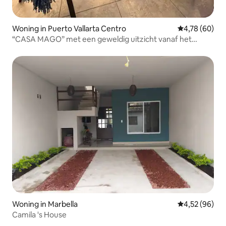
Woning in Puerto Vallarta Centro
Gemiddelde be
4,78 (60)
“CASA MAGO” met een geweldig uitzicht vanaf het
terras
Woning in Marbella
Gemiddelde be
4,52 (96)
Camila 's House