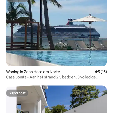
Superhost
Woning in Zona Hotelera Norte
Gemiddelde
5 (16)
Casa Bonita - Aan het strand 2,5 bedden, 3 volledige
badkamers
Superhost
Superhost