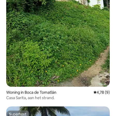
Woning in Boca de Tomatlán
Gemiddelde b
4,78 (9)
Casa Sarita, aan het strand.
Superhost