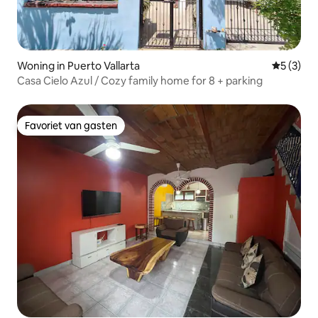
Woning in Puerto Vallarta
Gemiddeld
5 (3)
Casa Cielo Azul / Cozy family home for 8 + parking
Favoriet van gasten
Favoriet van gasten