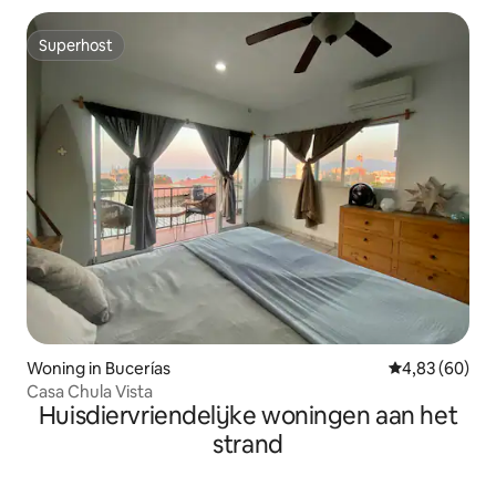
Superhost
Superhost
Woning in Bucerías
Gemiddelde be
4,83 (60)
Casa Chula Vista
Huisdiervriendelijke woningen aan het
strand