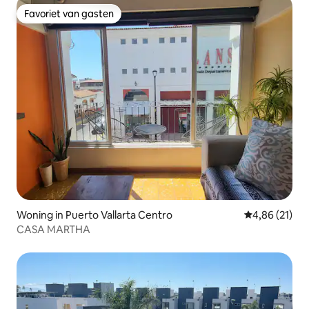
Favoriet van gasten
Favoriet van gasten
Woning in Puerto Vallarta Centro
Gemiddelde be
4,86 (21)
CASA MARTHA