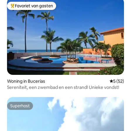
Favoriet van gasten
Topfavoriet van gasten
Woning in Bucerías
Gemiddelde
5 (52)
Sereniteit, een zwembad en een strand! Unieke vondst!
Superhost
Superhost