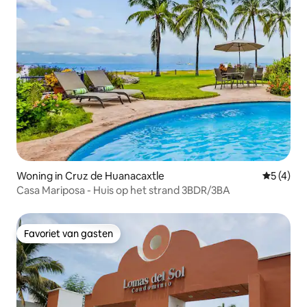
Woning in Cruz de Huanacaxtle
Gemiddeld
5 (4)
Casa Mariposa - Huis op het strand 3BDR/3BA
Favoriet van gasten
Favoriet van gasten