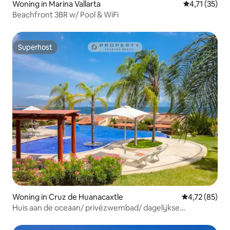
Woning in Marina Vallarta
Gemiddelde b
4,71 (35)
Beachfront 3BR w/ Pool & WiFi
Superhost
Superhost
Woning in Cruz de Huanacaxtle
Gemiddelde be
4,72 (85)
Huis aan de oceaan/ privézwembad/ dagelijkse
schoonmaak