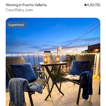
Woning in Puerto Vallarta
Gemiddelde be
4,93 (15)
Casa Elida y Juan
Superhost
Superhost