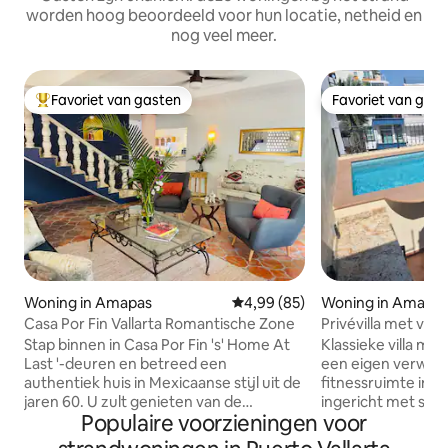
worden hoog beoordeeld voor hun locatie, netheid en
nog veel meer.
Favoriet van gasten
Favoriet van gas
Topfavoriet van gasten
Favoriet van gas
Woning in Amapas
Gemiddelde beoordeling van 4,
4,99 (85)
Woning in Amapa
Casa Por Fin Vallarta Romantische Zone
Privévilla met v
slaapkamers + loft
Stap binnen in Casa Por Fin 's' Home At
Klassieke villa me
Last '-deuren en betreed een
een eigen verwa
authentiek huis in Mexicaanse stijl uit de
fitnessruimte in 
jaren 60. U zult genieten van de
ingericht met stij
Populaire voorzieningen voor
weelderige palmbomen, privézwembad,
decoratie en eers
(optioneel) zelfgemaakt ontbijt en
Perfect voor gezi