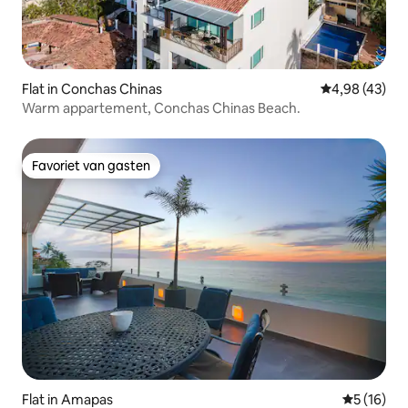
Flat in Conchas Chinas
Gemiddelde be
4,98 (43)
Warm appartement, Conchas Chinas Beach.
Favoriet van gasten
Favoriet van gasten
Flat in Amapas
Gemiddelde
5 (16)