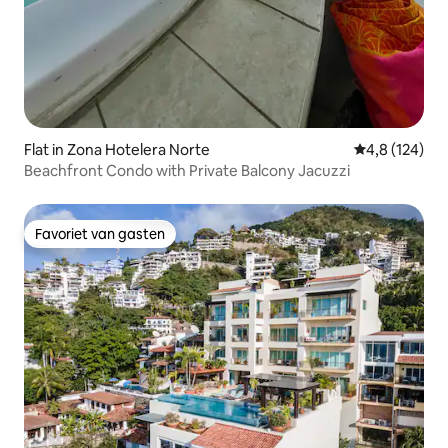
Flat in Zona Hotelera Norte
Gemiddelde be
4,8 (124)
Beachfront Condo with Private Balcony Jacuzzi
Favoriet van gasten
Favoriet van gasten