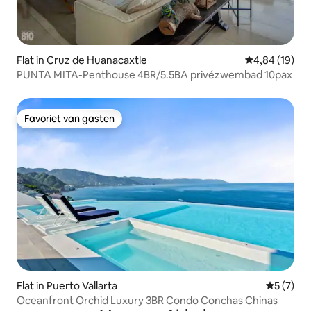
Flat in Cruz de Huanacaxtle
Gemiddelde be
4,84 (19)
PUNTA MITA-Penthouse 4BR/5.5BA privézwembad 10pax
Favoriet van gasten
Favoriet van gasten
Flat in Puerto Vallarta
Gemiddeld
5 (7)
Oceanfront Orchid Luxury 3BR Condo Conchas Chinas