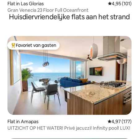
Flat in Las Glorias
Gemiddelde beo
4,95 (101)
Gran Venecia 23 Floor Full Oceanfront
Huisdiervriendelijke flats aan het strand
Favoriet van gasten
Topfavoriet van gasten
Flat in Amapas
Gemiddelde beo
4,97 (177)
UITZICHT OP HET WATER! Privé jacuzzi! Infinity pool! LUX!