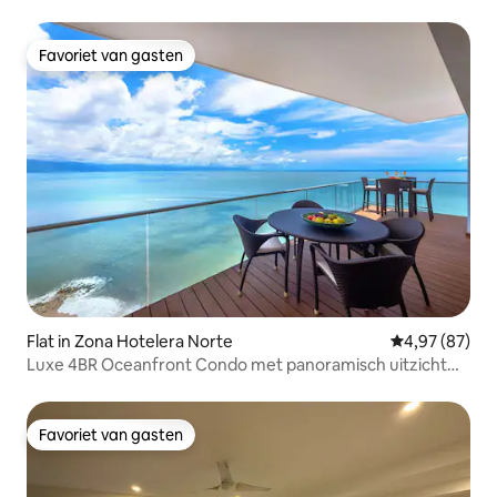
Favoriet van gasten
Favoriet van gasten
Flat in Zona Hotelera Norte
Gemiddelde be
4,97 (87)
Luxe 4BR Oceanfront Condo met panoramisch uitzicht
|Zwembad
Favoriet van gasten
Favoriet van gasten