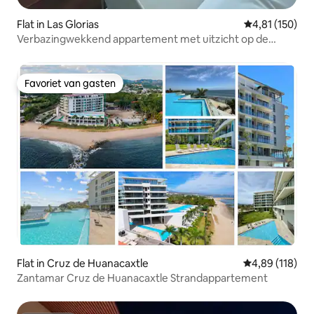
Flat in Las Glorias
Gemiddelde beo
4,81 (150)
Verbazingwekkend appartement met uitzicht op de
oceaan aan het strand
Favoriet van gasten
Favoriet van gasten
Flat in Cruz de Huanacaxtle
Gemiddelde beo
4,89 (118)
Zantamar Cruz de Huanacaxtle Strandappartement