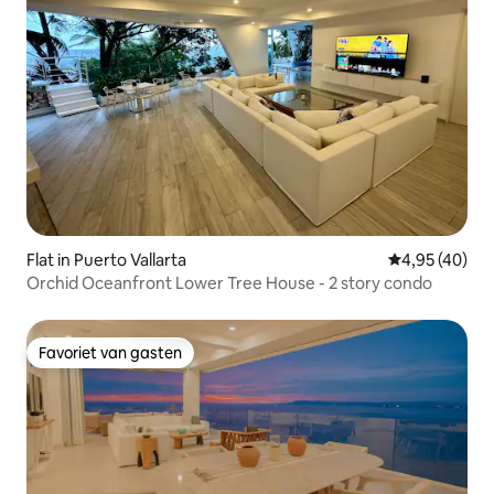
Flat in Puerto Vallarta
Gemiddelde be
4,95 (40)
Orchid Oceanfront Lower Tree House - 2 story condo
Favoriet van gasten
Favoriet van gasten