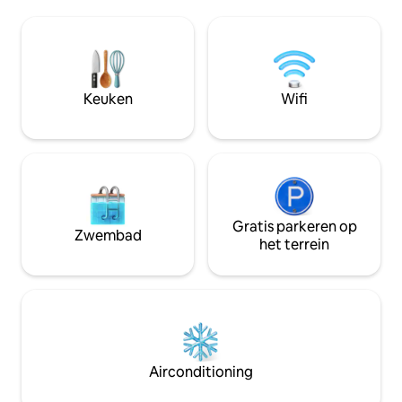
openen, gelegen in Conchas Chinas.
slaapkamer ligt op
Directe toegang tot het strand, op
biedt een geweldig
loopafstand van het centrum van PV en
zonsondergang va
het strand van Los Muertos.
Banderas Bay en de 
Gepersonaliseerde conciërge , ophalen
Vallarta biedt een
op de luchthaven, boodschappen doen,
met een enorm, ruim dak met een
Keuken
Wifi
activiteiten, in condo massage en
verwarmd overlo
privéchef-kok en nog veel meer...
graden panoramisc
Gratis parkeren op
Zwembad
het terrein
Airconditioning