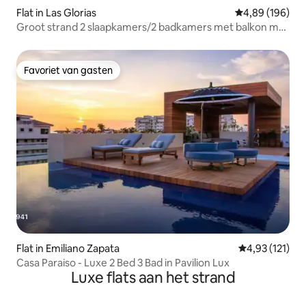
Flat in Las Glorias
Gemiddelde beo
4,89 (196)
Groot strand 2 slaapkamers/2 badkamers met balkon met
uitzicht op de oceaan
Favoriet van gasten
Favoriet van gasten
Flat in Emiliano Zapata
Gemiddelde be
4,93 (121)
Casa Paraiso - Luxe 2 Bed 3 Bad in Pavilion Lux
Luxe flats aan het strand