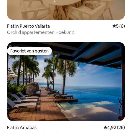
Flat in Puerto Vallarta
Gemiddeld
5 (6)
Orchid appartementen Hoekunit
Favoriet van gasten
Favoriet van gasten
Flat in Amapas
Gemiddelde be
4,92 (26)