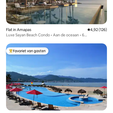
Flat in Amapas
Gemiddelde beo
4,92 (126)
Luxe Sayan Beach Condo • Aan de oceaan • 6
slaapplaatsen
Favoriet van gasten
Topfavoriet van gasten