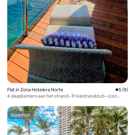
Flat in Zona Hotelera Norte
Gemiddeld
5 (9)
4 slaapkamers aan het strand • Privéstrandclub • Icon
Vallarta
Superhost
Superhost