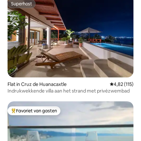
Superhost
Superhost
Flat in Cruz de Huanacaxtle
Gemiddelde be
4,82 (115)
Indrukwekkende villa aan het strand met privézwembad
Favoriet van gasten
Topfavoriet van gasten