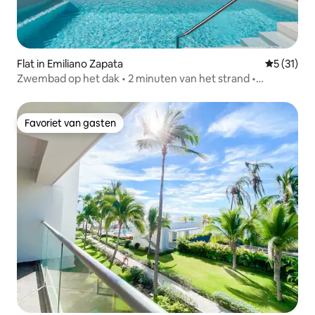
Flat in Emiliano Zapata
Gemiddeld
5 (31)
Zwembad op het dak • 2 minuten van het strand •
Romantische zone
Favoriet van gasten
Favoriet van gasten