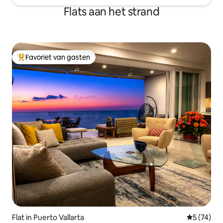
Flats aan het strand
Favoriet van gasten
Topfavoriet van gasten
Flat in Puerto Vallarta
Gemiddelde
5 (74)