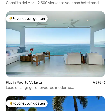
Caballito del Mar – 2.600 vierkante voet aan het strand
Favoriet van gasten
Topfavoriet van gasten
Flat in Puerto Vallarta
Gemiddelde
5 (64)
Luxe onlangs gerenoveerde moderne
benedenverdieping aan de oceaan 2x2
Favoriet van gasten
Topfavoriet van gasten