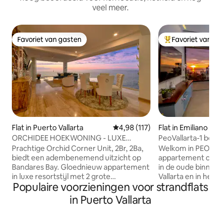
veel meer.
Favoriet van gasten
Favoriet van g
Favoriet van gasten
Topfavoriet van 
Flat in Puerto Vallarta
Gemiddelde beoordeling van 4,9
4,98 (117)
Flat in Emiliano Za
ORCHIDEE HOEKWONING - LUXE
PeoVallarta-1 bed
STRAND
SailView 3.11
Prachtige Orchid Corner Unit, 2Br, 2Ba,
Welkom in PEO Val
biedt een adembenemend uitzicht op
appartement op 10
Bandares Bay. Gloednieuw appartement
in de oude binnen
in luxe resortstijl met 2 grote
Vallarta en in het 
Populaire voorzieningen voor strandflats
zwembaden, een fitnessruimte, een
Romantica, op min
restaurant op het dak en een bar,
lopen van het str
in Puerto Vallarta
schoonmaak en 24-uursbeveiliging.
Pier, Malecon, caf
Vouwramen die de ruimte volledig
bars. Deze accom