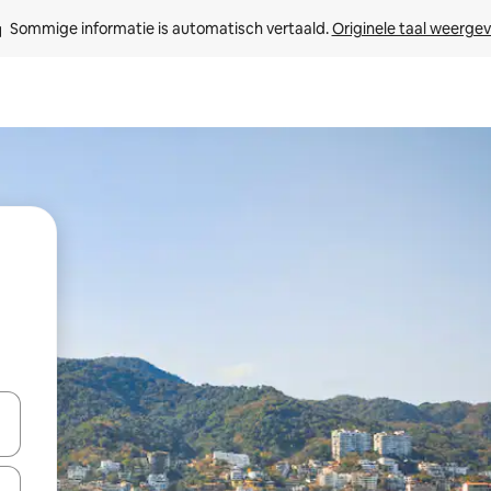
Sommige informatie is automatisch vertaald. 
Originele taal weerge
een keuze met je de pijltjestoetsen omhoog en omlaag, óf door te tikk