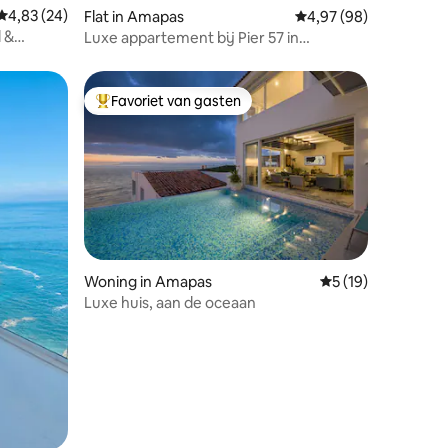
Gemiddelde beoordeling van 4,83 op 5, 24 recensies
4,83 (24)
Flat in Amapas
Gemiddelde beoordelin
4,97 (98)
 &
Luxe appartement bij Pier 57 in
romantische zone
Favoriet van gasten
Topfavoriet van gasten
ecensies
Woning in Amapas
Gemiddelde beoord
5 (19)
Luxe huis, aan de oceaan