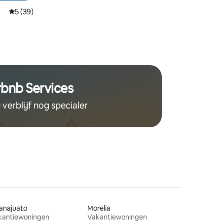
Gemiddelde beoordeling van 5 op 5, 39 recensies
5 (39)
rbnb Services
 verblijf nog specialer
anajuato
Morelia
kantiewoningen
Vakantiewoningen