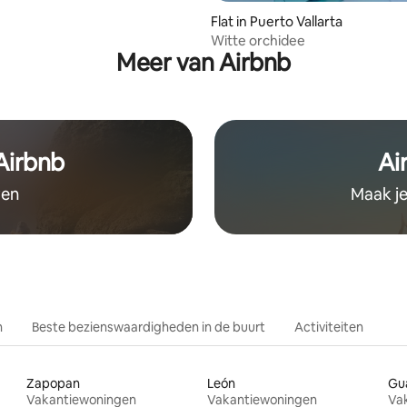
Flat in Puerto Vallarta
Witte orchidee
Meer van Airbnb
 Airbnb
Ai
ven
Maak je
n
Beste bezienswaardigheden in de buurt
Activiteiten
Zapopan
León
Gu
Vakantiewoningen
Vakantiewoningen
Va