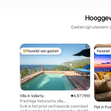
Hooggewa
Gasten zijn unaniem:
Favoriet van gasten
Favoriet
Topfavoriet van gasten
Favoriet
Villa in Vallarta
Gemiddelde beoordeling
4,97 (199)
Prachtige historische villa,
privézwembad en 280° uitzicht
Duik in het privé verfrissende zwembad
Flat in Pu
en bewonder het panoramische uitzicht