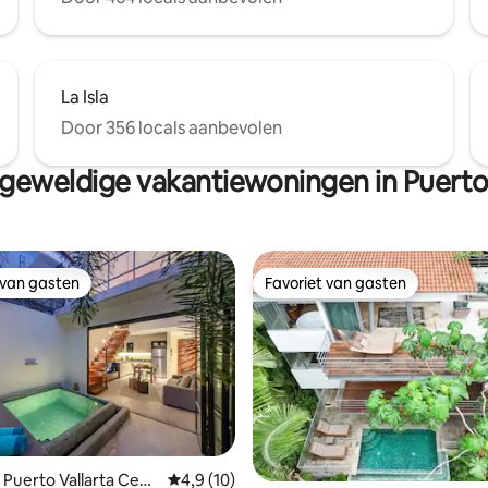
La Isla
Door 356 locals aanbevolen
geweldige vakantiewoningen in Puerto 
 van gasten
Favoriet van gasten
 van gasten
Favoriet van gasten
g van 4,98 op 5, 57 recensies
 Puerto Vallarta Cent
Gemiddelde beoordeling van 4,9 op 5, 10 r
4,9 (10)