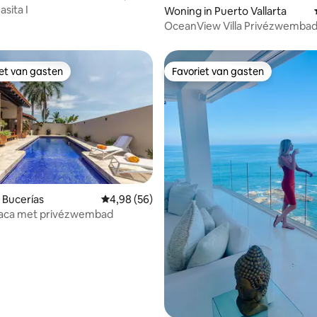
sita I
Woning in Puerto Vallarta
OceanView Villa Privézwembad
Jacuzzi in Amapas
iet van gasten
Favoriet van gasten
iet van gasten
Favoriet van gasten
ling van 5 op 5, 76 recensies
 Bucerías
Gemiddelde beoordeling van 4,98 op 5, 56 r
4,98 (56)
aca met privézwembad