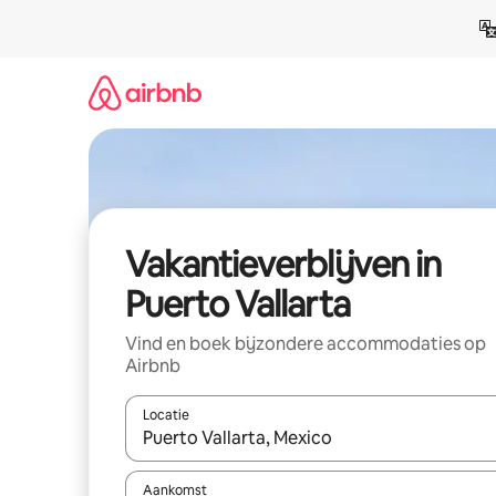
Ga
direct
naar
inhoud
Vakantieverblijven in
Puerto Vallarta
Vind en boek bijzondere accommodaties op
Airbnb
Locatie
Wanneer er resultaten beschikbaar zijn, maak je 
Aankomst