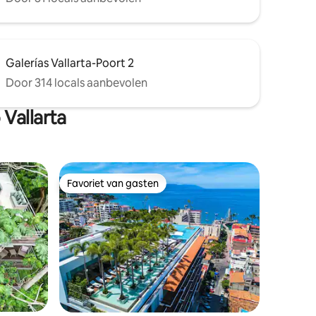
Galerías Vallarta-Poort 2
Door 314 locals aanbevolen
Vallarta
Favoriet van gasten
Favoriet van gasten
ecensies