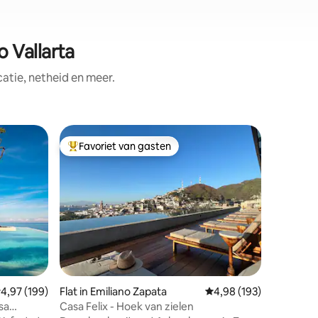
 Vallarta
tie, netheid en meer.
Villa in 
Favoriet van gasten
Favorie
Topfavoriet van gasten
Favorie
Stijlvolle
oceaan e
Villa Nel
uitzicht
uitzicht 
overdag a
stadslich
ongeëvenaard. De villa
tweede h
chef-kok
keuken e
emiddelde beoordeling van 4,97 op 5, 199 recensies
4,97 (199)
Flat in Emiliano Zapata
Gemiddelde beoordeling
4,98 (193)
voor de b
cocktails. Dit is het luxe beste
sa
Casa Felix - Hoek van zielen
ecensies