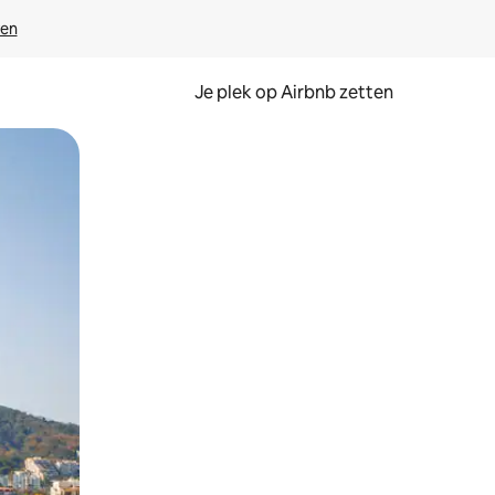
ven
Je plek op Airbnb zetten
en of swipen.