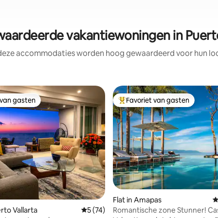
ardeerde vakantiewoningen in Puerto
 deze accommodaties worden hoog gewaardeerd voor hun loca
 van gasten
Favoriet van gasten
 van gasten
Topfavoriet van gasten
 van 4,97 op 5, 199 recensies
Flat in Amapas
G
Romantische zone Stunner! Ca
erto Vallarta
Gemiddelde beoordeling van 5 op 5, 74 r
5 (74)