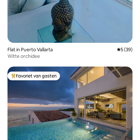
Flat in Puerto Vallarta
Gemiddelde
5 (39)
Witte orchidee
Favoriet van gasten
Topfavoriet van gasten