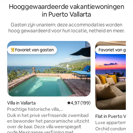
Hooggewaardeerde vakantiewoningen
in Puerto Vallarta
Gasten zijn unaniem: deze accommodaties worden
hoog gewaardeerd voor hun locatie, netheid en meer.
Favoriet van gasten
Favoriet van gas
Topfavoriet van gasten
Favoriet van gas
Villa in Vallarta
Gemiddelde beoordeling van 4,9
4,97 (199)
Prachtige historische villa,
privézwembad en 280° uitzicht
Duik in het privé verfrissende zwembad
Flat in Puerto Valla
en bewonder het panoramische uitzicht
Luxe appartement
over de baai. Deze villa weerspiegelt
Orchid 5 B aan het
Orchid condominiu
oude Mexicaanse verfijning met