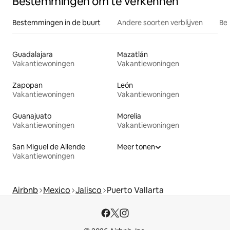
Bestemmingen om te verkennen
Bestemmingen in de buurt
Andere soorten verblijven
Bes
Guadalajara
Mazatlán
Vakantiewoningen
Vakantiewoningen
Zapopan
León
Vakantiewoningen
Vakantiewoningen
Guanajuato
Morelia
Vakantiewoningen
Vakantiewoningen
San Miguel de Allende
Meer tonen
Vakantiewoningen
Airbnb
Mexico
Jalisco
Puerto Vallarta