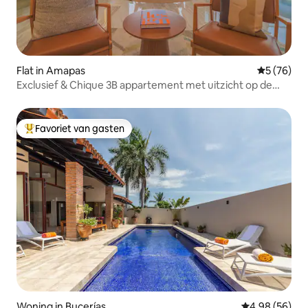
Flat in Amapas
Gemiddelde
5 (76)
Exclusief & Chique 3B appartement met uitzicht op de
oceaan!
Favoriet van gasten
Topfavoriet van gasten
Woning in Bucerías
Gemiddelde be
4,98 (56)