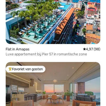
Flat in Amapas
Gemiddelde be
4,97 (98)
Luxe appartement bij Pier 57 in romantische zone
Favoriet van gasten
Topfavoriet van gasten