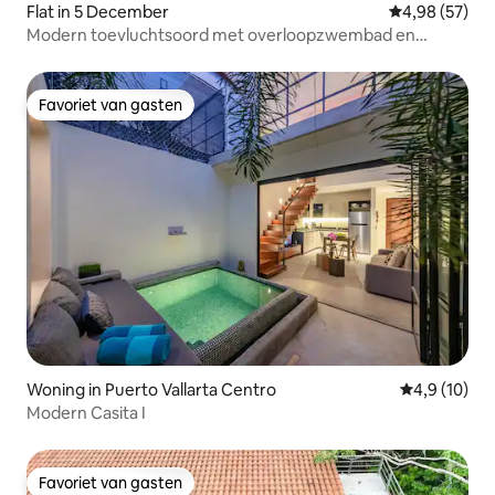
Flat in 5 December
Gemiddelde be
4,98 (57)
Modern toevluchtsoord met overloopzwembad en
privébad
Favoriet van gasten
Favoriet van gasten
Woning in Puerto Vallarta Centro
Gemiddelde b
4,9 (10)
Modern Casita I
Favoriet van gasten
Favoriet van gasten