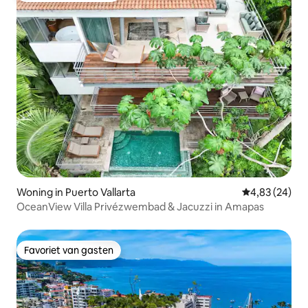
Woning in Puerto Vallarta
Gemiddelde be
4,83 (24)
OceanView Villa Privézwembad & Jacuzzi in Amapas
Favoriet van gasten
Favoriet van gasten