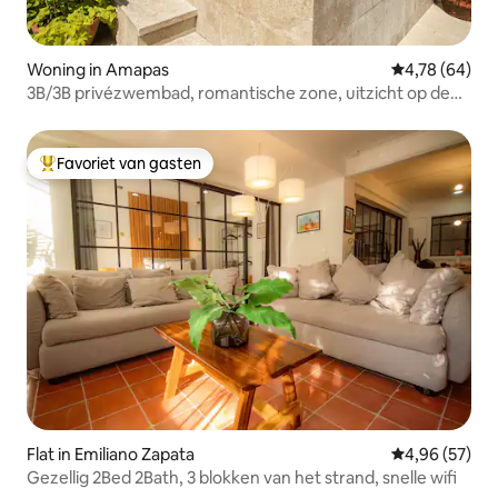
Woning in Amapas
Gemiddelde be
4,78 (64)
3B/3B privézwembad, romantische zone, uitzicht op de
baai
Favoriet van gasten
Topfavoriet van gasten
Flat in Emiliano Zapata
Gemiddelde be
4,96 (57)
Gezellig 2Bed 2Bath, 3 blokken van het strand, snelle wifi