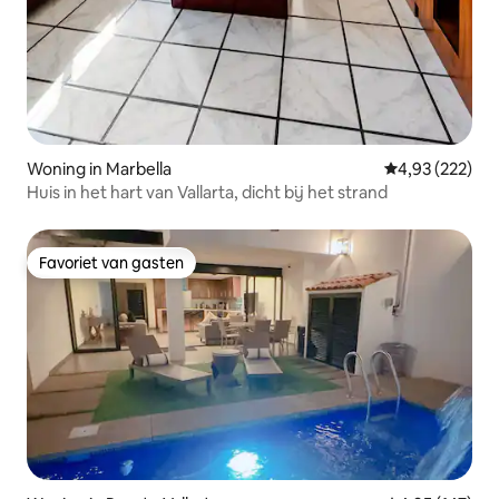
Woning in Marbella
Gemiddelde beo
4,93 (222)
Huis in het hart van Vallarta, dicht bij het strand
Favoriet van gasten
Favoriet van gasten