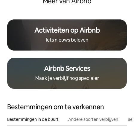
Meer van Airbnb
Activiteiten op Airbnb
Iets nieuws beleven
Airbnb Services
Maak je verblijf nog specialer
Bestemmingen om te verkennen
Bestemmingen in de buurt
Andere soorten verblijven
Bes