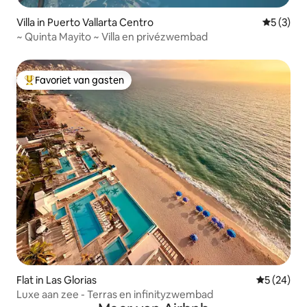
Villa in Puerto Vallarta Centro
Gemiddeld
5 (3)
~ Quinta Mayito ~ Villa en privézwembad
Favoriet van gasten
Topfavoriet van gasten
Flat in Las Glorias
Gemiddelde
5 (24)
Luxe aan zee - Terras en infinityzwembad