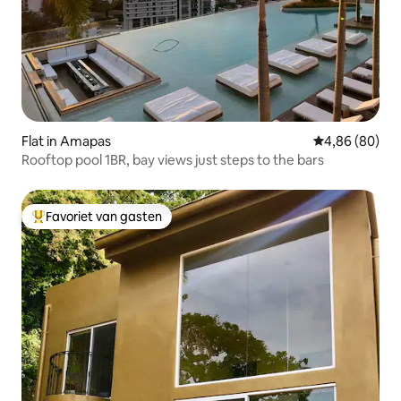
Flat in Amapas
Gemiddelde be
4,86 (80)
Rooftop pool 1BR, bay views just steps to the bars
Favoriet van gasten
Topfavoriet van gasten