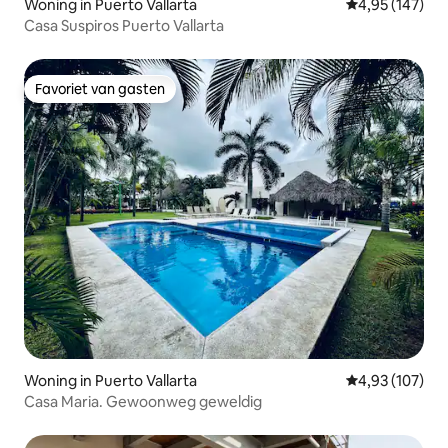
Woning in Puerto Vallarta
Gemiddelde beo
4,95 (147)
Casa Suspiros Puerto Vallarta
Favoriet van gasten
Favoriet van gasten
Woning in Puerto Vallarta
Gemiddelde beo
4,93 (107)
Casa Maria. Gewoonweg geweldig