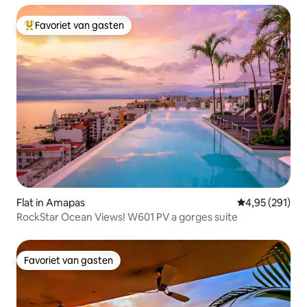
Favoriet van gasten
Topfavoriet van gasten
Flat in Amapas
Gemiddelde beo
4,95 (291)
RockStar Ocean Views! W601 PV a gorges suite
Favoriet van gasten
Favoriet van gasten