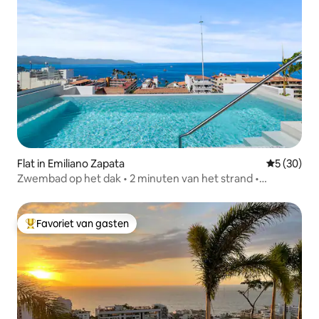
Flat in Emiliano Zapata
Gemiddelde
5 (30)
Zwembad op het dak • 2 minuten van het strand •
Romantische zone
Favoriet van gasten
Topfavoriet van gasten