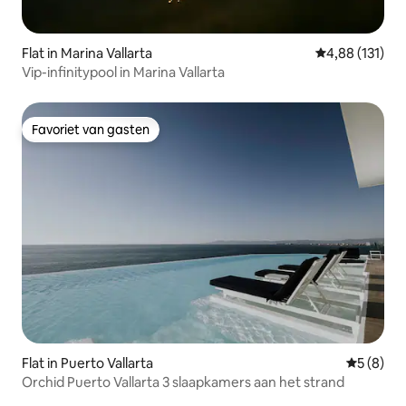
Flat in Marina Vallarta
Gemiddelde beo
4,88 (131)
Vip-infinitypool in Marina Vallarta
Favoriet van gasten
Favoriet van gasten
Flat in Puerto Vallarta
Gemiddeld
5 (8)
Orchid Puerto Vallarta 3 slaapkamers aan het strand