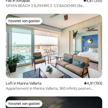
Flat in Amapas
Gemiddelde beo
4,87 (310)
SAYAN BEACH 3 SLPKMRS 3 -1/2 BADKMRS (8e
verdieping/hoek)
Favoriet van gasten
Favoriet van gasten
Loft in Marina Vallarta
Gemiddelde beo
4,91 (193)
Appartement in Marina Vallarta, 360 infinity pool en
fitnessruimte
Favoriet van gasten
Favoriet van gasten