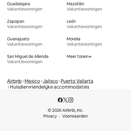
Guadalajara
Mazatlán
Vakantiewoningen
Vakantiewoningen
Zapopan
León
Vakantiewoningen
Vakantiewoningen
Guanajuato
Morelia
Vakantiewoningen
Vakantiewoningen
San Miguel de Allende
Meer tonen
Vakantiewoningen
Airbnb
Mexico
Jalisco
Puerto Vallarta
Huisdiervriendelijke accommodaties
© 2026 Airbnb, Inc.
Privacy
Voorwaarden