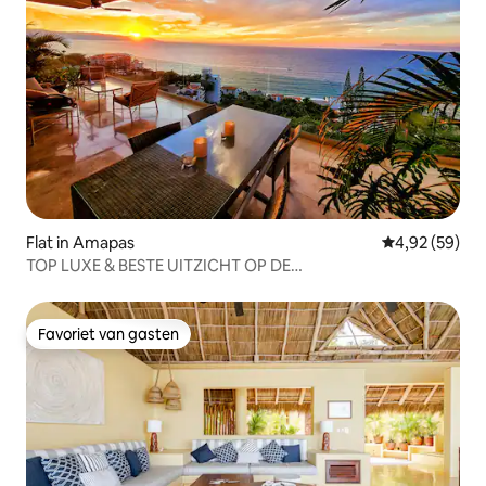
Flat in Amapas
Gemiddelde be
4,92 (59)
TOP LUXE & BESTE UITZICHT OP DE
OCEAAN/ZONSONDERGANG, EERSTEKLAS LOCATIE
Favoriet van gasten
Favoriet van gasten