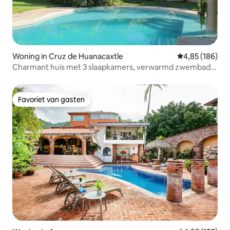
Woning in Cruz de Huanacaxtle
Gemiddelde beo
4,85 (186)
Charmant huis met 3 slaapkamers, verwarmd zwembad
en hot tub
Favoriet van gasten
Favoriet van gasten