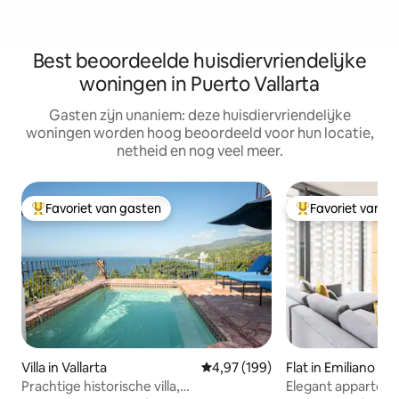
Best beoordeelde huisdiervriendelijke
woningen in Puerto Vallarta
Gasten zijn unaniem: deze huisdiervriendelijke
woningen worden hoog beoordeeld voor hun locatie,
netheid en nog veel meer.
Favoriet van gasten
Favoriet van g
Topfavoriet van gasten
Topfavoriet van 
Villa in Vallarta
Gemiddelde beoordeling van 4,9
4,97 (199)
Flat in Emiliano Za
Prachtige historische villa,
Elegant apparteme