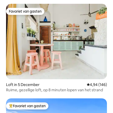
Favoriet van gasten
Favoriet van gasten
Loft in 5 December
Gemiddelde beo
4,94 (146)
Ruime, gezellige loft, op 8 minuten lopen van het strand
Favoriet van gasten
Topfavoriet van gasten