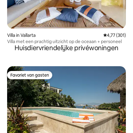
Villa in Vallarta
Gemiddelde beo
4,77 (301)
Villa met een prachtig uitzicht op de oceaan + personeel
Huisdiervriendelijke privéwoningen
Favoriet van gasten
Favoriet van gasten