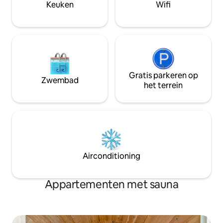
historische Old Port-district. (Hottub het
Keuken
Wifi
of de omgeving va
hele jaar geopend)!
Gratis parkeren op
Zwembad
het terrein
Airconditioning
Appartementen met sauna