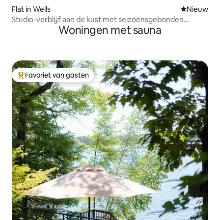
Flat in Wells
Nieuwe ac
Nieuw
Studio-verblijf aan de kust met seizoensgebonden
Woningen met sauna
toegang tot het zwembad
Favoriet van gasten
Topfavoriet van gasten