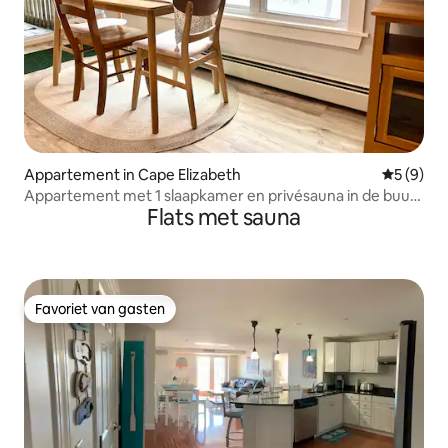
Appartement in Cape Elizabeth
Gemiddeld
5 (9)
Appartement met 1 slaapkamer en privésauna in de buurt
Flats met sauna
van het strand
Favoriet van gasten
Favoriet van gasten