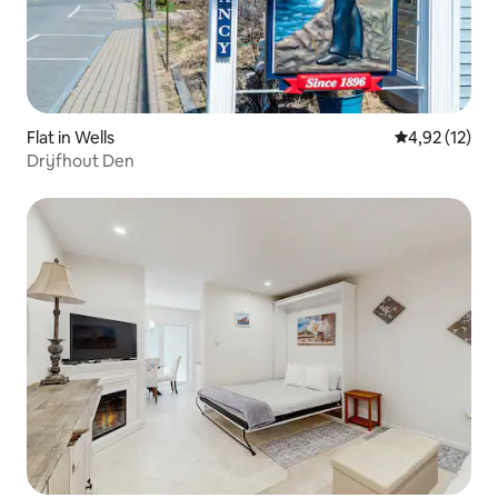
Flat in Wells
Gemiddelde be
4,92 (12)
Drijfhout Den