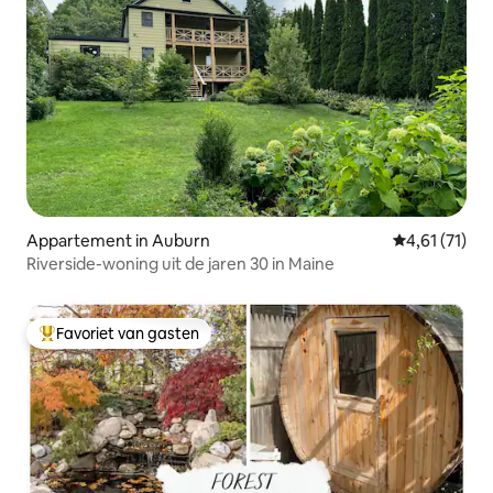
Appartement in Auburn
Gemiddelde b
4,61 (71)
Riverside-woning uit de jaren 30 in Maine
Favoriet van gasten
Topfavoriet van gasten