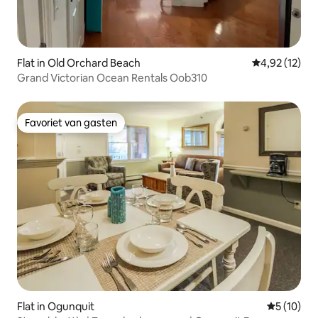
Flat in Old Orchard Beach
Gemiddelde be
4,92 (12)
Grand Victorian Ocean Rentals Oob310
Favoriet van gasten
Favoriet van gasten
Flat in Ogunquit
Gemiddelde
5 (10)