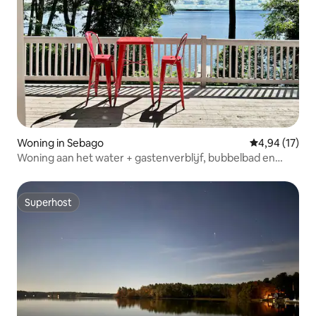
Woning in Sebago
Gemiddelde be
4,94 (17)
Woning aan het water + gastenverblijf, bubbelbad en
uitzicht!
Superhost
Superhost