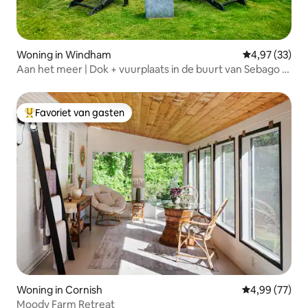
Woning in Windham
Gemiddelde be
4,97 (33)
Aan het meer | Dok + vuurplaats in de buurt van Sebago &
Portland
Favoriet van gasten
Topfavoriet van gasten
Woning in Cornish
Gemiddelde be
4,99 (77)
Moody Farm Retreat