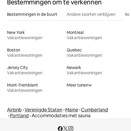
Bestemmingen om te verkennen
Bestemmingen in de buurt
Andere soorten verblijven
Bes
New York
Montreal
Vakantiewoningen
Vakantiewoningen
Boston
Quebec
Vakantiewoningen
Vakantiewoningen
Jersey City
Newark
Vakantiewoningen
Vakantiewoningen
Mont-Tremblant
Meer tonen
Vakantiewoningen
Airbnb
Verenigde Staten
Maine
Cumberland
Portland
Accommodaties met sauna