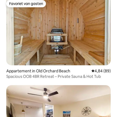
Favoriet van gasten
Favoriet van gasten
Appartement in Old Orchard Beach
Gemiddelde be
4,84 (89)
Spacious OOB 4BR Retreat – Private Sauna & Hot Tub