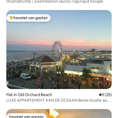
Strandshuttle | Zwembad en sauna | Ogunquit Escape
Favoriet van gasten
Topfavoriet van gasten
Flat in Old Orchard Beach
Gemiddelde
5 (25)
LUXE APPARTEMENT AAN DE OCEAAN Beste locatie aan
het strand
Favoriet van gasten