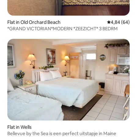
Flat in Old Orchard Beach
Gemiddelde be
4,84 (64)
*GRAND VICTORIAN*MODERN *ZEEZICHT* 3 BEDRM
Flat in Wells
Bellevue by the Sea is een perfect uitstapje in Maine