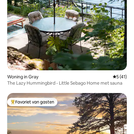
Woning in Gray
Gemiddeld
5 (41)
The Lazy Hummingbird - Little Sebago Home met sauna
Favoriet van gasten
Topfavoriet van gasten