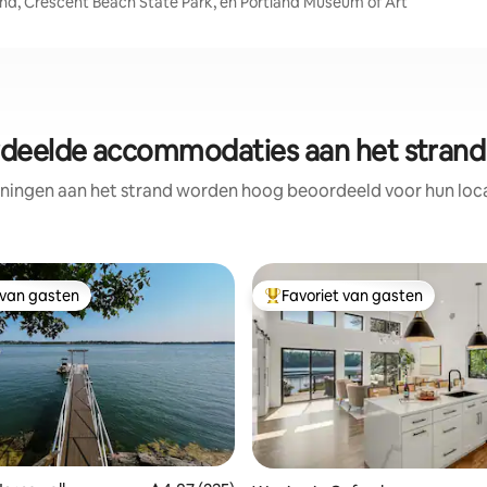
land, Crescent Beach State Park, en Portland Museum of Art
deelde accommodaties aan het strand 
ningen aan het strand worden hoog beoordeeld voor hun locat
 van gasten
Favoriet van gasten
 van gasten
Topfavoriet van gasten