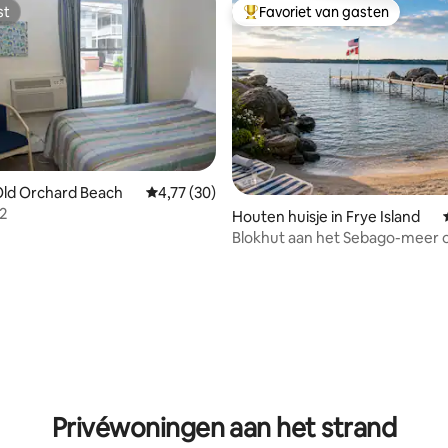
st
Favoriet van gasten
st
Topfavoriet van gasten
 Old Orchard Beach
Gemiddelde beoordeling van 4,77 op 5, 30 r
4,77 (30)
#2
Houten huisje in Frye Island
Blokhut aan het Sebago-meer 
Island
g van 4,84 op 5, 64 recensies
Privéwoningen aan het strand