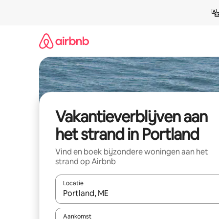
Ga
direct
naar
inhoud
Vakantieverblijven aan
het strand in Portland
Vind en boek bijzondere woningen aan het
strand op Airbnb
Locatie
Wanneer er resultaten beschikbaar zijn, maak je 
Aankomst