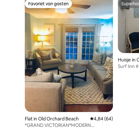
Favoriet van gasten
Superho
Favoriet van gasten
Superho
Huisje in
Surf Inn 
Flat in Old Orchard Beach
Gemiddelde beoordelin
4,84 (64)
*GRAND VICTORIAN*MODERN
*ZEEZICHT* 3 BEDRM