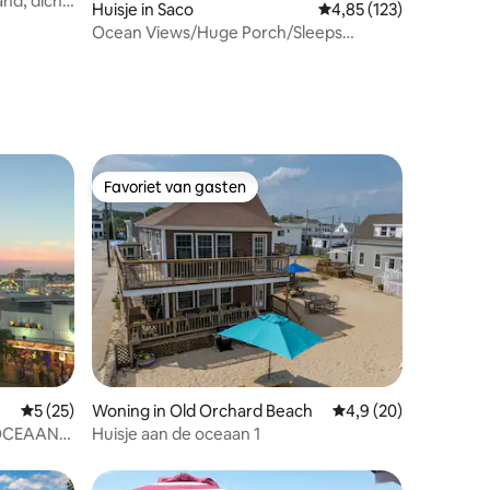
and, dicht
Huisje in Saco
Gemiddelde beoordelin
4,85 (123)
Ocean Views/Huge Porch/Sleeps
12/Walk to Beach
Favoriet van gasten
Favoriet van gasten
ecensies
Gemiddelde beoordeling van 5 op 5, 25 recensies
5 (25)
Woning in Old Orchard Beach
Gemiddelde beoordeli
4,9 (20)
OCEAAN
Huisje aan de oceaan 1