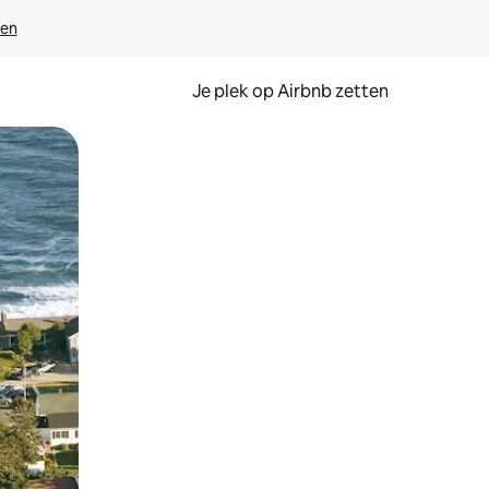
ven
Je plek op Airbnb zetten
en of swipen.