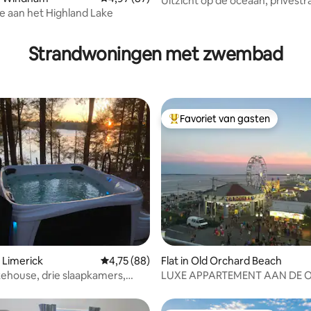
Uitzicht op de oceaan, privéstr
 aan het Highland Lake
bij Portland, ME
g van 4,92 op 5, 60 recensies
Strandwoningen met zwembad
Favoriet van gasten
Topfavoriet van gasten
g van 4,63 op 5, 19 recensies
 Limerick
Gemiddelde beoordeling van 4,75 op 5, 88 r
4,75 (88)
Flat in Old Orchard Beach
ehouse, drie slaapkamers,
LUXE APPARTEMENT AAN DE 
kamers, aan het water
Beste locatie aan het strand