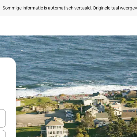
Sommige informatie is automatisch vertaald. 
Originele taal weerge
een keuze met je de pijltjestoetsen omhoog en omlaag, óf door te tikk