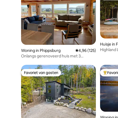
Huisje in
Highland 
Woning in Phippsburg
Gemiddelde beoordeling
4,96 (125)
Portland
Onlangs gerenoveerd huis met 3
slaapkamers en prachtig uitzicht op de
oceaan
Favoriet van gasten
Favor
Favoriet van gasten
Topfavor
Woning i