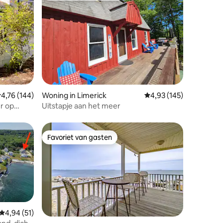
ecensies
emiddelde beoordeling van 4,76 op 5, 144 recensies
4,76 (144)
Woning in Limerick
Gemiddelde beoordeling
4,93 (145)
er op
Uitstapje aan het meer
Favoriet van gasten
Favoriet van gasten
Gemiddelde beoordeling van 4,94 op 5, 51 recensies
4,94 (51)
ecensies