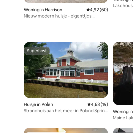
Lakehouse
Woning in Harrison
Gemiddelde beoordelin
4,92 (60)
Nieuw modern huisje - eigentijds
ontwerp ontmoet natuur
Superhost
Superhost
Huisje in Polen
Gemiddelde beoordelin
4,63 (19)
Strandhuis aan het meer in Poland Spring
Woning in
Resort
Maine Lak
twee bad