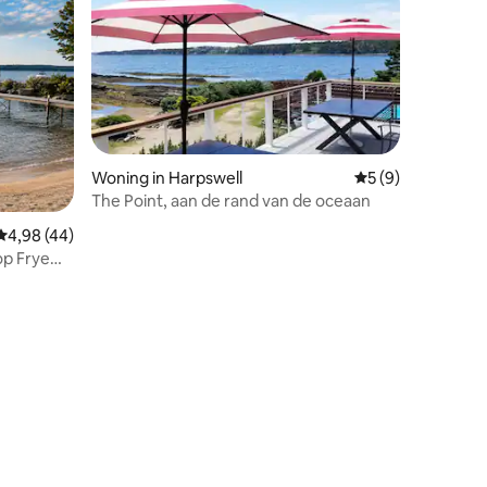
Woning in Harpswell
Gemiddelde beoord
5 (9)
The Point, aan de rand van de oceaan
ecensies
Gemiddelde beoordeling van 4,98 op 5, 44 recensies
4,98 (44)
op Frye