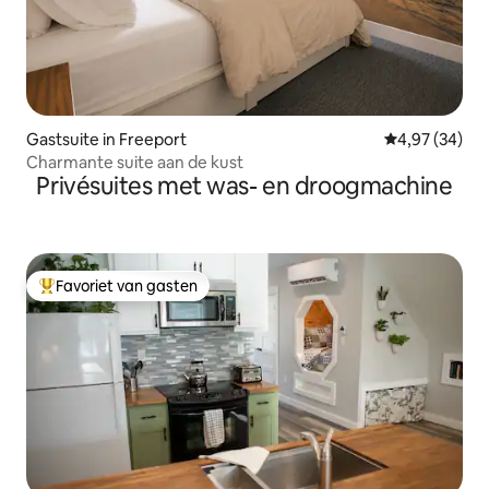
Gastsuite in Freeport
Gemiddelde be
4,97 (34)
Charmante suite aan de kust
Privésuites met was- en droogmachine
Favoriet van gasten
Topfavoriet van gasten