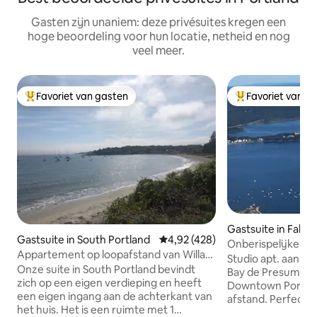
Gasten zijn unaniem: deze privésuites kregen een
hoge beoordeling voor hun locatie, netheid en nog
veel meer.
Favoriet van gasten
Favoriet van g
Topfavoriet van gasten
Topfavoriet van 
Gastsuite in Falm
Gastsuite in South Portland
Gemiddelde beoordeling van 4,9
4,92 (428)
Onberispelijke st
Appartement op loopafstand van Willard
Studio apt. aan h
Beach
Onze suite in South Portland bevindt
Bay de Presumpsc
zich op een eigen verdieping en heeft
Downtown Portlan
een eigen ingang aan de achterkant van
afstand. Perfect 
het huis. Het is een ruimte met 1
geniet van de zo