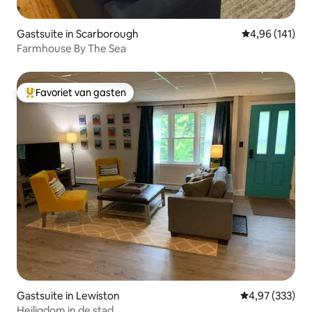
Gastsuite in Scarborough
Gemiddelde beo
4,96 (141)
Farmhouse By The Sea
Favoriet van gasten
Topfavoriet van gasten
Gastsuite in Lewiston
Gemiddelde beo
4,97 (333)
Heiligdom in de stad