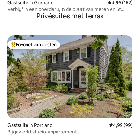
Gastsuite in Gorham
Gemiddelde beo
4,96 (162)
Verblijf in een boerderij, in de buurt van meren en St.
Privésuites met terras
Joe's College
Favoriet van gasten
Topfavoriet van gasten
Gastsuite in Portland
Gemiddelde be
4,99 (99)
Bijgewerkt studio-appartement