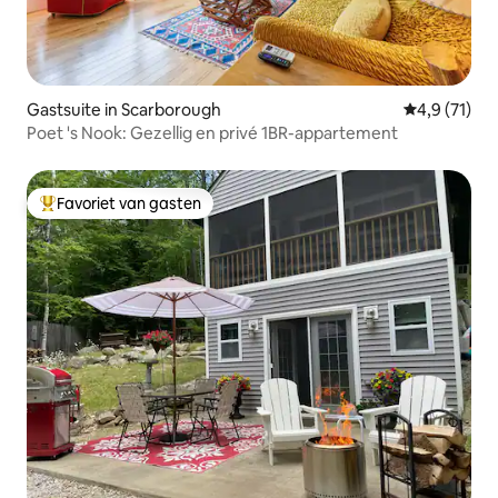
Gastsuite in Scarborough
Gemiddelde 
4,9 (71)
Poet 's Nook: Gezellig en privé 1BR-appartement
Favoriet van gasten
Topfavoriet van gasten