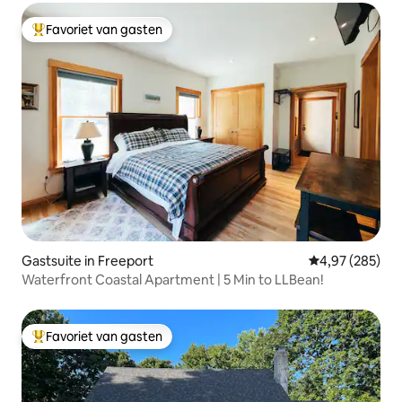
Favoriet van gasten
Topfavoriet van gasten
Gastsuite in Freeport
Gemiddelde beo
4,97 (285)
Waterfront Coastal Apartment | 5 Min to LLBean!
Favoriet van gasten
Topfavoriet van gasten