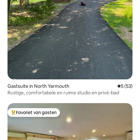
Gastsuite in North Yarmouth
Gemiddelde
5 (53)
Rustige, comfortabele en ruime studio en privé-bad
Favoriet van gasten
Topfavoriet van gasten