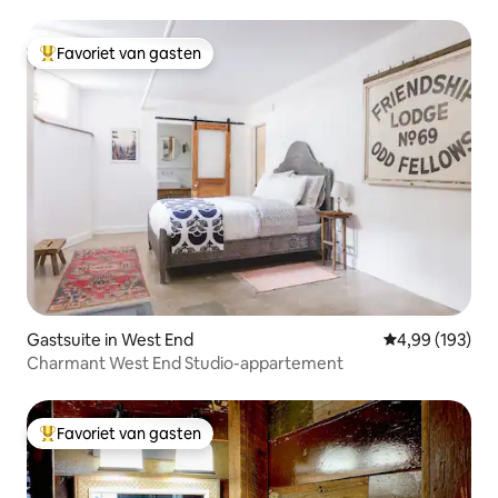
Favoriet van gasten
Topfavoriet van gasten
Gastsuite in West End
Gemiddelde beo
4,99 (193)
Charmant West End Studio-appartement
Favoriet van gasten
Topfavoriet van gasten