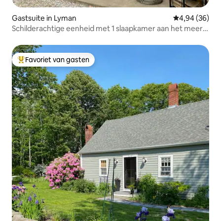
Gastsuite in Lyman
Gemiddelde be
4,94 (36)
Schilderachtige eenheid met 1 slaapkamer aan het meer
aan Bunganut Lake!
Favoriet van gasten
Topfavoriet van gasten