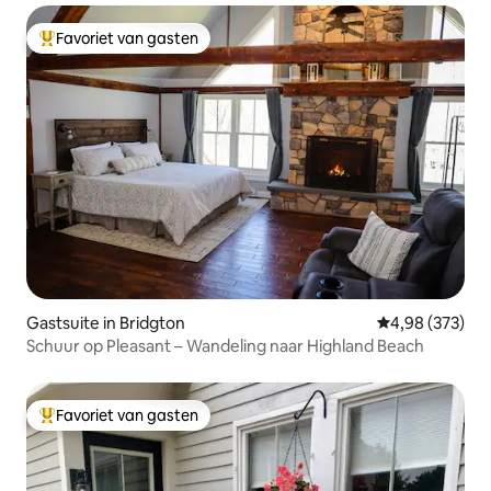
Favoriet van gasten
Topfavoriet van gasten
Gastsuite in Bridgton
Gemiddelde beo
4,98 (373)
Schuur op Pleasant – Wandeling naar Highland Beach
Favoriet van gasten
Topfavoriet van gasten