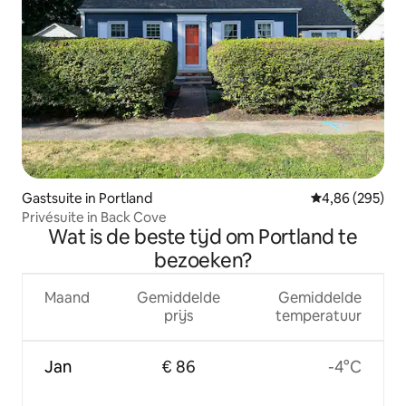
Gastsuite in Portland
Gemiddelde beo
4,86 (295)
Privésuite in Back Cove
Wat is de beste tijd om Portland te
bezoeken?
Maand
Gemiddelde
Gemiddelde
prijs
temperatuur
Jan
€ 86
-4°C