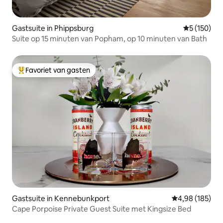
Gastsuite in Phippsburg
Gemiddelde 
5 (150)
Suite op 15 minuten van Popham, op 10 minuten van Bath
Favoriet van gasten
Topfavoriet van gasten
Gastsuite in Kennebunkport
Gemiddelde beo
4,98 (185)
Cape Porpoise Private Guest Suite met Kingsize Bed