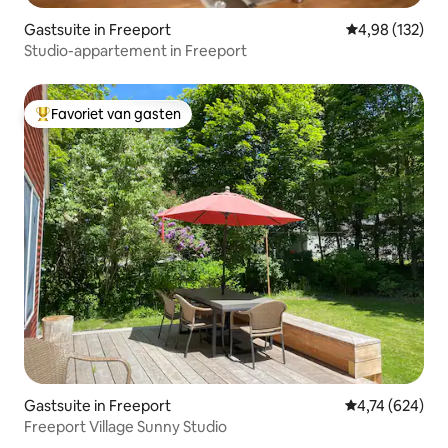
Gastsuite in Freeport
Gemiddelde beo
4,98 (132)
Studio-appartement in Freeport
Favoriet van gasten
Topfavoriet van gasten
Gastsuite in Freeport
Gemiddelde beo
4,74 (624)
Freeport Village Sunny Studio