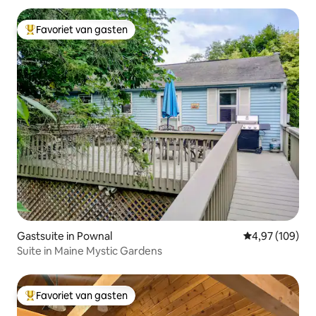
Favoriet van gasten
Topfavoriet van gasten
Gastsuite in Pownal
Gemiddelde beo
4,97 (109)
Suite in Maine Mystic Gardens
Favoriet van gasten
Topfavoriet van gasten