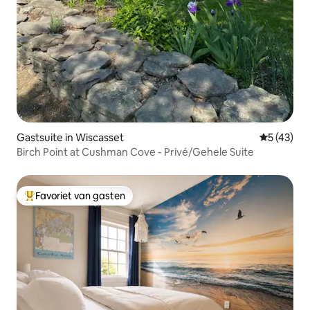
Gastsuite in Wiscasset
Gemiddelde
5 (43)
Birch Point at Cushman Cove - Privé/Gehele Suite
Favoriet van gasten
Topfavoriet van gasten