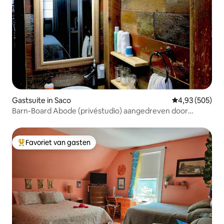
Gastsuite in Saco
Gemiddelde beo
4,93 (505)
Barn-Board Abode (privéstudio) aangedreven door
zonne-energie
Favoriet van gasten
Topfavoriet van gasten