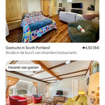
Gastsuite in South Portland
Gemiddelde be
4,92 (84)
Studio in de buurt van stranden/restaurants
Favoriet van gasten
Favoriet van gasten