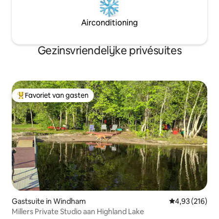
Airconditioning
Gezinsvriendelijke privésuites
Favoriet van gasten
Topfavoriet van gasten
Gastsuite in Windham
Gemiddelde beo
4,93 (216)
Millers Private Studio aan Highland Lake