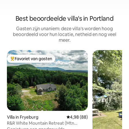
Best beoordeelde villa's in Portland
Gasten zijn unaniem: deze villa's worden hoog
beoordeeld voor hun locatie, netheid en nog veel
meer.
Favoriet van gasten
Topfavoriet van gasten
Villa in Fryeburg
Gemiddelde beoordeling van 4,
4,98 (88)
R&R White Mountain Retreat (Mtn
uitzicht!)