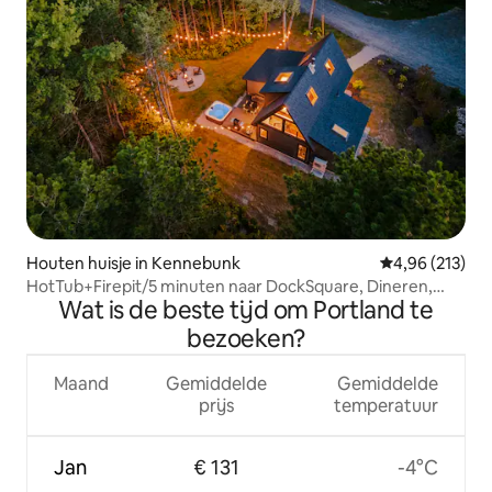
Houten huisje in Kennebunk
Gemiddelde beo
4,96 (213)
HotTub+Firepit/5 minuten naar DockSquare, Dineren,
Wat is de beste tijd om Portland te
Strand
bezoeken?
Maand
Gemiddelde
Gemiddelde
prijs
temperatuur
Jan
€ 131
-4°C