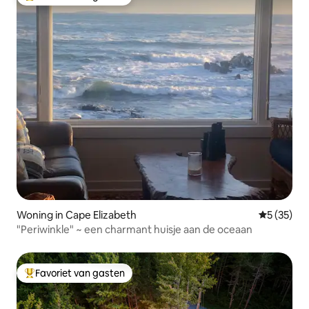
Topfavoriet van gasten
Woning in Cape Elizabeth
Gemiddelde
5 (35)
"Periwinkle" ~ een charmant huisje aan de oceaan
Favoriet van gasten
Topfavoriet van gasten