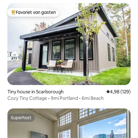
Favoriet van gasten
Topfavoriet van gasten
Tiny house in Scarborough
Gemiddelde beo
4,98 (129)
Cozy Tiny Cottage • 9mi Portland • 6mi Beach
Superhost
Superhost