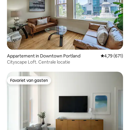
Appartement in Downtown Portland
Gemiddelde beo
4,79 (671)
Cityscape Loft. Centrale locatie
Favoriet van gasten
Favoriet van gasten