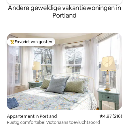
Andere geweldige vakantiewoningen in
Portland
Favoriet van gasten
Topfavoriet van gasten
Appartement in Portland
Gemiddelde beo
4,97 (216)
Rustig comfortabel Victoriaans toevluchtsoord