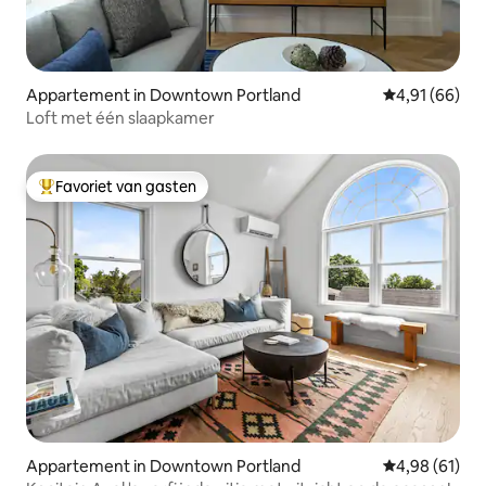
Appartement in Downtown Portland
Gemiddelde be
4,91 (66)
Loft met één slaapkamer
Favoriet van gasten
Topfavoriet van gasten
Appartement in Downtown Portland
Gemiddelde be
4,98 (61)