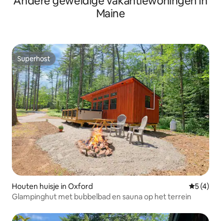
Andere geweldige vakantiewoningen in
Maine
Superhost
Superhost
Houten huisje in Oxford
Gemiddeld
5 (4)
Glampinghut met bubbelbad en sauna op het terrein