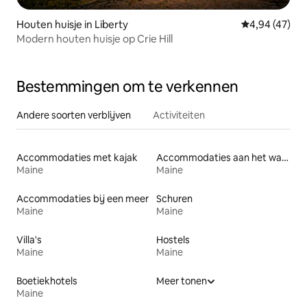
Houten huisje in Liberty
Gemiddelde be
4,94 (47)
Modern houten huisje op Crie Hill
Bestemmingen om te verkennen
Andere soorten verblijven
Activiteiten
Accommodaties met kajak
Accommodaties aan het water
Maine
Maine
Accommodaties bij een meer
Schuren
Maine
Maine
Villa's
Hostels
Maine
Maine
Boetiekhotels
Meer tonen
Maine