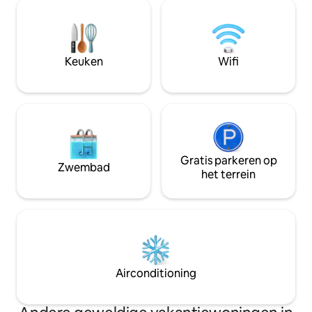
tussen hoge denn
uitzicht op de Penobscot River en
Scandinavische en
ontspan bij de vuurplaats aan de rand
Interieurs van hout
van de rivier. Slechts 10 minuten van het
en beton vormen e
centrum van Bangor, met gemakkelijke
expressief en du
Keuken
Wifi
toegang tot stedelijke voorzieningen,
toevluchtsoord. Op
Bar Harbor en Acadia Park.
maar een wereld a
@cozycottageinme
Gratis parkeren op
Zwembad
het terrein
Airconditioning