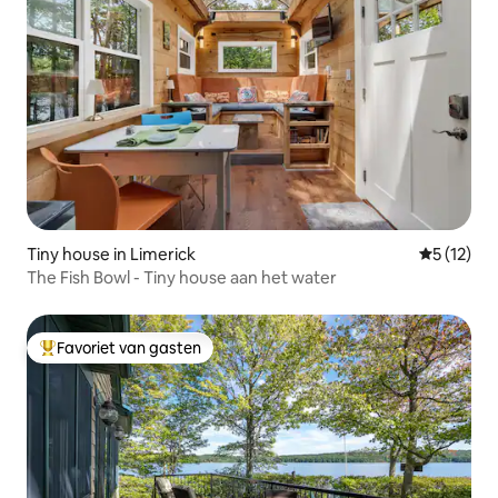
Tiny house in Limerick
Gemiddeld
5 (12)
The Fish Bowl - Tiny house aan het water
Favoriet van gasten
Topfavoriet van gasten