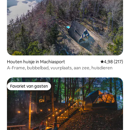
Houten huisje in Machiasport
Gemiddelde beo
4,98 (217)
A-Frame, bubbelbad, vuurplaats, aan zee, huisdieren
Favoriet van gasten
Favoriet van gasten