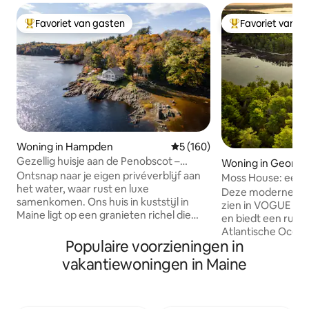
Favoriet van gasten
Favoriet van g
Topfavoriet van gasten
Topfavoriet van 
Woning in Hampden
Gemiddelde beoordeling van 
5 (160)
Gezellig huisje aan de Penobscot –
Woning in Georg
panoramische luxe!
Ontsnap naar je eigen privéverblijf aan
Moss House: een 
het water, waar rust en luxe
water in het bos
Deze moderne, ha
samenkomen. Ons huis in kuststijl in
zien in VOGUE en
Maine ligt op een granieten richel die
en biedt een rustig
twee keer per dag verdwijnt met het
Atlantische Oceaa
getij. Geniet van een zonovergoten
Populaire voorzieningen in
en een eigen aanl
interieur met kersenhouten vloeren,
voor een ochtendk
vakantiewoningen in Maine
een gastronomische keuken en een
laten van een kaja
eigen terras voor een kop koffie bij
zeehonden, zeevo
zonsopgang of een glas wijn in de
boten. Deze rustg
avond. Ontwaak met een prachtig