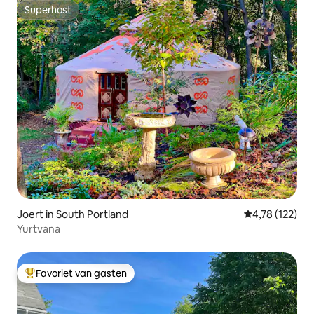
Superhost
Superhost
Joert in South Portland
Gemiddelde beo
4,78 (122)
Yurtvana
Favoriet van gasten
Topfavoriet van gasten