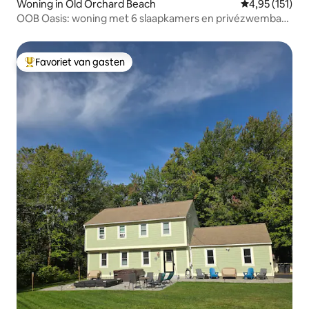
Woning in Old Orchard Beach
Gemiddelde be
4,95 (151)
OOB Oasis: woning met 6 slaapkamers en privézwembad
in de buurt van het strand
Favoriet van gasten
Topfavoriet van gasten