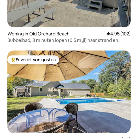
Woning in Old Orchard Beach
Gemiddelde beo
4,95 (102)
Bubbelbad, 8 minuten lopen (0,5 mijl) naar strand en
speelkamer!
Favoriet van gasten
Topfavoriet van gasten