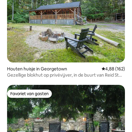
Houten huisje in Georgetown
Gemiddelde beo
4,88 (162)
Gezellige blokhut op privévijver, in de buurt van Reid St
Park!
Favoriet van gasten
Favoriet van gasten