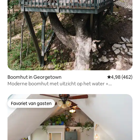
Boomhut in Georgetown
Gemiddelde beo
4,98 (462)
Moderne boomhut met uitzicht op het water +
cederhouten bubbelbad
Favoriet van gasten
Favoriet van gasten