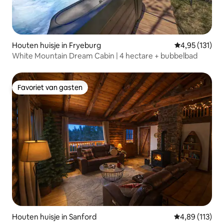
Houten huisje in Fryeburg
Gemiddelde be
4,95 (131)
White Mountain Dream Cabin | 4 hectare + bubbelbad
Favoriet van gasten
Favoriet van gasten
Houten huisje in Sanford
Gemiddelde beo
4,89 (113)