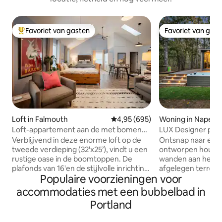
Favoriet van gasten
Favoriet van gas
Topfavoriet van gasten
Favoriet van gas
Loft in Falmouth
Gemiddelde beoordeling van 4,9
4,95 (695)
Woning in Napels
Loft-appartement aan de met bomen
LUX Designer priv
omzoomde straat in Falmouth
water - Afgezond
Verblijvend in deze enorme loft op de
Ontsnap naar een 
tweede verdieping (32'x25’), vindt u een
ontworpen houten
rustige oase in de boomtoppen. De
wanden aan het w
plafonds van 16'en de stijlvolle inrichting
afgelegen terrein
Populaire voorzieningen voor
bieden een toevluchtsoord na een
1 hectare langs de
drukke dag sightseeing. Wij bieden een
Naples, Maine. De r
accommodaties met een bubbelbad in
queensize bed en twee tweelingen. U
eromheen en biedt t
Portland
bent verrassend dicht bij de restaurants
eigen zandstrand,
en winkels van Portland, goed gelegen
directe toegang t