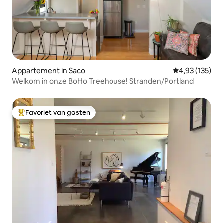
Appartement in Saco
Gemiddelde beo
4,93 (135)
Welkom in onze BoHo Treehouse! Stranden/Portland
Favoriet van gasten
Topfavoriet van gasten