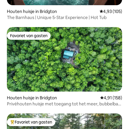
Houten huisje in Bridgton
Gemiddelde beo
4,93 (105)
The Barnhaus | Unique 5-Star Experience | Hot Tub
Favoriet van gasten
Favoriet van gasten
Houten huisje in Bridgton
Gemiddelde beo
4,91 (158)
Privéhouten huisje met toegang tot het meer, bubbelbad
en vuurplaats!
Favoriet van gasten
Topfavoriet van gasten