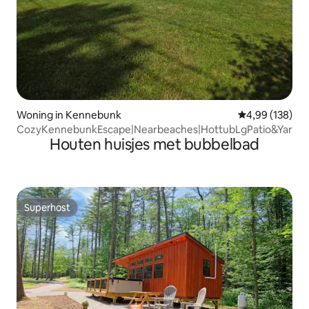
Woning in Kennebunk
Gemiddelde beo
4,99 (138)
CozyKennebunkEscape|Nearbeaches|HottubLgPatio&Yard
Houten huisjes met bubbelbad
Superhost
Superhost