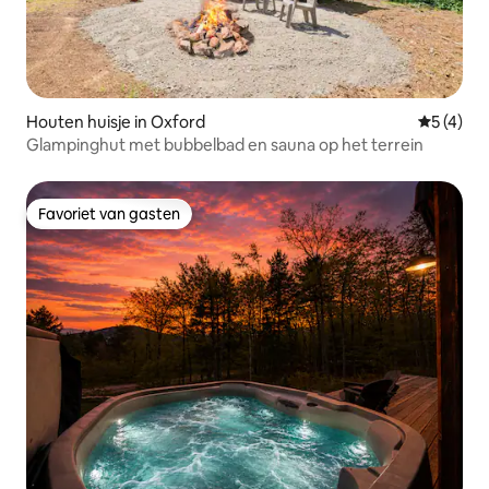
Houten huisje in Oxford
Gemiddeld
5 (4)
Glampinghut met bubbelbad en sauna op het terrein
Favoriet van gasten
Favoriet van gasten