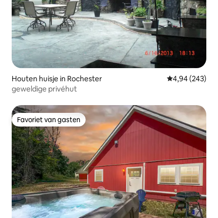
Houten huisje in Rochester
Gemiddelde beo
4,94 (243)
geweldige privéhut
Favoriet van gasten
Favoriet van gasten