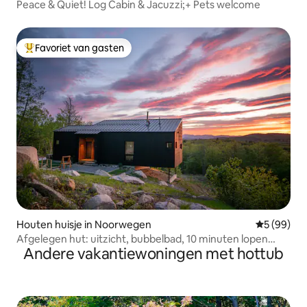
Peace & Quiet! Log Cabin & Jacuzzi;+ Pets welcome
Favoriet van gasten
Topfavoriet van gasten
Houten huisje in Noorwegen
Gemiddelde
5 (99)
Afgelegen hut: uitzicht, bubbelbad, 10 minuten lopen
Andere vakantiewoningen met hottub
naar het meer