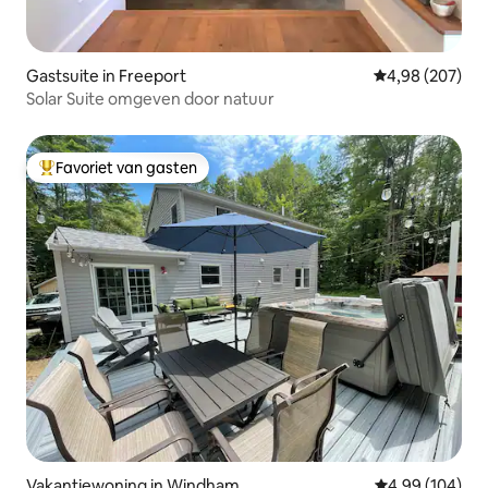
Gastsuite in Freeport
Gemiddelde beo
4,98 (207)
Solar Suite omgeven door natuur
Favoriet van gasten
Topfavoriet van gasten
Vakantiewoning in Windham
Gemiddelde beo
4,99 (104)