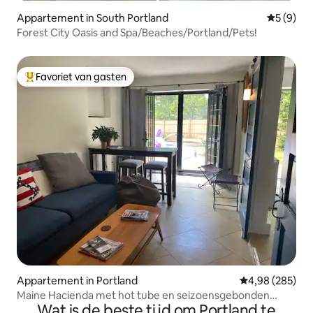
Appartement in South Portland
Gemiddeld
5 (9)
Forest City Oasis and Spa/Beaches/Portland/Pets!
Favoriet van gasten
Topfavoriet van gasten
Appartement in Portland
Gemiddelde beo
4,98 (285)
Maine Hacienda met hot tube en seizoensgebonden
Wat is de beste tijd om Portland te
zwembad