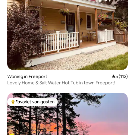
Woning in Freeport
Gemiddelde
5 (112)
Lovely Home & Salt Water Hot Tub in town Freeport!
Favoriet van gasten
Topfavoriet van gasten