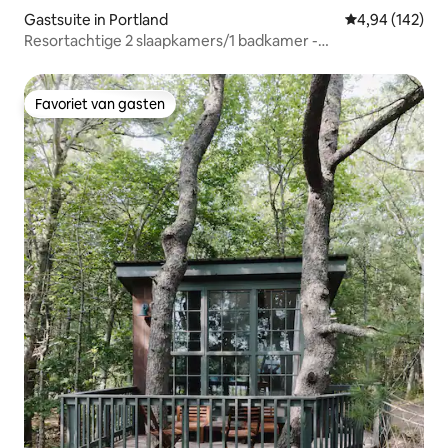
Gastsuite in Portland
Gemiddelde beo
4,94 (142)
Resortachtige 2 slaapkamers/1 badkamer -
seizoensgebonden zwembad/bubbelbad
Favoriet van gasten
Favoriet van gasten