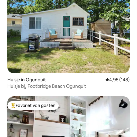
Huisje in Ogunquit
Gemiddelde beo
4,95 (148)
Huisje bij Footbridge Beach Ogunquit
Favoriet van gasten
Topfavoriet van gasten