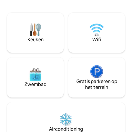
directe toegang tot Sebago Lake en een
gloednieuwe, voll
staatspark op enkele minuten afstand.
keuken, allemaal 
Ontspan het hele jaar door in de hot tub,
high-end meubels
onder de buitendouche, in de
gemaakte ingebo
hangmatten of bij de doorzichtige open
compleet met een
haard. Luxe badkamer met
haard, kast en 50-in
vloerverwarming en een enorme
slaapkamer heeft 
Keuken
Wifi
inloopdouche met panoramavenster.
bed met luxe bed
Airco, huisdieren welkom. Perfecte,
verduisterende go
rustige retraite – kom op adem!
smart-tv.
Gratis parkeren op
Zwembad
het terrein
Airconditioning