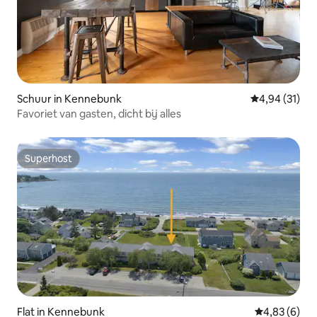
Schuur in Kennebunk
Gemiddelde be
4,94 (31)
Favoriet van gasten, dicht bij alles
Superhost
Superhost
Flat in Kennebunk
Gemiddelde b
4,83 (6)