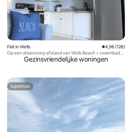
Flat in Wells
Gemiddelde beo
4,96 (126)
Op een steenworp afstand van Wells Beach + zwembad |
Gezinsvriendelijke woningen
Rustplaats aan de kust
Superhost
Superhost