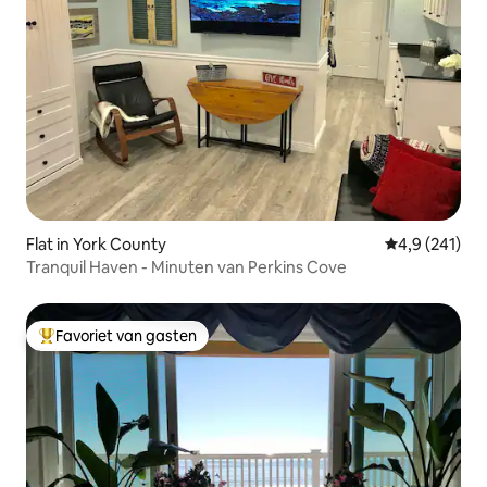
Flat in York County
Gemiddelde be
4,9 (241)
Tranquil Haven - Minuten van Perkins Cove
Favoriet van gasten
Topfavoriet van gasten