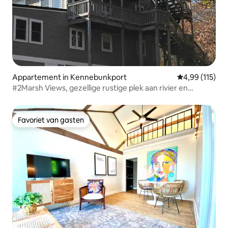
Appartement in Kennebunkport
Gemiddelde beo
4,99 (115)
#2Marsh Views, gezellige rustige plek aan rivier en
reservaat
Favoriet van gasten
Favoriet van gasten