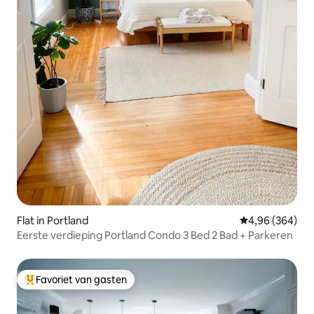
Flat in Portland
Gemiddelde beo
4,96 (364)
Eerste verdieping Portland Condo 3 Bed 2 Bad + Parkeren
Favoriet van gasten
Topfavoriet van gasten