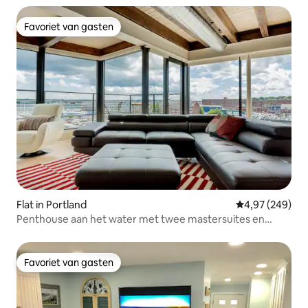
Favoriet van gasten
Favoriet van gasten
Flat in Portland
Gemiddelde beo
4,97 (249)
Penthouse aan het water met twee mastersuites en
dakterras
Favoriet van gasten
Favoriet van gasten