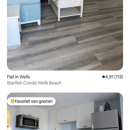
Flat in Wells
Gemiddelde be
4,91 (113)
Starfish Condo Wells Beach
Favoriet van gasten
Topfavoriet van gasten