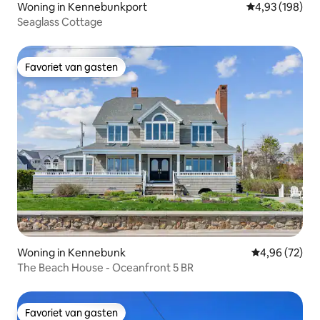
Woning in Kennebunkport
Gemiddelde beo
4,93 (198)
Seaglass Cottage
Favoriet van gasten
Favoriet van gasten
Woning in Kennebunk
Gemiddelde be
4,96 (72)
The Beach House - Oceanfront 5 BR
Favoriet van gasten
Favoriet van gasten