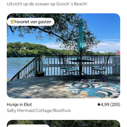
Uitzicht op de oceaan op Gooch 's Beach!
Favoriet van gasten
Topfavoriet van gasten
Huisje in Eliot
Gemiddelde beo
4,99 (205)
Salty Mermaid Cottage/Boothuis