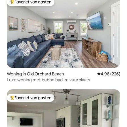
Favoriet van gasten
Topfavoriet van gasten
Woning in Old Orchard Beach
Gemiddelde beo
4,96 (226)
Luxe woning met bubbelbad en vuurplaats
Favoriet van gasten
Topfavoriet van gasten