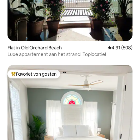
Flat in Old Orchard Beach
Gemiddelde beo
4,91 (508)
Luxe appartement aan het strand! Toplocatie!
Favoriet van gasten
Topfavoriet van gasten