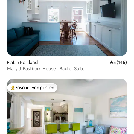
Flat in Portland
Gemiddelde 
5 (146)
Mary J. Eastburn House--Baxter Suite
Favoriet van gasten
Topfavoriet van gasten