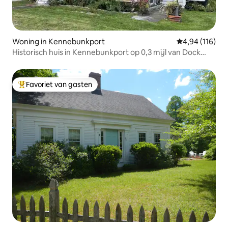
Woning in Kennebunkport
Gemiddelde beo
4,94 (116)
Historisch huis in Kennebunkport op 0,3 mijl van Dock
Square
Favoriet van gasten
Topfavoriet van gasten