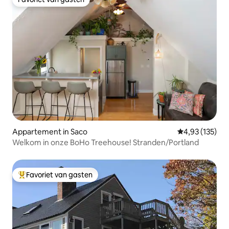
Favoriet van gasten
Appartement in Saco
Gemiddelde beo
4,93 (135)
Welkom in onze BoHo Treehouse! Stranden/Portland
Favoriet van gasten
Topfavoriet van gasten