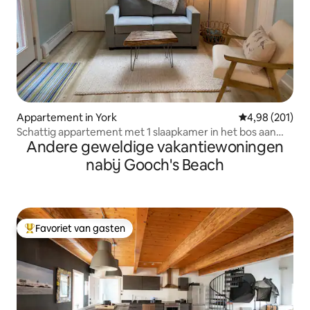
Appartement in York
Gemiddelde beo
4,98 (201)
Schattig appartement met 1 slaapkamer in het bos aan
Andere geweldige vakantiewoningen
zee
nabij Gooch's Beach
Favoriet van gasten
Topfavoriet van gasten