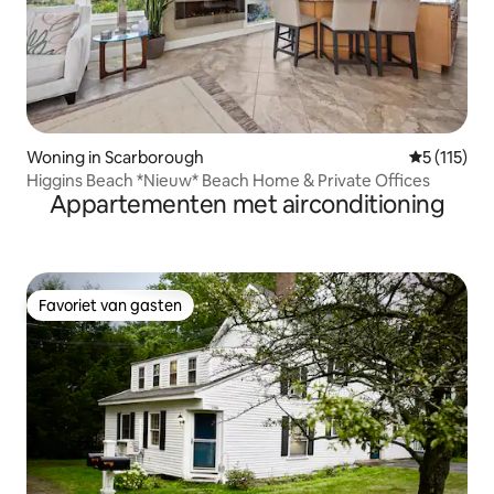
Woning in Scarborough
Gemiddelde
5 (115)
Higgins Beach *Nieuw* Beach Home & Private Offices
Appartementen met airconditioning
Favoriet van gasten
Favoriet van gasten