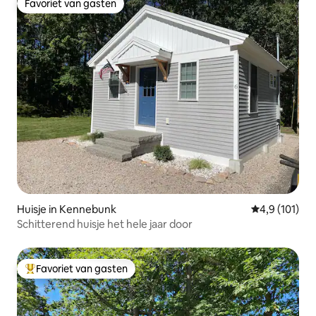
Favoriet van gasten
Favoriet van gasten
Huisje in Kennebunk
Gemiddelde b
4,9 (101)
Schitterend huisje het hele jaar door
Favoriet van gasten
Topfavoriet van gasten