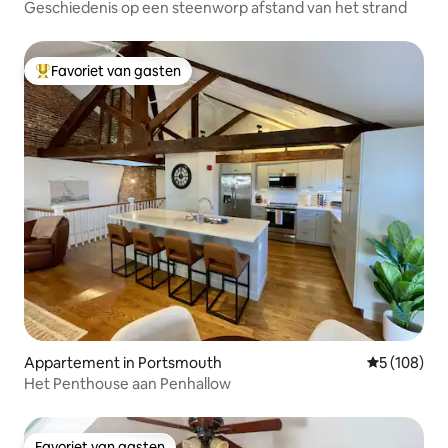
Geschiedenis op een steenworp afstand van het strand
Favoriet van gasten
Topfavoriet van gasten
Appartement in Portsmouth
Gemiddelde 
5 (108)
Het Penthouse aan Penhallow
Favoriet van gasten