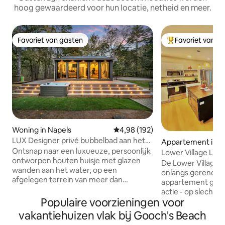
hoog gewaardeerd voor hun locatie, netheid en meer.
Favoriet van gasten
Favoriet van g
Favoriet van gasten
Topfavoriet van 
Woning in Napels
Gemiddelde beoordeling van 4,9
4,98 (192)
LUX Designer privé bubbelbad aan het
Appartement in 
water - Afgezonderd
Ontsnap naar een luxueuze, persoonlijk
Lower Village Loft
ontworpen houten huisje met glazen
Dock Square
De Lower Village L
wanden aan het water, op een
onlangs gerenovee
afgelegen terrein van meer dan
appartement geleg
1 hectare langs de Crooked River in
actie - op slechts
Naples, Maine. De rivier slingert
Populaire voorzieningen voor
van Dock Square 
eromheen en biedt totale privacy, jullie
Kennebunkport) en
vakantiehuizen vlak bij Gooch's Beach
eigen zandstrand, een steiger met
strand! Deze unit 