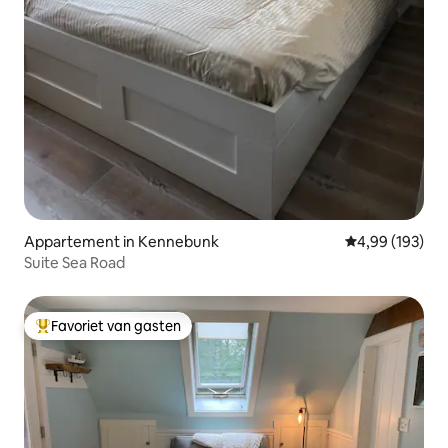
Appartement in Kennebunk
Gemiddelde beo
4,99 (193)
Suite Sea Road
Favoriet van gasten
Topfavoriet van gasten