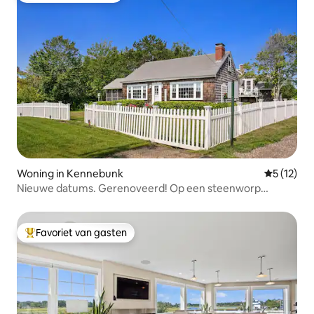
Woning in Kennebunk
Gemiddeld
5 (12)
Nieuwe datums. Gerenoveerd! Op een steenworp
afstand van Gooch Beach!
Favoriet van gasten
Topfavoriet van gasten