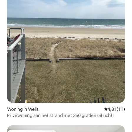
Woning in Wells
Gemiddelde be
4,81 (111)
Privéwoning aan het strand met 360 graden uitzicht!