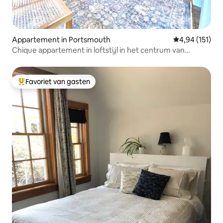
Appartement in Portsmouth
Gemiddelde beo
4,94 (151)
Chique appartement in loftstijl in het centrum van
Portsmouth
Favoriet van gasten
Topfavoriet van gasten