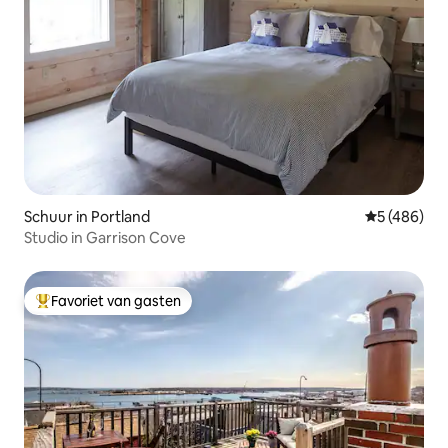
Schuur in Portland
Gemiddelde 
5 (486)
Studio in Garrison Cove
Favoriet van gasten
Topfavoriet van gasten