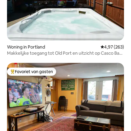
Woning in Portland
Gemiddelde beo
4,97 (263)
Makkelijke toegang tot Old Port en uitzicht op Casco Bay,
Craftsman
Favoriet van gasten
Topfavoriet van gasten