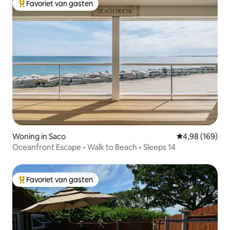
Favoriet van gasten
Topfavoriet van gasten
Woning in Saco
Gemiddelde beo
4,98 (169)
Oceanfront Escape • Walk to Beach • Sleeps 14
Favoriet van gasten
Topfavoriet van gasten