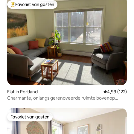
Favoriet van gasten
Topfavoriet van gasten
Flat in Portland
Gemiddelde beo
4,99 (122)
Charmante, onlangs gerenoveerde ruimte bovenop
Munjoy Hill.
Favoriet van gasten
Favoriet van gasten