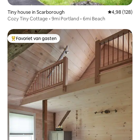
Tiny house in Scarborough
Gemiddelde beo
4,98 (128)
Cozy Tiny Cottage • 9mi Portland • 6mi Beach
Favoriet van gasten
Topfavoriet van gasten