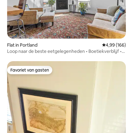
Flat in Portland
Gemiddelde beo
4,99 (166)
Loop naar de beste eetgelegenheden • Boetiekverblijf •
Parkeren
Favoriet van gasten
Favoriet van gasten