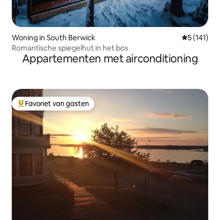
Woning in South Berwick
Gemiddelde
5 (141)
Romantische spiegelhut in het bos
Appartementen met airconditioning
Favoriet van gasten
Topfavoriet van gasten