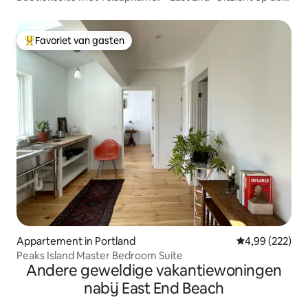
baai
Favoriet van gasten
Topfavoriet van gasten
Appartement in Portland
Gemiddelde beo
4,99 (222)
Peaks Island Master Bedroom Suite
Andere geweldige vakantiewoningen
nabij East End Beach