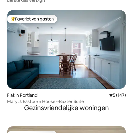
Eersteklas verblijf!
Favoriet van gasten
Topfavoriet van gasten
Flat in Portland
Gemiddelde 
5 (147)
Mary J. Eastburn House--Baxter Suite
Gezinsvriendelijke woningen