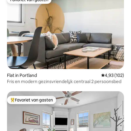
Favoriet van gasten
Flat in Portland
Gemiddelde beo
4,93 (102)
Fris en modern gezinsvriendelijk centraal 2 persoonsbed
Favoriet van gasten
Topfavoriet van gasten