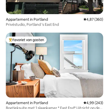
Appartement in Portland
Gemiddelde beo
4,87 (360)
Privéstudio, Portland 's East End
Favoriet van gasten
Topfavoriet van gasten
Appartement in Portland
Gemiddelde beo
4,99 (243)
Boetieksuite met 1 slaapkamer * East End* Uitzicht op de