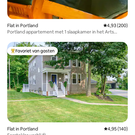
Flat in Portland
Gemiddelde beo
4,93 (200)
Portland appartement met 1 slaapkamer in het Arts
District.
Favoriet van gasten
Topfavoriet van gasten
Flat in Portland
Gemiddelde beo
4,95 (140)