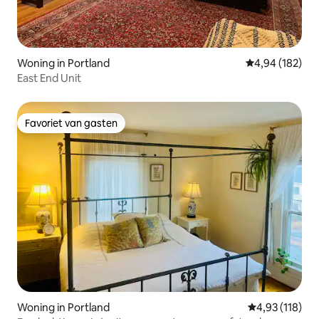
Woning in Portland
Gemiddelde beo
4,94 (182)
East End Unit
Favoriet van gasten
Favoriet van gasten
Woning in Portland
Gemiddelde beo
4,93 (118)