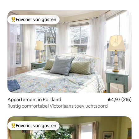
Favoriet van gasten
Topfavoriet van gasten
Appartement in Portland
Gemiddelde beo
4,97 (216)
Rustig comfortabel Victoriaans toevluchtsoord
Favoriet van gasten
Topfavoriet van gasten