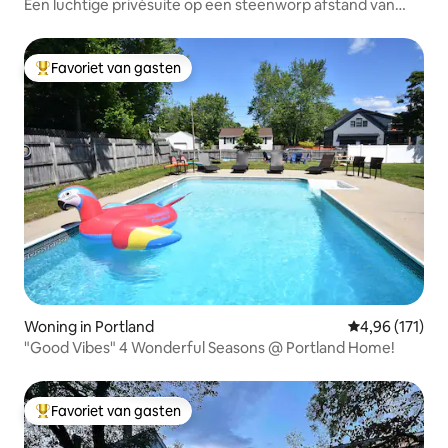
Een luchtige privésuite op een steenworp afstand van
Washington Ave
Favoriet van gasten
Topfavoriet van gasten
Woning in Portland
Gemiddelde beo
4,96 (171)
"Good Vibes" 4 Wonderful Seasons @ Portland Home!
Favoriet van gasten
Topfavoriet van gasten