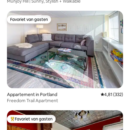
Munjoy Hill | Sunny, Stylish + Walkable
Favoriet van gasten
Favoriet van gasten
Appartement in Portland
Gemiddelde beo
4,81 (332)
Freedom Trail Apartment
Favoriet van gasten
Topfavoriet van gasten