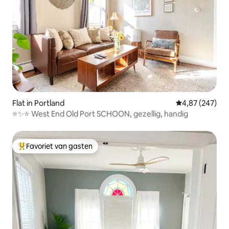
Flat in Portland
Gemiddelde beo
4,87 (247)
⭐️✨⭐️ West End Old Port SCHOON, gezellig, handig
Favoriet van gasten
Topfavoriet van gasten