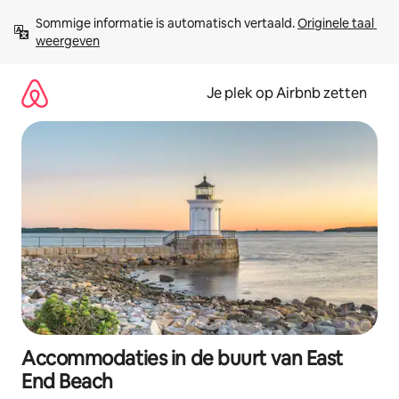
Ga
Sommige informatie is automatisch vertaald. 
Originele taal 
direct
weergeven
naar
inhoud
Je plek op Airbnb zetten
Accommodaties in de buurt van East
End Beach