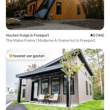
Houten huisje in Freeport
Gemiddelde 
5 (144)
The Maine Frame | Moderne A-frame hut in Freeport
Favoriet van gasten
Topfavoriet van gasten