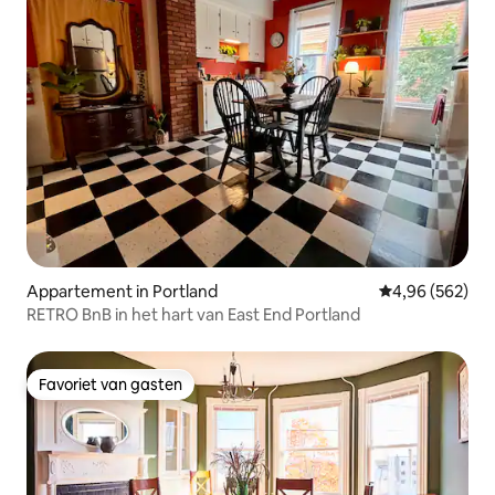
Appartement in Portland
Gemiddelde beo
4,96 (562)
RETRO BnB in het hart van East End Portland
Favoriet van gasten
Favoriet van gasten