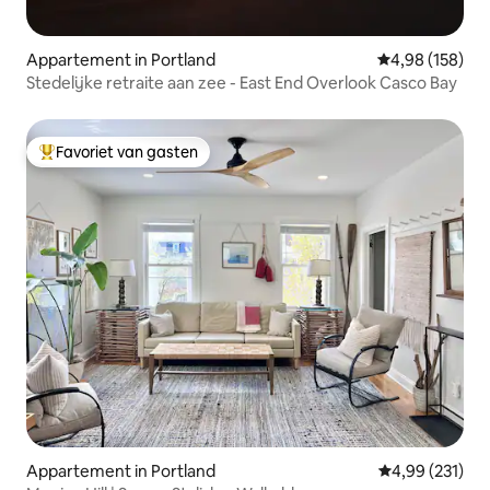
Appartement in Portland
Gemiddelde beo
4,98 (158)
Stedelijke retraite aan zee - East End Overlook Casco Bay
Favoriet van gasten
Topfavoriet van gasten
Appartement in Portland
Gemiddelde beo
4,99 (231)