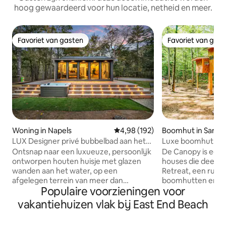
hoog gewaardeerd voor hun locatie, netheid en meer.
Favoriet van gasten
Favoriet van gas
Favoriet van gasten
Favoriet van gas
Woning in Napels
Gemiddelde beoordeling van 4,9
4,98 (192)
Boomhut in Sanfo
LUX Designer privé bubbelbad aan het
Luxe boomhut voor
water - Afgezonderd
eigen bubbelbad
Ontsnap naar een luxueuze, persoonlijk
De Canopy is een v
ontworpen houten huisje met glazen
houses die deel ui
wanden aan het water, op een
Retreat, een rusti
afgelegen terrein van meer dan
boomhutten en 2 h
Populaire voorzieningen voor
1 hectare langs de Crooked River in
met een eigen bu
Naples, Maine. De rivier slingert
aanlegsteiger. Om 
vakantiehuizen vlak bij East End Beach
eromheen en biedt totale privacy, jullie
te zien, klik je op 
eigen zandstrand, een steiger met
linkerkant van 'Hos