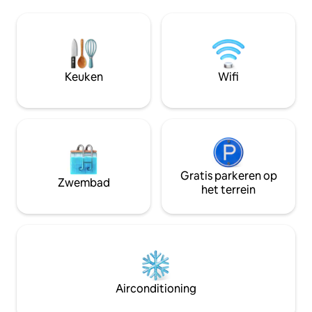
directe toegang tot Sebago Lake en een
vervolgens op 'Meer
staatspark op enkele minuten afstand.
bos van 15 hectare
Ontspan het hele jaar door in de hot tub,
biedt onze gasten
onder de buitendouche, in de
aanvoelt als een r
hangmatten of bij de doorzichtige open
het noorden van M
haard. Luxe badkamer met
huis en alle bezi
Keuken
Wifi
vloerverwarming en een enorme
het zuiden van Mai
inloopdouche met panoramavenster.
Airco, huisdieren welkom. Perfecte,
rustige retraite – kom op adem!
Gratis parkeren op
Zwembad
het terrein
Airconditioning