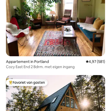
Appartement in Portland
Gemiddelde beo
4,97 (581)
Cozy East End 2 Bdrm. met eigen ingang
Favoriet van gasten
Topfavoriet van gasten