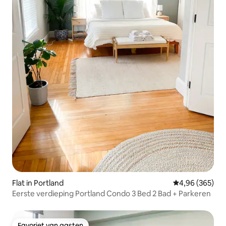
Flat in Portland
Gemiddelde beo
4,96 (365)
Eerste verdieping Portland Condo 3 Bed 2 Bad + Parkeren
Favoriet van gasten