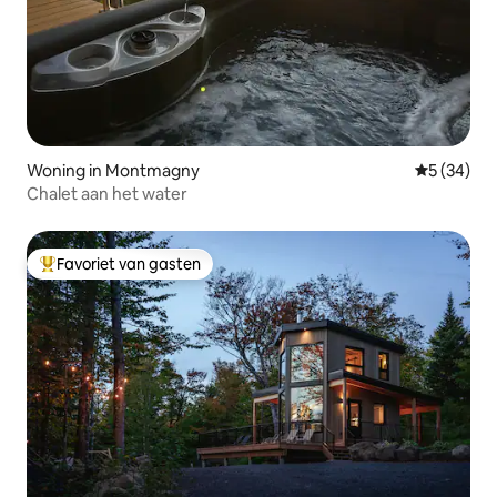
Woning in Montmagny
Gemiddelde
5 (34)
Chalet aan het water
Favoriet van gasten
Topfavoriet van gasten