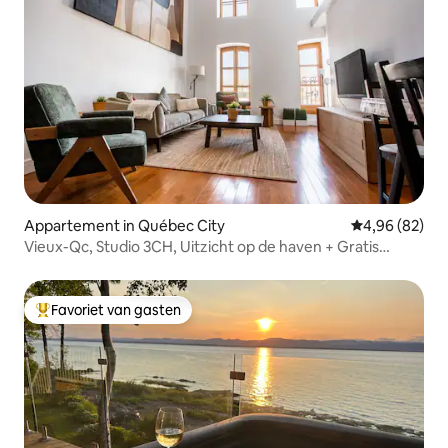
Appartement in Québec City
Gemiddelde be
4,96 (82)
Vieux-Qc, Studio 3CH, Uitzicht op de haven + Gratis
parkeren
Favoriet van gasten
Topfavoriet van gasten