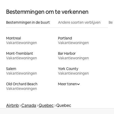
Bestemmingen om te verkennen
Bestemmingen in de buurt
Andere soorten verblijven
Bes
Montreal
Portland
Vakantiewoningen
Vakantiewoningen
Mont-Tremblant
Bar Harbor
Vakantiewoningen
Vakantiewoningen
Salem
York County
Vakantiewoningen
Vakantiewoningen
Old Orchard Beach
Meer tonen
Vakantiewoningen
Airbnb
Canada
Quebec
Quebec