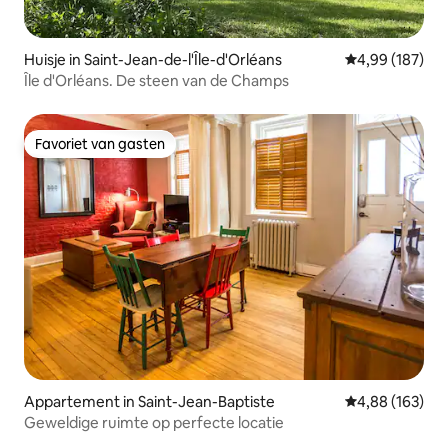
Huisje in Saint-Jean-de-l'Île-d'Orléans
Gemiddelde beo
4,99 (187)
Île d'Orléans. De steen van de Champs
Favoriet van gasten
Favoriet van gasten
Appartement in Saint-Jean-Baptiste
Gemiddelde beo
4,88 (163)
Geweldige ruimte op perfecte locatie