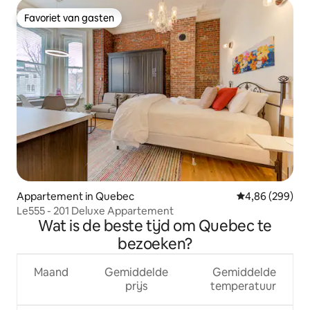
Favoriet van gasten
Favoriet van gasten
Appartement in Quebec
Gemiddelde beo
4,86 (299)
Le555 - 201 Deluxe Appartement
Wat is de beste tijd om Quebec te
bezoeken?
Maand
Gemiddelde
Gemiddelde
prijs
temperatuur