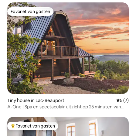
Favoriet van gasten
Favoriet van gasten
Tiny house in Lac-Beauport
Gemiddeld
5 (7)
A-One | Spa en spectaculair uitzicht op 25 minuten van
Québec
Favoriet van gasten
Topfavoriet van gasten