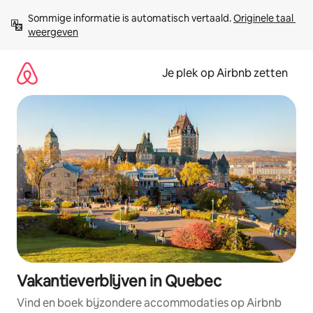
Ga
Sommige informatie is automatisch vertaald. 
Originele taal 
direct
weergeven
naar
inhoud
Je plek op Airbnb zetten
Vakantieverblijven in Quebec
Vind en boek bijzondere accommodaties op Airbnb