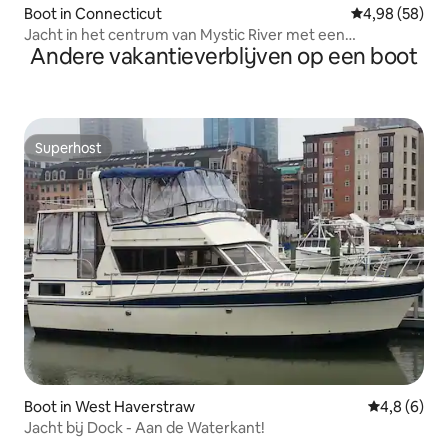
Boot in Connecticut
Gemiddelde be
4,98 (58)
Jacht in het centrum van Mystic River met een
Andere vakantieverblijven op een boot
adembenemend uitzicht
Superhost
Superhost
Boot in West Haverstraw
Gemiddelde 
4,8 (6)
Jacht bij Dock - Aan de Waterkant!