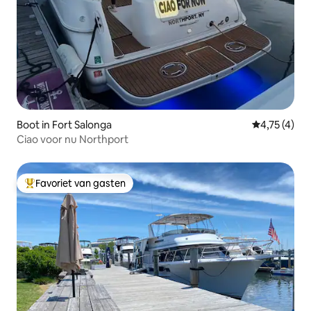
Boot in Fort Salonga
Gemiddelde 
4,75 (4)
Ciao voor nu Northport
Favoriet van gasten
Topfavoriet van gasten