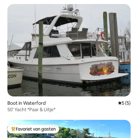
Boot in Waterford
Gemiddeld
5 (5)
50' Yacht *Paar & Uitje*
Favoriet van gasten
Topfavoriet van gasten