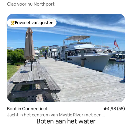
Ciao voor nu Northport
Favoriet van gasten
Topfavoriet van gasten
Boot in Connecticut
Gemiddelde be
4,98 (58)
Jacht in het centrum van Mystic River met een
Boten aan het water
adembenemend uitzicht