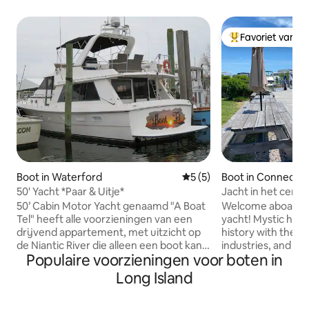
Favoriet van g
Topfavoriet van 
Boot in Waterford
Gemiddelde beoordeling va
5 (5)
Boot in Connectic
50' Yacht *Paar & Uitje*
Jacht in het centr
met een ademben
50’ Cabin Motor Yacht genaamd "A Boat
Welcome aboard My
Tel" heeft alle voorzieningen van een
yacht! Mystic has a
drijvend appartement, met uitzicht op
history with the b
de Niantic River die alleen een boot kan
industries, and we
Populaire voorzieningen voor boten in
bieden. Kies een uniek uitje voor een
an on-water Airb
romantische avond, jubileum, verloving,
be a unique and fun
Long Island
bruiloft, reünie of zomervakantie. Boot
of heaven. Our location in the heart of
blijft aan de haven, gasten kunnen
Downtown Mystic, o