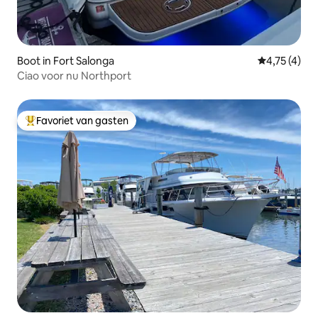
Boot in Fort Salonga
Gemiddelde 
4,75 (4)
Ciao voor nu Northport
Favoriet van gasten
Topfavoriet van gasten