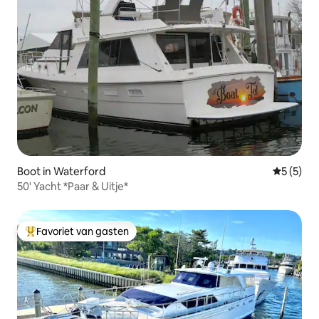
Boot in Waterford
Gemiddeld
5 (5)
50' Yacht *Paar & Uitje*
Favoriet van gasten
Topfavoriet van gasten