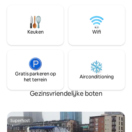
komen en gaan wanneer ze willen. De
guests easy access
boot is geschikt voor maximaal zes
to offer (without t
personen op elk moment. Vanwege
find parking)!
veiligheidsredenen is deze AirBnB niet
bevorderlijk voor kinderen.
Keuken
Wifi
Gratis parkeren op
Airconditioning
het terrein
Gezinsvriendelijke boten
Superhost
Superhost