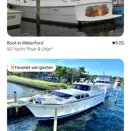
Boot in Waterford
Gemiddeld
5 (5)
50' Yacht *Paar & Uitje*
Favoriet van gasten
Topfavoriet van gasten