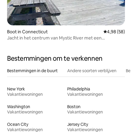
Boot in Connecticut
Gemiddelde be
4,98 (58)
Jacht in het centrum van Mystic River met een
adembenemend uitzicht
Bestemmingen om te verkennen
Bestemmingen in de buurt
Andere soorten verblijven
Bes
New York
Philadelphia
Vakantiewoningen
Vakantiewoningen
Washington
Boston
Vakantiewoningen
Vakantiewoningen
Ocean City
Jersey City
Vakantiewoningen
Vakantiewoningen