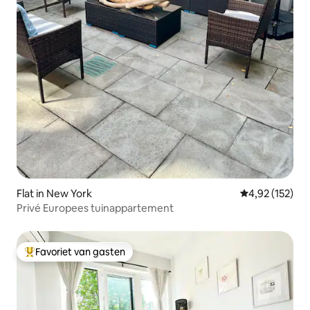
Flat in New York
Gemiddelde beo
4,92 (152)
Privé Europees tuinappartement
Favoriet van gasten
Topfavoriet van gasten