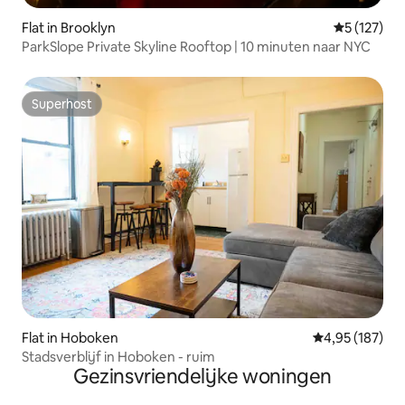
Flat in Brooklyn
Gemiddelde 
5 (127)
ParkSlope Private Skyline Rooftop | 10 minuten naar NYC
Superhost
Superhost
Flat in Hoboken
Gemiddelde beo
4,95 (187)
Stadsverblijf in Hoboken - ruim
Gezinsvriendelijke woningen