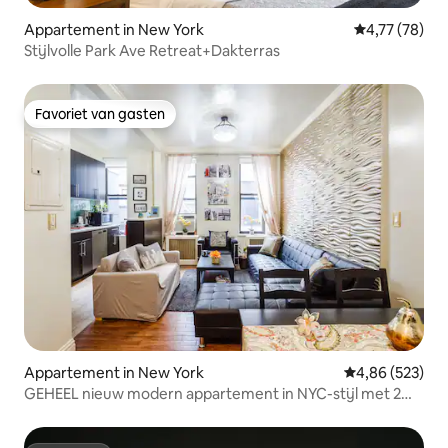
Appartement in New York
Gemiddelde be
4,77 (78)
Stijlvolle Park Ave Retreat+Dakterras
Favoriet van gasten
Favoriet van gasten
Appartement in New York
Gemiddelde beo
4,86 (523)
GEHEEL nieuw modern appartement in NYC-stijl met 2
slaapkamers!❤️