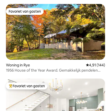
Favoriet van gasten
Favoriet van gasten
Woning in Rye
Gemiddelde beo
4,91 (144)
1956 House of the Year Award. Gemakkelijk pendelen
naar NYC.
Favoriet van gasten
Topfavoriet van gasten