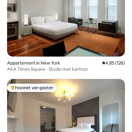
Appartement in New York
Gemiddelde beo
4,85 (126)
AKA Times Square - Studio met kantoor
Favoriet van gasten
Topfavoriet van gasten