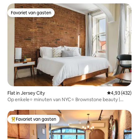
Favoriet van gasten
Favoriet van gasten
Flat in Jersey City
Gemiddelde beo
4,93 (432)
Op enkele⭐ minuten van NYC⭐ Brownstone beauty |
GRATIS PARKEREN
Favoriet van gasten
Topfavoriet van gasten