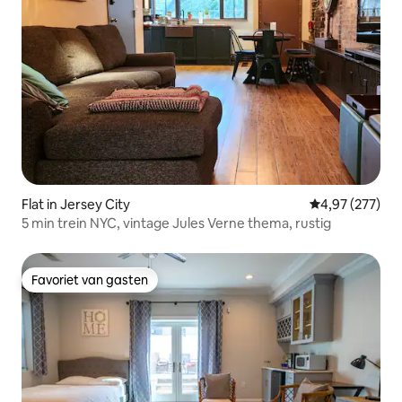
Flat in Jersey City
Gemiddelde beo
4,97 (277)
5 min trein NYC, vintage Jules Verne thema, rustig
Favoriet van gasten
Favoriet van gasten