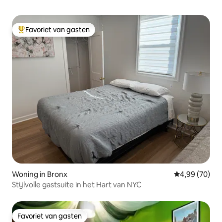
Favoriet van gasten
Topfavoriet van gasten
Woning in Bronx
Gemiddelde be
4,99 (70)
Stijlvolle gastsuite in het Hart van NYC
Favoriet van gasten
Favoriet van gasten