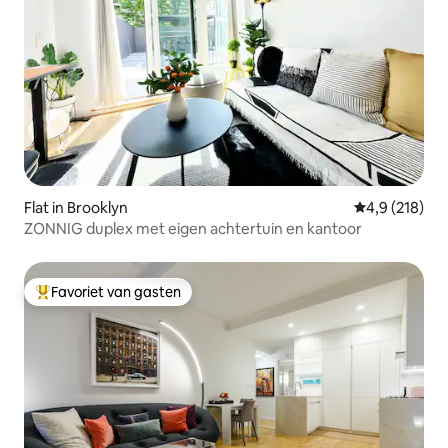
Flat in Brooklyn
Gemiddelde be
4,9 (218)
ZONNIG duplex met eigen achtertuin en kantoor
Favoriet van gasten
Topfavoriet van gasten