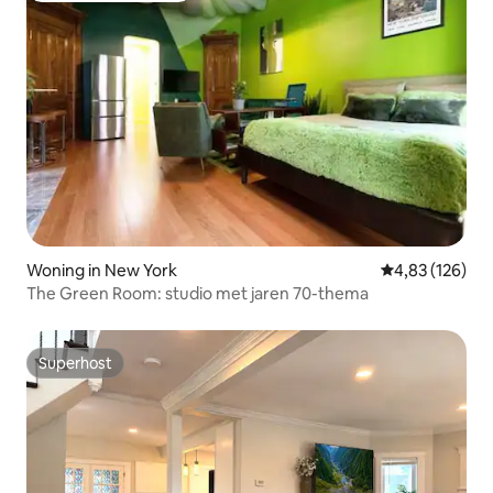
Woning in New York
Gemiddelde beo
4,83 (126)
The Green Room: studio met jaren 70-thema
Superhost
Superhost