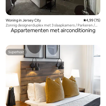
Woning in Jersey City
Gemiddelde be
4,99 (75)
Zonnig designerduplex met 3 slaapkamers / Parkeren /
Appartementen met airconditioning
Wereldbeker / NYC
Superhost
Superhost