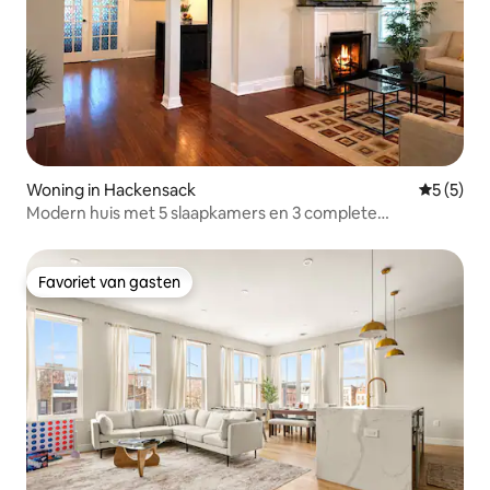
Woning in Hackensack
Gemiddeld
5 (5)
Modern huis met 5 slaapkamers en 3 complete
badkamers, geschikt voor 10 gasten in de buurt van NYC
Favoriet van gasten
Favoriet van gasten