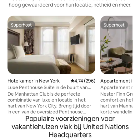
hoog gewaardeerd voor hun locatie, netheid en meer.
Superhost
Superhost
Superhost
Superhost
Hotelkamer in New York
Gemiddelde beoordeling van 4,7
4,74 (296)
Appartement in N
Luxe Penthouse Suite in de buurt van
Appartement met 
Central Park
kingsize bed, slaa
De Manhattan Club is de perfecte
Nester Finn Grand
Grand Central
combinatie van luxe en locatie in het
comfort en het gev
hart van New York City. Breng tijd door
hart van Manhatta
in een van de oversized Penthouse
korte wandeling v
Populaire voorzieningen voor
Suites of geniet van je Penthouse
Terminal en de bel
Exclusief balkon voor een prachtig
vervoersverbindin
vakantiehuizen vlak bij United Nations
uitzicht! (Exclusief voor alle Penthouse-
pand bestaat uit 
Headquarters
gasten, niet privé, seizoensgebonden
gerenoveerde ap