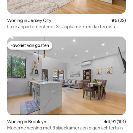
Woning in Jersey City
Gemiddelde
5 (22)
Luxe appartement met 3 slaapkamers en dakterras +
gemakkelijke toegang tot NYC + luchthaven
Favoriet van gasten
Favoriet van gasten
Woning in Brooklyn
Gemiddelde be
4,91 (101)
Moderne woning met 3 slaapkamers en eigen achtertuin