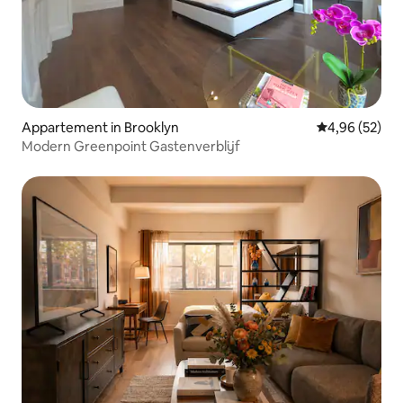
Appartement in Brooklyn
Gemiddelde be
4,96 (52)
Modern Greenpoint Gastenverblijf