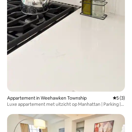
Appartement in Weehawken Township
Gemiddeld
5 (3)
Luxe appartement met uitzicht op Manhattan | Parking |
10 minuten naar NYC