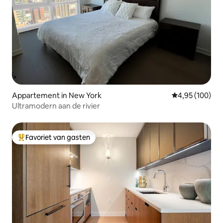
Appartement in New York
Gemiddelde beo
4,95 (100)
Ultramodern aan de rivier
Favoriet van gasten
Topfavoriet van gasten