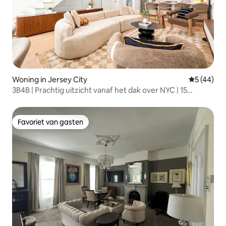
Woning in Jersey City
Gemiddelde
5 (44)
3B4B | Prachtig uitzicht vanaf het dak over NYC | 15
minuten naar NYC!
Favoriet van gasten
Favoriet van gasten