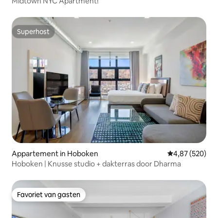
Midtown NYC Apartment!
Superhost
Superhost
Appartement in Hoboken
Gemiddelde beo
4,87 (520)
Hoboken | Knusse studio + dakterras door Dharma
Favoriet van gasten
Favoriet van gasten