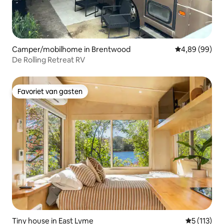
Camper/mobilhome in Brentwood
Gemiddelde be
4,89 (99)
De Rolling Retreat RV
Favoriet van gasten
Favoriet van gasten
Tiny house in East Lyme
Gemiddelde
5 (113)