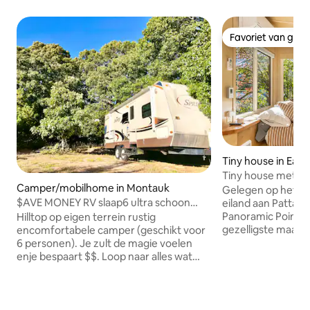
Favoriet van gas
Favoriet van gas
Tiny house in Eas
Tiny house met pa
Camper/mobilhome in Montauk
Gelegen op het pu
$AVE MONEY RV slaap6 ultra schoon
eiland aan Pattaga
WALK2all vuurplaats
Panoramic Point T
Hilltop op eigen terrein rustig
gezelligste maar
encomfortabele camper (geschikt voor
toevluchtsoord. G
6 personen). Je zult de magie voelen
uitzicht op het m
enje bespaart $$. Loop naar alles wat
en alle gemakken d
geen AUTO NODIG HEEFT! De Surf
queensize bed, ee
Lodge, Navy Beach, Roberta 's Duryea' s,
kitchenette, een
LIRR-station enmeer liggen op slechts
een efficiënte klim
enkele minuten afstand. De Hamptons