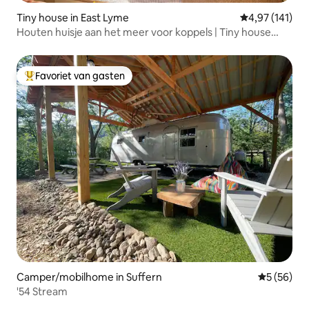
Tiny house in East Lyme
Gemiddelde beo
4,97 (141)
Houten huisje aan het meer voor koppels | Tiny house
met uitzicht
Favoriet van gasten
Topfavoriet van gasten
Camper/mobilhome in Suffern
Gemiddelde
5 (56)
'54 Stream