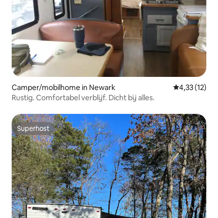
Camper/mobilhome in Newark
Gemiddelde b
4,33 (12)
Rustig. Comfortabel verblijf. Dicht bij alles.
Superhost
Superhost