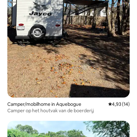
Camper/mobilhome in Aquebogue
Gemiddelde be
4,93 (14)
Camper op het houtvak van de boerderij