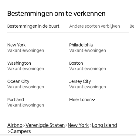
Bestemmingen om te verkennen
Bestemmingen in de buurt
Andere soorten verblijven
Bes
New York
Philadelphia
Vakantiewoningen
Vakantiewoningen
Washington
Boston
Vakantiewoningen
Vakantiewoningen
Ocean City
Jersey City
Vakantiewoningen
Vakantiewoningen
Portland
Meer tonen
Vakantiewoningen
Airbnb
Verenigde Staten
New York
Long Island
Campers