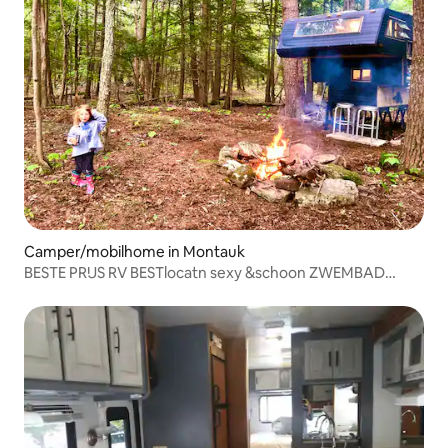
Camper/mobilhome in Montauk
BESTE PRIJS RV BESTlocatn sexy &schoon ZWEMBAD
WALK2ALL