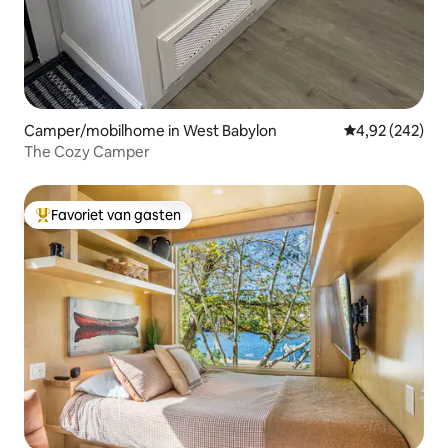
Camper/mobilhome in West Babylon
Gemiddelde beo
4,92 (242)
The Cozy Camper
Favoriet van gasten
Topfavoriet van gasten