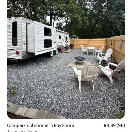
Camper/mobilhome in Bay Shore
Gemiddelde be
4,89 (96)
Travelers Trove