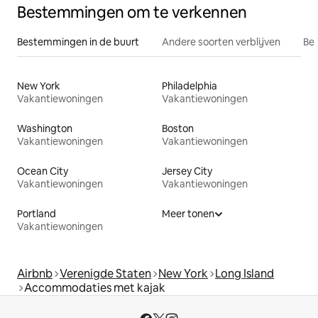
Bestemmingen om te verkennen
Bestemmingen in de buurt
Andere soorten verblijven
Bes
New York
Philadelphia
Vakantiewoningen
Vakantiewoningen
Washington
Boston
Vakantiewoningen
Vakantiewoningen
Ocean City
Jersey City
Vakantiewoningen
Vakantiewoningen
Portland
Meer tonen
Vakantiewoningen
Airbnb
Verenigde Staten
New York
Long Island
Accommodaties met kajak