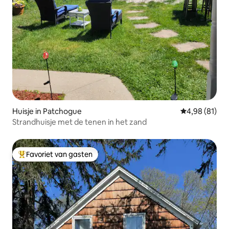
Huisje in Patchogue
Gemiddelde be
4,98 (81)
Strandhuisje met de tenen in het zand
Favoriet van gasten
Topfavoriet van gasten