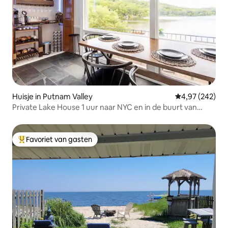
Huisje in Putnam Valley
Gemiddelde beo
4,97 (242)
Private Lake House 1 uur naar NYC en in de buurt van
Westpoint
Favoriet van gasten
Topfavoriet van gasten