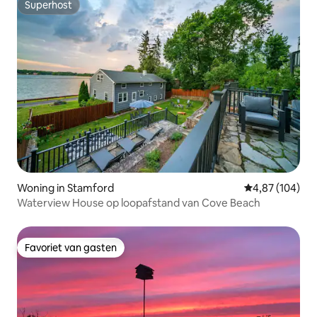
Superhost
Superhost
Woning in Stamford
Gemiddelde beo
4,87 (104)
Waterview House op loopafstand van Cove Beach
Favoriet van gasten
Favoriet van gasten