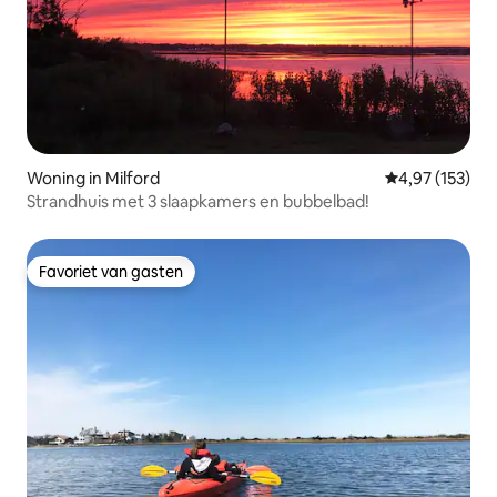
Woning in Milford
Gemiddelde beo
4,97 (153)
Strandhuis met 3 slaapkamers en bubbelbad!
Favoriet van gasten
Favoriet van gasten