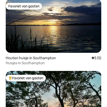
Favoriet van gasten
Favoriet van gasten
Houten huisje in Southampton
Gemiddeld
5 (5)
Huisjes in Southampton
Favoriet van gasten
Topfavoriet van gasten