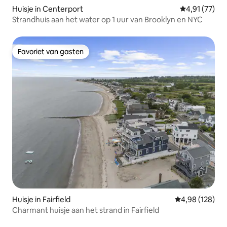
Huisje in Centerport
Gemiddelde be
4,91 (77)
Strandhuis aan het water op 1 uur van Brooklyn en NYC
Favoriet van gasten
Favoriet van gasten
Huisje in Fairfield
Gemiddelde beo
4,98 (128)
Charmant huisje aan het strand in Fairfield