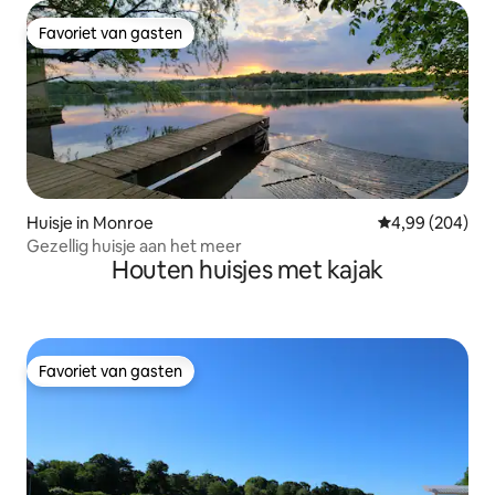
Favoriet van gasten
Favoriet van gasten
Huisje in Monroe
Gemiddelde beo
4,99 (204)
Gezellig huisje aan het meer
Houten huisjes met kajak
Favoriet van gasten
Favoriet van gasten