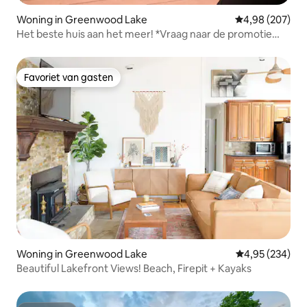
Woning in Greenwood Lake
Gemiddelde beo
4,98 (207)
Het beste huis aan het meer! *Vraag naar de promotie
voor het gebruik van de boot*
Favoriet van gasten
Favoriet van gasten
Woning in Greenwood Lake
Gemiddelde beo
4,95 (234)
Beautiful Lakefront Views! Beach, Firepit + Kayaks