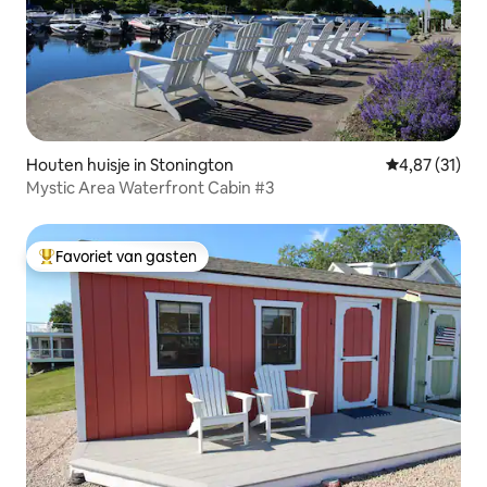
Houten huisje in Stonington
Gemiddelde be
4,87 (31)
Mystic Area Waterfront Cabin #3
Favoriet van gasten
Topfavoriet van gasten