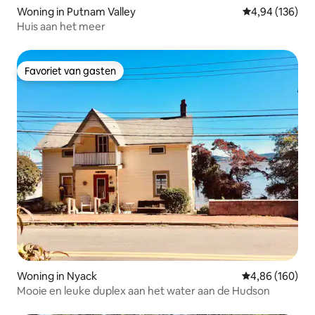
Woning in Putnam Valley
Gemiddelde beo
4,94 (136)
Huis aan het meer
Favoriet van gasten
Favoriet van gasten
Woning in Nyack
Gemiddelde beo
4,86 (160)
Mooie en leuke duplex aan het water aan de Hudson