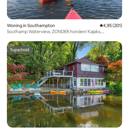
Woning in Southampton
Gemiddelde beo
4,95 (201)
Southamp Waterview, ZONDER honden! Kajaks,
tafeltennis
Superhost
Superhost