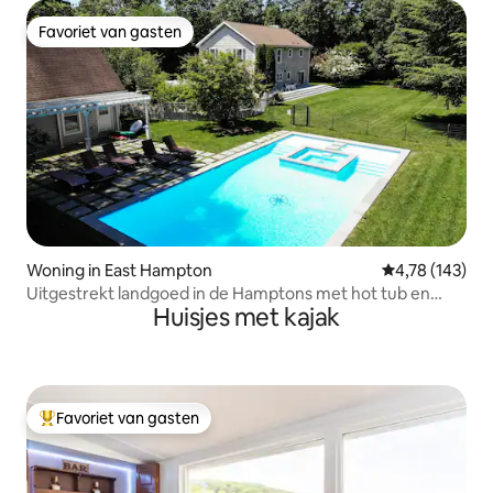
Favoriet van gasten
Favoriet van gasten
Woning in East Hampton
Gemiddelde beo
4,78 (143)
Uitgestrekt landgoed in de Hamptons met hot tub en
Huisjes met kajak
voorzieningen
Favoriet van gasten
Topfavoriet van gasten