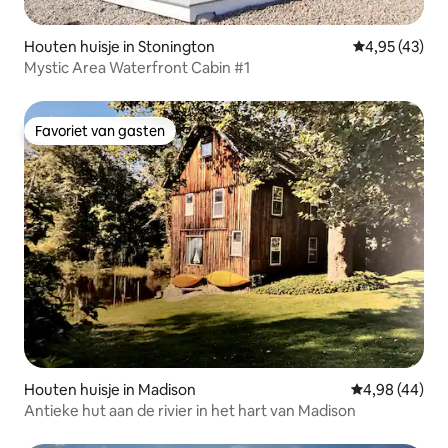
Houten huisje in Stonington
Gemiddelde be
4,95 (43)
Mystic Area Waterfront Cabin #1
Favoriet van gasten
Favoriet van gasten
Houten huisje in Madison
Gemiddelde be
4,98 (44)
Antieke hut aan de rivier in het hart van Madison