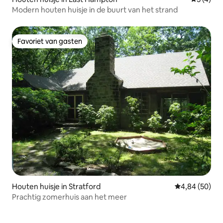
Modern houten huisje in de buurt van het strand
Favoriet van gasten
Favoriet van gasten
Houten huisje in Stratford
Gemiddelde be
4,84 (50)
Prachtig zomerhuis aan het meer