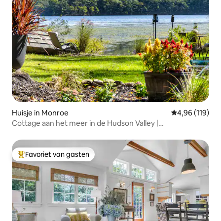
Huisje in Monroe
Gemiddelde beo
4,96 (119)
Cottage aan het meer in de Hudson Valley |
Natuuruitstapje
Favoriet van gasten
Topfavoriet van gasten