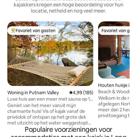
kajakkers kregen een hoge beoordeling voor hun
locatie, netheid en nog veel meer.
Favoriet van gasten
Favoriet van gas
Topfavoriet van gasten
Favoriet van gas
Houten huisje in 
Beach & Woods: Co
Woning in Putnam Valley
Gemiddelde beoordeling van 4,9
4,99 (185)
Peloton, Oh My
Welkom in de retra
Luxe huis aan een meer met sauna op 1
afgelegen North F
uur van NYC
Geniet van het meer vanuit mijn
meer dan 2 hectar
charmante huis! Vis of kajak vanaf de
privétoegang tot 
privédok of ontspan op het grote dek
ongeëvenaarde on
met uitzicht op het water weggestopt
Geniet van de wa
Populaire voorzieningen voor
aan het meer. Boten zijn inbegrepen
bubbelbad onder d
voor alle gasten! Verwarmde