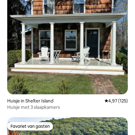
Huisje in Shelter Island
Gemiddelde beo
4,97 (125)
Huisje met 3 slaapkamers
Favoriet van gasten
Favoriet van gasten