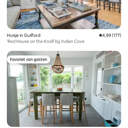
Huisje in Guilford
Gemiddelde beo
4,99 (177)
'Red House on the Knoll' bij Indian Cove
Favoriet van gasten
Favoriet van gasten