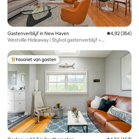
Gastenverblijf in New Haven
Gemiddelde beo
4,92 (354)
Westville Hideaway | Stijlvol gastenverblijf +
parkeergelegenheid
Favoriet van gasten
Topfavoriet van gasten