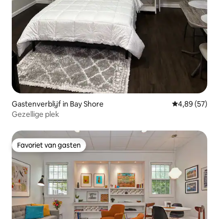
Gastenverblijf in Bay Shore
Gemiddelde be
4,89 (57)
Gezellige plek
Favoriet van gasten
Favoriet van gasten