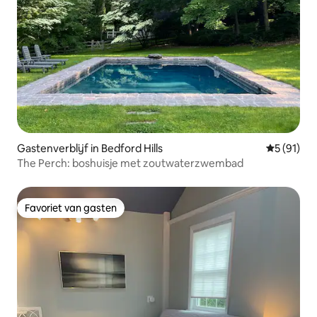
Gastenverblijf in Bedford Hills
Gemiddelde
5 (91)
The Perch: boshuisje met zoutwaterzwembad
Favoriet van gasten
Favoriet van gasten