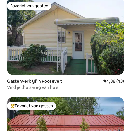
Favoriet van gasten
Favoriet van gasten
Gastenverblijf in Roosevelt
Gemiddelde be
4,88 (43)
Vind je thuis weg van huis
Favoriet van gasten
Topfavoriet van gasten