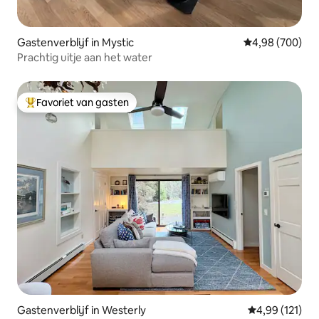
Gastenverblijf in Mystic
Gemiddelde beo
4,98 (700)
Prachtig uitje aan het water
Favoriet van gasten
Topfavoriet van gasten
Gastenverblijf in Westerly
Gemiddelde beo
4,99 (121)