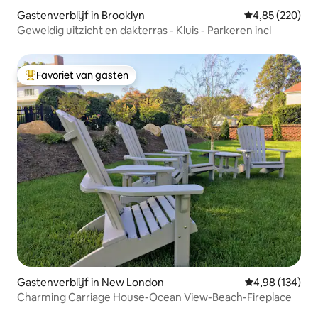
Gastenverblijf in Brooklyn
Gemiddelde beo
4,85 (220)
Geweldig uitzicht en dakterras - Kluis - Parkeren incl
Favoriet van gasten
Topfavoriet van gasten
Gastenverblijf in New London
Gemiddelde beo
4,98 (134)
Charming Carriage House-Ocean View-Beach-Fireplace