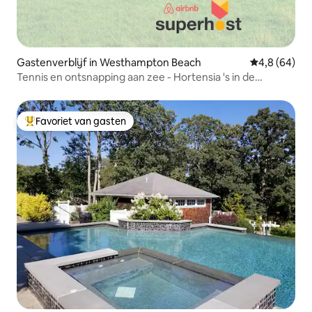
Gastenverblijf in Westhampton Beach
Gemiddelde b
4,8 (64)
Tennis en ontsnapping aan zee - Hortensia 's in de
Hamptons
Favoriet van gasten
Topfavoriet van gasten