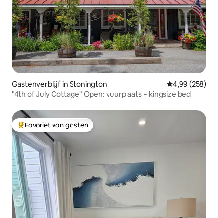
Gastenverblijf in Stonington
Gemiddelde beo
4,99 (258)
"4th of July Cottage" Open: vuurplaats + kingsize bed
Favoriet van gasten
Topfavoriet van gasten