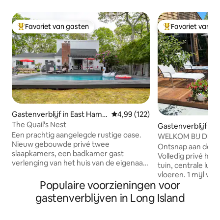
Favoriet van gasten
Favoriet van g
Topfavoriet van gasten
Topfavoriet van 
Gastenverblijf in East Hamp
Gemiddelde beoordeling van 4,9
4,99 (122)
ton
The Quail's Nest
Gastenverblijf in
Een prachtig aangelegde rustige oase.
Bays
WELKOM BIJ DE L
Nieuw gebouwde privé twee
SEA
Ontsnap aan de sta
slaapkamers, een badkamer gast
Volledig privé huis
verlenging van het huis van de eigenaar.
tuin, centrale lu
Gasten delen een grote tuin en een
vloeren. 1 mijl va
zwembad met de eigenaar en hebben
Populaire voorzieningen voor
en het centrum van
een eigen terras en een zithoek. Eigen
Hampton Jitney, 3
gastenverblijven in Long Island
ingang en parkeerplaats. Gasten kunnen
Starbucks, biologische m
genieten van een buitendouche en
restaurants. Kingsize bed, kabel-tv,
barbecue. Houd er rekening mee dat er