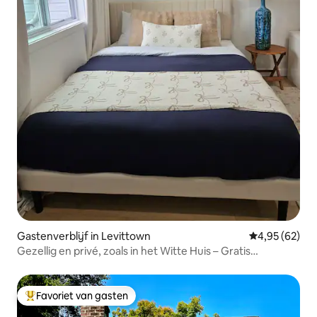
Gastenverblijf in Levittown
Gemiddelde be
4,95 (62)
Gezellig en privé, zoals in het Witte Huis – Gratis
parkeergelegenheid
Favoriet van gasten
Topfavoriet van gasten