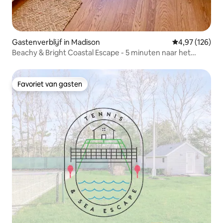
Gastenverblijf in Madison
Gemiddelde beo
4,97 (126)
Beachy & Bright Coastal Escape - 5 minuten naar het
strand
Favoriet van gasten
Favoriet van gasten