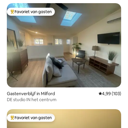
Favoriet van gasten
Topfavoriet van gasten
Gastenverblijf in Milford
Gemiddelde beo
4,99 (103)
DE studio IN het centrum
Favoriet van gasten
Topfavoriet van gasten