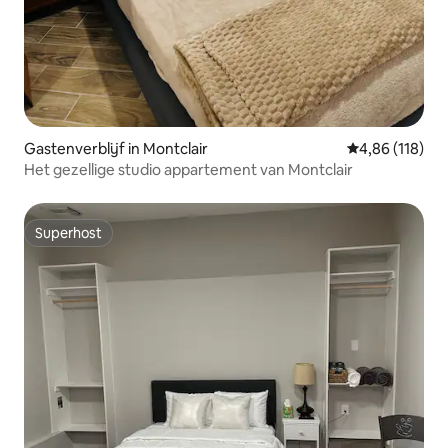
Gastenverblijf in Montclair
Gemiddelde beo
4,86 (118)
Het gezellige studio appartement van Montclair
Superhost
Superhost