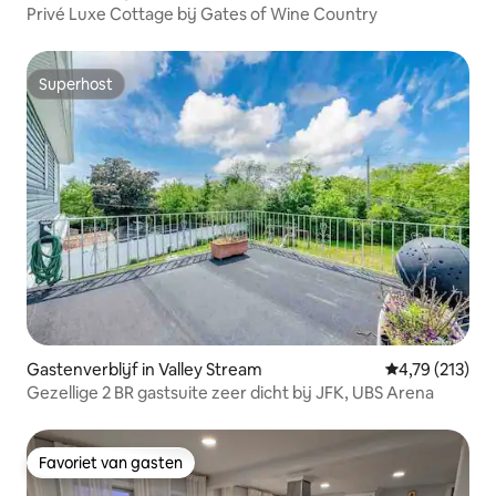
Privé Luxe Cottage bij Gates of Wine Country
Superhost
Superhost
Gastenverblijf in Valley Stream
Gemiddelde beo
4,79 (213)
Gezellige 2 BR gastsuite zeer dicht bij JFK, UBS Arena
Favoriet van gasten
Favoriet van gasten