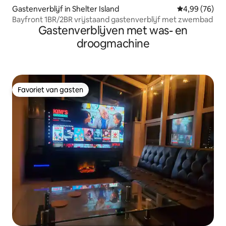
Gastenverblijf in Shelter Island
Gemiddelde be
4,99 (76)
Bayfront 1BR/2BR vrijstaand gastenverblijf met zwembad
Gastenverblijven met was- en
droogmachine
Favoriet van gasten
Favoriet van gasten