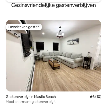
Gezinsvriendelijke gastenverblijven
Favoriet van gasten
Favoriet van gasten
Gastenverblijf in Mastic Beach
Gemiddelde
5 (10)
Mooi charmant gastenverblijf.