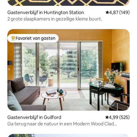
Gastenverblijf in Huntington Station
Gemiddelde beo
4,87 (149)
2 grote slaapkamers in gezellige kleine buurt.
Favoriet van gasten
Topfavoriet van gasten
Gastenverblijf in Guilford
Gemiddelde beo
4,99 (525)
Ga terug naar de natuur in een Modern Wood Clad
Getaway