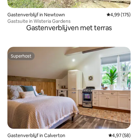
Gastenverblijf in Newtown
Gemiddelde beo
4,99 (175)
Gastsuite in Wisteria Gardens
Gastenverblijven met terras
Superhost
Superhost
Gastenverblijf in Calverton
Gemiddelde be
4,97 (58)