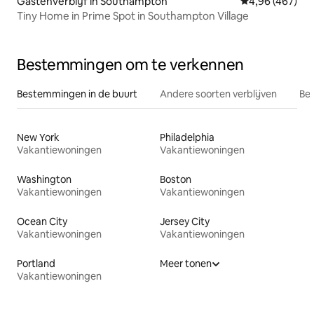
Gastenverblijf in Southampton
Gemiddelde beo
4,96 (467)
Tiny Home in Prime Spot in Southampton Village
Bestemmingen om te verkennen
Bestemmingen in de buurt
Andere soorten verblijven
Bes
New York
Philadelphia
Vakantiewoningen
Vakantiewoningen
Washington
Boston
Vakantiewoningen
Vakantiewoningen
Ocean City
Jersey City
Vakantiewoningen
Vakantiewoningen
Portland
Meer tonen
Vakantiewoningen