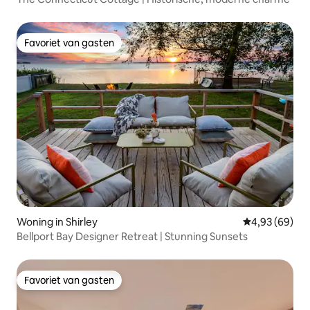
Favoriet van gasten
Favoriet van gasten
Woning in Shirley
Gemiddelde be
4,93 (69)
Bellport Bay Designer Retreat | Stunning Sunsets
Favoriet van gasten
Favoriet van gasten