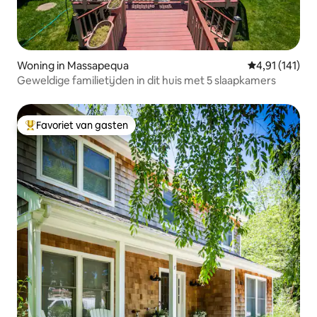
Woning in Massapequa
Gemiddelde be
4,91 (141)
Geweldige familietijden in dit huis met 5 slaapkamers
Favoriet van gasten
Topfavoriet van gasten