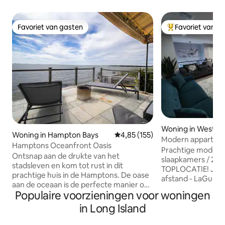
Favoriet van gasten
Favoriet van g
Favoriet van gasten
Topfavoriet van 
Woning in West 
Woning in Hampton Bays
Gemiddelde beoordeling van 4,8
4,85 (155)
Modern appartem
Hamptons Oceanfront Oasis
slaapkamers Oasi
Prachtige modern
Ontsnap aan de drukte van het
slaapkamers / 2 
stadsleven en kom tot rust in dit
TOPLOCATIE! JFK op slechts 20 minuten
prachtige huis in de Hamptons. De oase
afstand - LaGuard
aan de oceaan is de perfecte manier om
afstand! Gasten zouden genieten van
Populaire voorzieningen voor woningen
wakker te worden met uitzicht op de
een volledig gevul
oceaan, stranden en nabijgelegen
in Long Island
Keurig-koffiezetap
restaurants. Ontspan op ons ruime
die je wenst, ruim
terras - perfect voor koffie in de