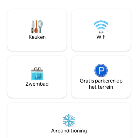
de 2e verdieping),
ochtend en cocktails bij zonsondergang.
achtertuin met 
Het ligt op slechts een klein eindje rijden
Gelegen in een ru
naar het treinstation en op slechts 15
gezinsvriendelijk
minuten van de luchthaven voor snelle
parken in de buurt
uitstapjes. Voor uw veiligheid is de
overkant van de 
woning uitgerust met Ring-camera's en
State Park op vijf
Keuken
Wifi
sleutelcodes voor éénmalig gebruik.
Gasten zullen zich
Boek nu en beleef de ultieme Hamptons
ontsnapping!
Gratis parkeren op
Zwembad
het terrein
Airconditioning