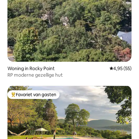
Woning in Rocky Point
Gemiddelde be
4,95 (55)
RP moderne gezellige hut
Favoriet van gasten
Topfavoriet van gasten