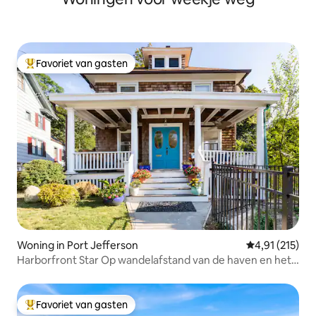
Favoriet van gasten
Topfavoriet van gasten
Woning in Port Jefferson
Gemiddelde be
4,91 (215)
Harborfront Star Op wandelafstand van de haven en het
dorp
Favoriet van gasten
Topfavoriet van gasten