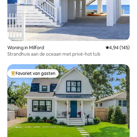
Woning in Milford
Gemiddelde beo
4,94 (145)
Strandhuis aan de oceaan met privé-hot tub
Favoriet van gasten
Topfavoriet van gasten