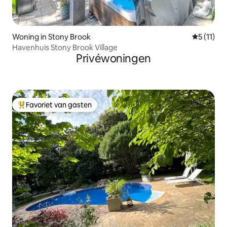
Woning in Stony Brook
Gemiddeld
5 (11)
Havenhuis Stony Brook Village
Privéwoningen
Favoriet van gasten
Topfavoriet van gasten