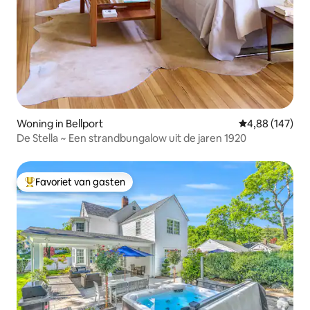
Woning in Bellport
Gemiddelde beo
4,88 (147)
De Stella ~ Een strandbungalow uit de jaren 1920
Favoriet van gasten
Topfavoriet van gasten