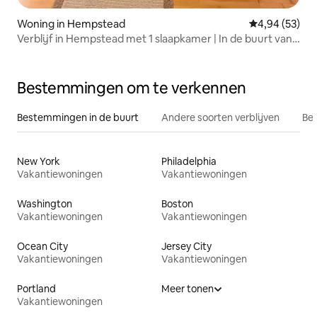
Woning in Hempstead
Gemiddelde be
4,94 (53)
Verblijf in Hempstead met 1 slaapkamer | In de buurt van
JFK en Hofstra
Bestemmingen om te verkennen
Bestemmingen in de buurt
Andere soorten verblijven
Bes
New York
Philadelphia
Vakantiewoningen
Vakantiewoningen
Washington
Boston
Vakantiewoningen
Vakantiewoningen
Ocean City
Jersey City
Vakantiewoningen
Vakantiewoningen
Portland
Meer tonen
Vakantiewoningen