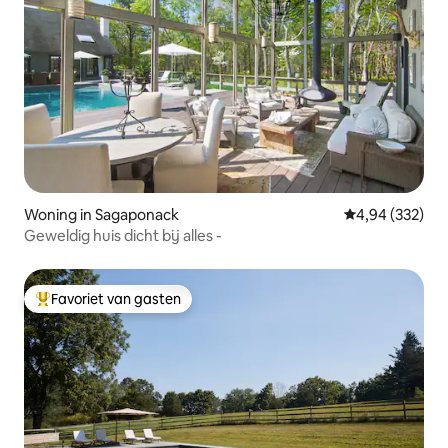
Woning in Sagaponack
Gemiddelde beo
4,94 (332)
Geweldig huis dicht bij alles -
Favoriet van gasten
Topfavoriet van gasten