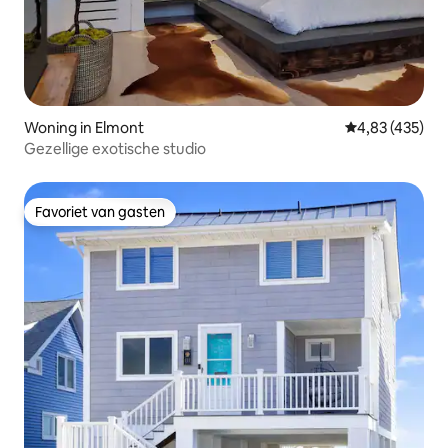
Woning in Elmont
Gemiddelde beo
4,83 (435)
Gezellige exotische studio
Favoriet van gasten
Favoriet van gasten