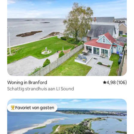
Woning in Branford
Gemiddelde beo
4,98 (106)
Schattig strandhuis aan LI Sound
Favoriet van gasten
Topfavoriet van gasten