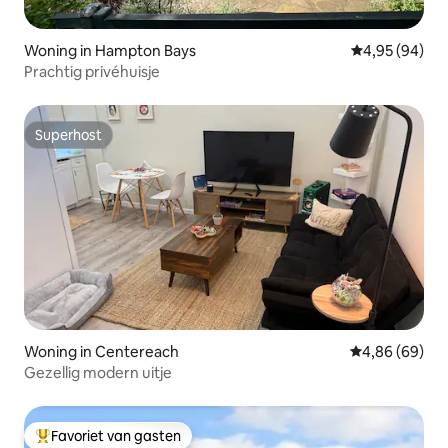
Woning in Hampton Bays
Gemiddelde be
4,95 (94)
Prachtig privéhuisje
Superhost
Superhost
Woning in Centereach
Gemiddelde be
4,86 (69)
Gezellig modern uitje
Favoriet van gasten
Topfavoriet van gasten