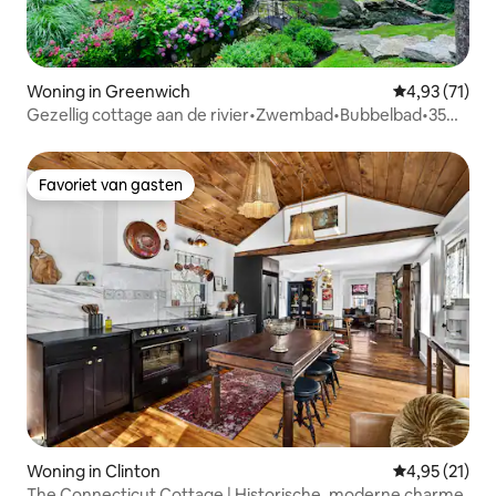
Woning in Greenwich
Gemiddelde be
4,93 (71)
Gezellig cottage aan de rivier•Zwembad•Bubbelbad•35
min naar NYC
Favoriet van gasten
Favoriet van gasten
Woning in Clinton
Gemiddelde be
4,95 (21)
The Connecticut Cottage | Historische, moderne charme