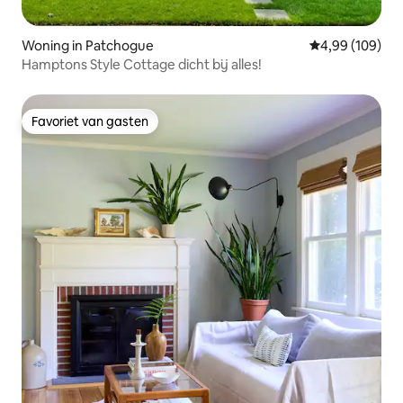
Woning in Patchogue
Gemiddelde beo
4,99 (109)
Hamptons Style Cottage dicht bij alles!
Favoriet van gasten
Favoriet van gasten