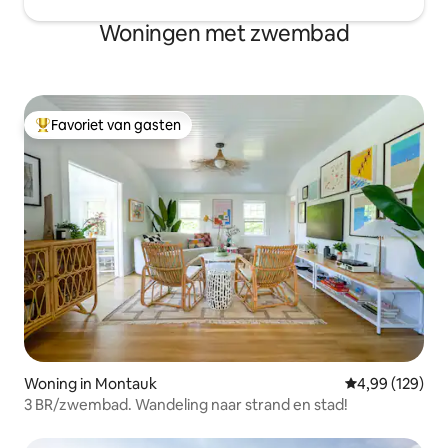
Woningen met zwembad
Favoriet van gasten
Topfavoriet van gasten
Woning in Montauk
Gemiddelde beo
4,99 (129)
3 BR/zwembad. Wandeling naar strand en stad!