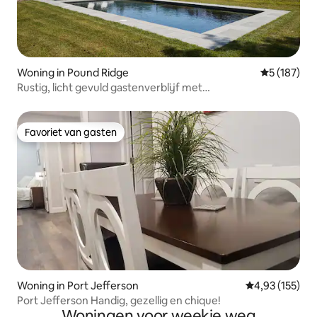
Woning in Pound Ridge
Gemiddelde 
5 (187)
Rustig, licht gevuld gastenverblijf met
zoutwaterzwembad/sauna
Favoriet van gasten
Favoriet van gasten
Woning in Port Jefferson
Gemiddelde beo
4,93 (155)
Port Jefferson Handig, gezellig en chique!
Woningen voor weekje weg