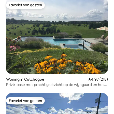
Favoriet van gasten
Favoriet van gasten
Woning in Cutchogue
Gemiddelde beo
4,97 (218)
Privé-oase met prachtig uitzicht op de wijngaard en het
zwembad
Favoriet van gasten
Favoriet van gasten