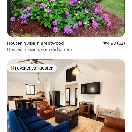
Houten huisje in Brentwood
Gemiddelde be
4,98 (62)
Houten huisje tussen de bomen
Favoriet van gasten
Topfavoriet van gasten