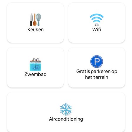
Het ligt op slechts
ononderbroken uitzicht op het water.
naar het treinstati
Blijf op het terrein om te zwemmen,
minuten van de lu
strandwandelingen te maken,
uitstapjes. Voor uw
zonsondergangen en barbecues te
woning uitgerust 
houden - of ga erop uit om te genieten
Keuken
Wifi
sleutelcodes voor
van alles wat North Fork te bieden heeft.
Boek nu en belee
ontsnapping!
Gratis parkeren op
Zwembad
het terrein
Airconditioning