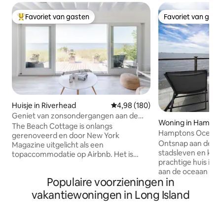
Favoriet van gasten
Favoriet van gas
Topfavoriet van gasten
Favoriet van gas
Huisje in Riverhead
Gemiddelde beoordeling van 4,9
4,98 (180)
Geniet van zonsondergangen aan de
Woning in Hampto
oceaan in een rustgevende oase aan het
The Beach Cottage is onlangs
Hamptons Oceanfr
strand
gerenoveerd en door New York
Ontsnap aan de dr
Magazine uitgelicht als een
stadsleven en kom 
topaccommodatie op Airbnb. Het is
prachtige huis in
ontworpen en ingericht in een moderne,
aan de oceaan is 
organische stijl, met een palet van witte
Populaire voorzieningen in
wakker te worden 
en neutrale kleuren om een serene en
oceaan, stranden 
vredige plek te creëren. Ontspan in de
vakantiewoningen in Long Island
restaurants. Onts
luchtige, lichte en open woonkamer, die
terras - perfect vo
beschikt over een glazen wand voor
ochtend en cockta
binnen- en buitenleven met een weids,