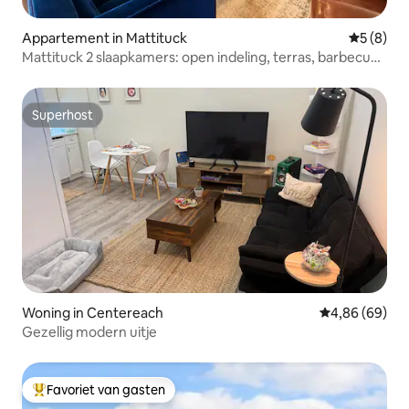
Appartement in Mattituck
Gemiddeld
5 (8)
Mattituck 2 slaapkamers: open indeling, terras, barbecue,
dicht bij Vines
Superhost
Superhost
Woning in Centereach
Gemiddelde be
4,86 (69)
Gezellig modern uitje
Favoriet van gasten
Topfavoriet van gasten