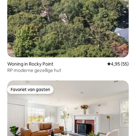
Woning in Rocky Point
Gemiddelde be
4,95 (55)
RP moderne gezellige hut
Favoriet van gasten
Favoriet van gasten