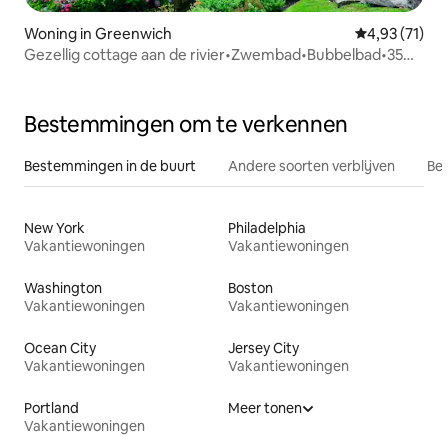
Woning in Greenwich
Gemiddelde be
4,93 (71)
Gezellig cottage aan de rivier•Zwembad•Bubbelbad•35
min naar NYC
Bestemmingen om te verkennen
Bestemmingen in de buurt
Andere soorten verblijven
Bes
New York
Philadelphia
Vakantiewoningen
Vakantiewoningen
Washington
Boston
Vakantiewoningen
Vakantiewoningen
Ocean City
Jersey City
Vakantiewoningen
Vakantiewoningen
Portland
Meer tonen
Vakantiewoningen