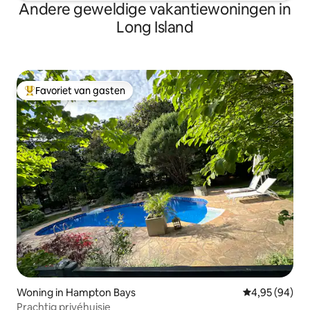
Andere geweldige vakantiewoningen in
Long Island
Favoriet van gasten
Topfavoriet van gasten
Woning in Hampton Bays
Gemiddelde be
4,95 (94)
Prachtig privéhuisje