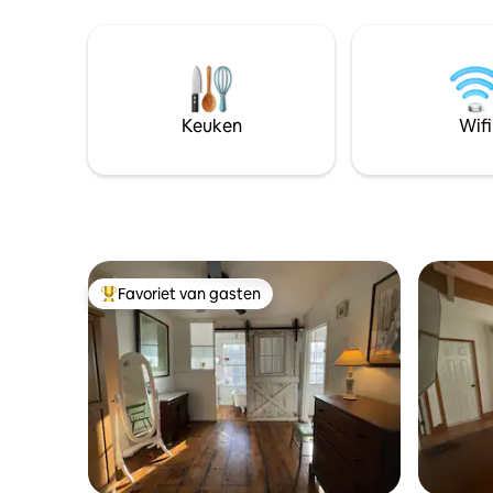
een complete badkamer en een speciale
bekijken 
werkruimte. De benedenverdieping
slechts e
heeft een grote mediakamer,
aankomst 
wasruimte, complete badkamer en een
15 minute
grote slaapkamer met 2 queensize
bedden.
Keuken
Wifi
Favoriet van gasten
Topfavoriet van gasten