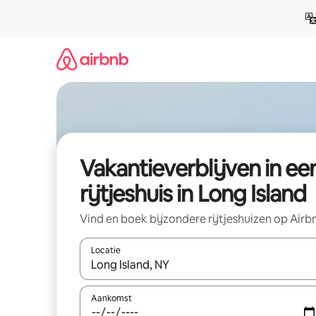
Ga
direct
naar
inhoud
Vakantieverblijven in ee
rijtjeshuis in Long Island
Vind en boek bijzondere rijtjeshuizen op Airb
Locatie
Wanneer er resultaten beschikbaar zijn, maak je 
Aankomst