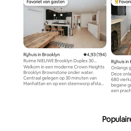
Favoriet van gasten
Favor
Favoriet van gasten
Topfavor
Rijhuis in Brooklyn
Gemiddelde beoordeling
4,93 (194)
Ruime NIEUWE Brooklyn Duplex 30
Rijhuis in
minuten naar Manhattan!
Welkom in een moderne Crown Heights
Onlangs g
Brooklyn Brownstone onder water.
apparteme
Deze onl
Centraal gelegen op 30 minuten van
680 vierk
Manhattan en op een steenworp afstand
begane gr
van de 2/3/4/5/airco-treinen. Deze
een prac
NIEUWE unit met 2 verdiepingen biedt
in Bed-Stuy! Dit juweeltje ligt o
veel ruimte, 4 queensize bedden,
een steen
keuken, grote mediakamer, gedeelde
cafés, re
airco 's in elke kamer, kinderspeelgoed
te bieden 
en nog veel meer. De inloopverdieping
Populair
voor een 
biedt: een volledige keuken, een
Center, e
eetkamer, twee queensize slaapkamers,
gewoon o