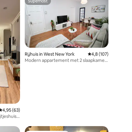
Superhost
Superhost
Rijhuis in West New York
Gemiddelde beoordeli
4,8 (107)
Modern appartement met 2 slaapkamers
Apt! Dicht bij Times Square!
ecensies
Gemiddelde beoordeling van 4,95 op 5, 63 recensies
4,95 (63)
jtjeshuis