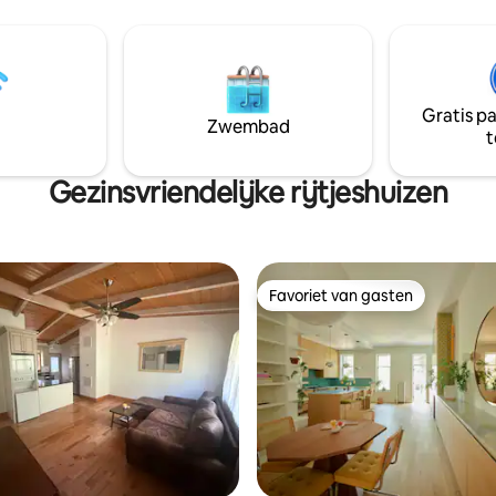
is zeer centraal en een gemakk
- het openbaar vervoer ligt op
wandeling naar de meeste van
en paar straten afstand, met
belangrijkste bezienswaardig
in het centrum van Brooklyn in
Mystic.
n en Manhattan in 20 minuten!
Gratis p
Zwembad
t
Gezinsvriendelijke rijtjeshuizen
Favoriet van gasten
Favoriet van gasten