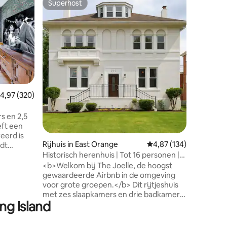
Superhost
Favor
Superhost
Topfavo
8 slaappl
badkamer
Welkom bi
Brownst
Heritage
Propertie
Jersey C
appartem
en rustig
heeft vo
zakenrei
emiddelde beoordeling van 4,97 op 5, 320 recensies
4,97 (320)
bedden, a
ecensies
tv, wasm
ic
s en 2,5
achtertui
eft een
buurt met
reerd is
parken a
Rijhuis in East Orange
Gemiddelde beoordeling
4,87 (134)
edt
en NYC o
Historisch herenhuis | Tot 16 personen |
s weg van
GEEN AI
Wereldkampioenschap voetbal + park
s
<b>Welkom bij The Joelle, de hoogst
 door
gewaardeerde Airbnb in de omgeving
ere
voor grote groepen.</b> Dit rijtjeshuis
ke
met zes slaapkamers en drie badkamers
ng Island
ren
was ooit een historische
rote
stadsbibliotheek. Het is nu een prachtig
 herenhuis
ingericht toevluchtsoord voor maximaal