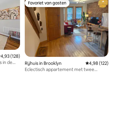
Favoriet van gasten
Favoriet van gasten
emiddelde beoordeling van 4,93 op 5, 128 recensies
4,93 (128)
s in de
Rijhuis in Brooklyn
Gemiddelde beoordeling
4,98 (122)
Eclectisch appartement met twee
slaapkamers / twee badkamers
ecensies