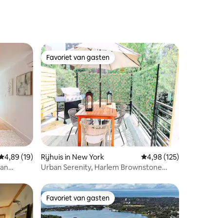
Favoriet van gasten
Favoriet van gasten
ecensies
Gemiddelde beoordeling van 4,89 op 5, 19 recensies
4,89 (19)
Rijhuis in New York
Gemiddelde beoordeling
4,98 (125)
van
Urban Serenity, Harlem Brownstone
Duplex met patio
Favoriet van gasten
Favoriet van gasten