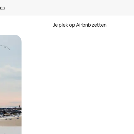
ven
Je plek op Airbnb zetten
en of swipen.