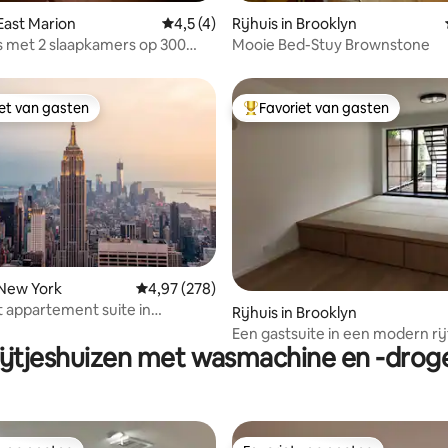
g van 4,95 op 5, 60 recensies
 East Marion
Gemiddelde beoordeling van 4,5 op 5, 4 r
4,5 (4)
Rijhuis in Brooklyn
is met 2 slaapkamers op 300
Mooie Bed-Stuy Brownstone
 de toegang tot de baai!
iet van gasten
Favoriet van gasten
iet van gasten
Topfavoriet van gasten
n New York
Gemiddelde beoordeling van 4,97 op 5, 278 r
4,97 (278)
t appartement suite in
 van 4,95 op 5, 206 recensies
Rijhuis in Brooklyn
Een gastsuite in een modern rijt
ijtjeshuizen met wasmachine en -drog
Brooklyn