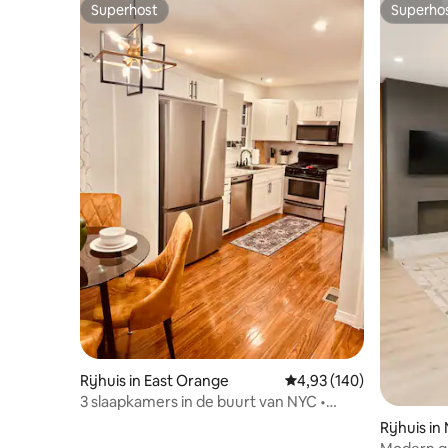
Superhost
Superho
Superhost
Superho
Rijhuis in East Orange
Gemiddelde beoordeling
4,93 (140)
3 slaapkamers in de buurt van NYC •
Gratis parkeren • Gemakkelijke toegang
Rijhuis i
tot de trein