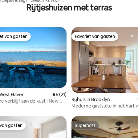
oepsverblijf | Geschikt voor
Rijtjeshuizen met terras
nen | In de buurt van NYC en
iet van gasten
Favoriet van gasten
iet van gasten
Favoriet van gasten
g van 4,97 op 5, 62 recensies
n West Haven
Gemiddelde beoordeling van 5 op 5, 21 r
5 (21)
Rijhuis in Brooklyn
e verblijf aan de kust | New
Moderne gastsuite in het hart 
rbor
BedStuy
 van gasten
Superhost
 van gasten
Superhost