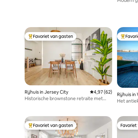
Modern gr
13+ perso
EWR
Favoriet van gasten
Favor
Topfavoriet van gasten
Topfavor
Rijhuis in Jersey City
Gemiddelde beoordelin
4,97 (62)
Rijhuis i
Historische brownstone retraite met
Het antiek
achtertuin en parkeerplaats
Haven Ha
Favoriet van gasten
Favoriet
Topfavoriet van gasten
Favoriet