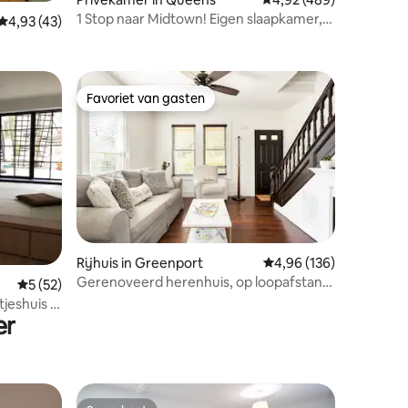
1 Stop naar Midtown! Eigen slaapkamer,
ecensies
Gemiddelde beoordeling van 4,93 op 5, 43 recensies
4,93 (43)
oriëntatiepunthuis
Favoriet van gasten
Favoriet van gasten
ecensies
Rijhuis in Greenport
Gemiddelde beoordeling
4,96 (136)
Gerenoveerd herenhuis, op loopafstand
Gemiddelde beoordeling van 5 op 5, 52 recensies
5 (52)
van alles
jeshuis in
er