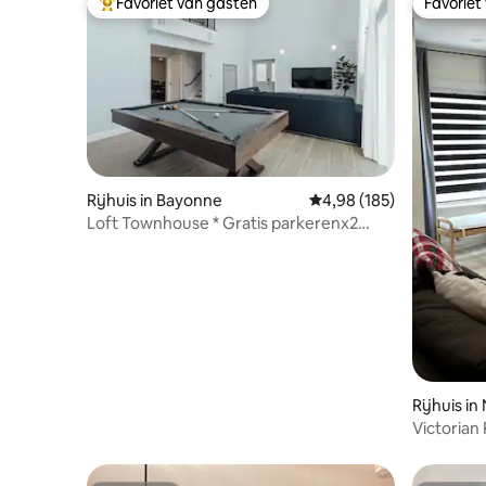
Favoriet van gasten
Favoriet
Topfavoriet van gasten
Favoriet
Rijhuis in Bayonne
Gemiddelde beoordeling
4,98 (185)
Loft Townhouse * Gratis parkerenx2
*Kingsize bed in de buurt van NYC
Rijhuis i
Victorian
Dream/NY