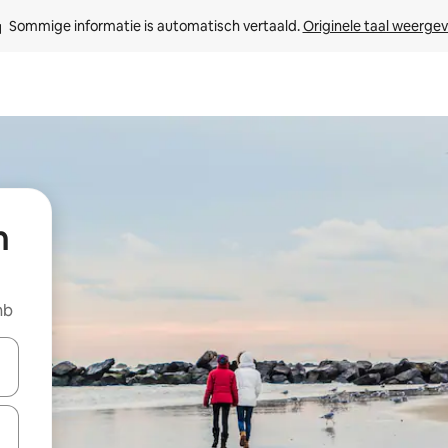
Sommige informatie is automatisch vertaald. 
Originele taal weerge
n
nb
een keuze met je de pijltjestoetsen omhoog en omlaag, óf door te tikk