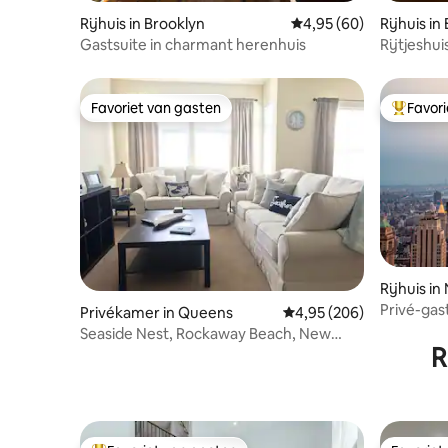
Rijhuis in Brooklyn
Gemiddelde beoordelin
4,95 (60)
Rijhuis in
Gastsuite in charmant herenhuis
Rijtjeshu
meter van
Favoriet van gasten
Favor
Favoriet van gasten
Topfavor
Rijhuis i
Privé-gas
Privékamer in Queens
Gemiddelde beoordeling
4,95 (206)
rijtjeshuis
Seaside Nest, Rockaway Beach, New
R
York