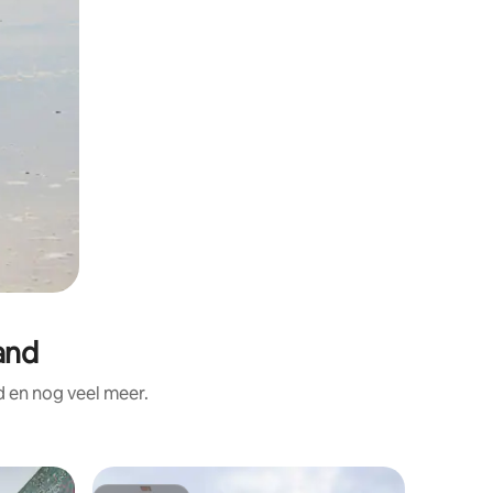
and
d en nog veel meer.
Rijhuis i