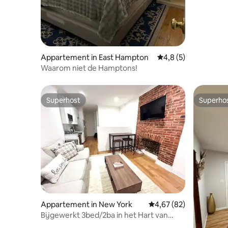
Appartement in East Hampton
Gemiddelde beoordel
4,8 (5)
Waarom niet de Hamptons!
Superhost
Superho
Superhost
Superho
Appartement in New York
Gemiddelde beoordelin
4,67 (82)
Bijgewerkt 3bed/2ba in het Hart van
Manhattan