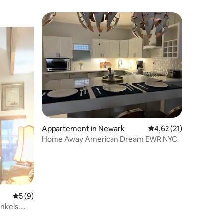
ecensies
Appartement in Newark
Gemiddelde beoordeli
4,62 (21)
Home Away American Dream EWR NYC
Gemiddelde beoordeling van 5 op 5, 9 recensies
5 (9)
inkels.