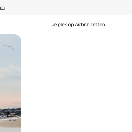
ven
Je plek op Airbnb zetten
en of swipen.