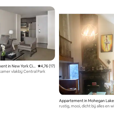
 van 4,68 op 5, 164 recensies
nt in New York Cit
Gemiddelde beoordeling van 4,76 op 5, 17 r
4,76 (17)
kamer vlakbij Central Park
Appartement in Mohegan Lake
rustig, mooi, dicht bij alles en w
Schoon