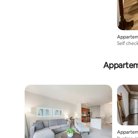
Apparteme
Self chec
No stairs
Appartem
Appartem