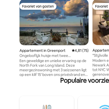
Favoriet van gasten
Favoriet
Favoriet van gasten
Favoriet
Apparteme
Appartement in Greenport
Gemiddelde beoordelin
4,81 (75)
“Stijlvol
Ongelooflijk huisje met twee
Dichtbij 
slaapkamers aan het water!
Modern en
Een geweldige en unieke ervaring op de
Newark Ai
North Fork van Long Island. Deze
tot NYC Welkom in je prachtig
meergezinswoning met 3 seizoenen ligt
gerenovee
op een klif 15’ boven ons privéstrand en
Populaire voorzi
slaapkamer
biedt een panoramisch uitzicht op de LI
enkele mi
Sound. Geweldig uitzicht op de
Internati
zonsondergang/zonsopgang, vissen,
gemakkeli
strandkammen, zwemmen,
Perfect v
wijnmakerijen, restaurants, winkels.
tussensto
Enorm terras van de 2e verdieping voor
bezoekers
cocktails in de avond. Volledige keuken,