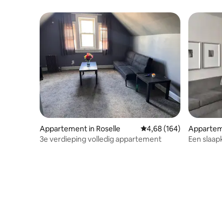
Appartement in Roselle
Gemiddelde beoordeling
4,68 (164)
Apparteme
y
3e verdieping volledig appartement
Een slaap