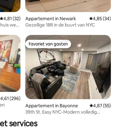
Gemiddelde beoordeling van 4,81 op 5, 32 recensies
4,81 (32)
Appartement in Newark
Gemiddelde beoordelin
4,85 (34)
Gezellige 1BR in de buurt van NYC
Favoriet van gasten
Favoriet van gasten
emiddelde beoordeling van 4,61 op 5, 296 recensies
4,61 (296)
en
Appartement in Bayonne
Gemiddelde beoordelin
4,87 (55)
ecensies
39th St. Easy NYC-Modern volledig
ingericht LTR +
et services