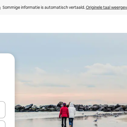
Sommige informatie is automatisch vertaald. 
Originele taal weerge
een keuze met je de pijltjestoetsen omhoog en omlaag, óf door te tikk