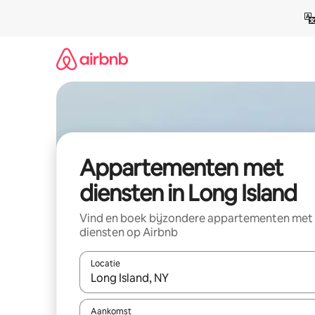
Ga
direct
naar
inhoud
Appartementen met
diensten in Long Island
Vind en boek bijzondere appartementen met
diensten op Airbnb
Locatie
Wanneer er resultaten beschikbaar zijn, maak je 
Aankomst