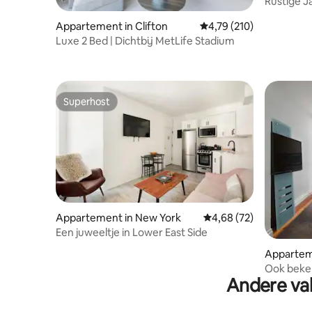
Rustige J
luchthav
Appartement in Clifton
Gemiddelde beoordeling
4,79 (210)
Luxe 2 Bed | Dichtbij MetLife Stadium
Superhost
Superhost
Appartement in New York
Gemiddelde beoordelin
4,68 (72)
Een juweeltje in Lower East Side
Appartem
Ook beken
Andere vak
twee sla
keuken