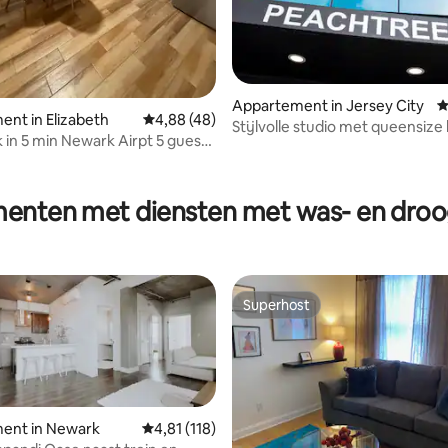
Appartement in Jersey City
G
nt in Elizabeth
Gemiddelde beoordeling van 4,88 op 5, 48 r
4,88 (48)
Stijlvolle studio met queensize
k in 5 min Newark Airpt 5 guest
balkon in de buurt van NYC
enten met diensten met was- en dro
Superhost
Superhost
ent in Newark
Gemiddelde beoordeling van 4,81 op 5, 118 r
4,81 (118)