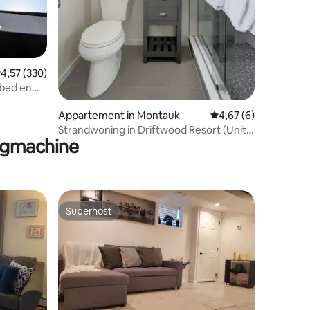
emiddelde beoordeling van 4,57 op 5, 330 recensies
4,57 (330)
ecensies
 bed en
Appartement in Montauk
Gemiddelde beoordeli
4,67 (6)
Strandwoning in Driftwood Resort (Unit
ogmachine
7)
Superhost
Superhost
ecensies