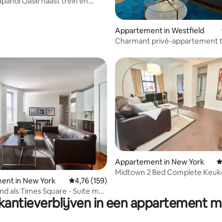
apandi Oase naast trein en
en
 van 4,79 op 5, 210 recensies
Appartement in Westfield
Charmant privé-appartement thuis weg
van huis
g van 4,68 op 5, 72 recensies
Appartement in New York
G
Midtown 2 Bed Complete Keuk
ent in New York
Gemiddelde beoordeling van 4,76 op 5, 159 r
4,76 (159)
d als Times Square - Suite met
antieverblijven in een appartement m
apkamers: wasmachine/droger,