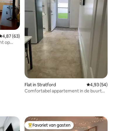
ecensies
Gemiddelde beoordeling van 4,87 op 5, 63 recensies
4,87 (63)
ht op
Flat in Stratford
Gemiddelde beoordelin
4,93 (54)
Comfortabel appartement in de buurt
van alle gemeenschappelijke faciliteiten
Favoriet van gasten
Topfavoriet van gasten