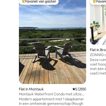
Favoriet van gasten
Favor
Topfavoriet van gasten
Topfavor
Flat in Br
ZONNIG d
kantoor
Deze ruim
voet hoog
met één s
voet) met
privéacht
bevindt z
in de tre
Flat in Montauk
Gemiddelde beoordel
5 (259)
24/7 gema
Montauk Waterfront Condo met uitzicht
verscheid
op de zonsondergang
Modern appartement met 1 slaapkamer
biologisch
in een omheinde gemeenschap (Rough
supermark