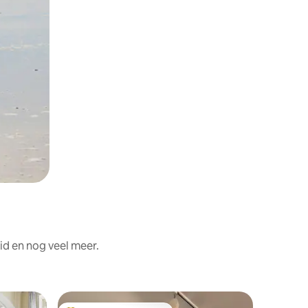
id en nog veel meer.
Flat in Fai