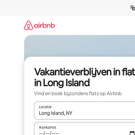
Ga
direct
naar
inhoud
Vakantieverblijven in fla
in Long Island
Vind en boek bijzondere flats op Airbnb
Locatie
Wanneer er resultaten beschikbaar zijn, maak je 
Aankomst