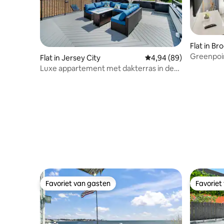
Flat in Br
Greenpoin
Flat in Jersey City
Gemiddelde beoordelin
4,94 (89)
bij de me
Luxe appartement met dakterras in de
buurt van NYC en EWR
Favoriet van gasten
Favoriet
Favoriet van gasten
Favoriet