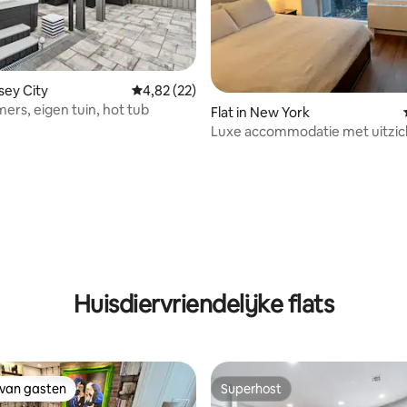
eling van 5 op 5, 6 recensies
rsey City
Gemiddelde beoordeling van 4,82 op 5, 22 r
4,82 (22)
mers, eigen tuin, hot tub
Flat in New York
Luxe accommodatie met uitzic
Manhattan
Huisdiervriendelijke flats
 van gasten
Superhost
 van gasten
Superhost