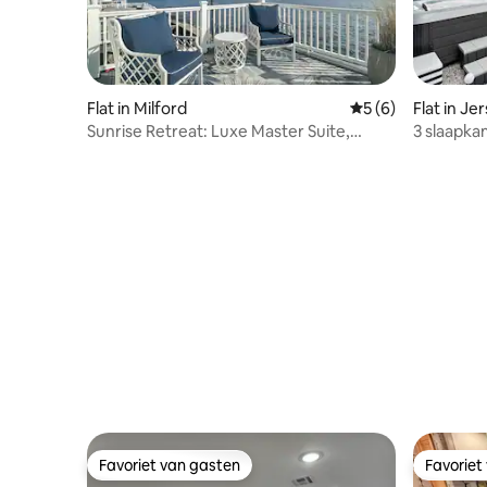
Flat in Milford
Gemiddelde beoord
5 (6)
Flat in Je
Sunrise Retreat: Luxe Master Suite,
3 slaapka
Uitzicht op de oceaan!
Favoriet van gasten
Favoriet
Favoriet van gasten
Favoriet