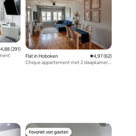
emiddelde beoordeling van 4,88 op 5, 291 recensies
4,88 (291)
ement
ecensies
Flat in Hoboken
Gemiddelde beoordelin
4,97 (62)
Chique appartement met 2 slaapkamers
in Hoboken, Cali King-bed, 10 minuten
naar NYC
Favoriet van gasten
Favoriet van gasten