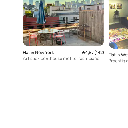
Flat in New York
Gemiddelde beoordeling
4,87 (142)
Flat in W
Artistiek penthouse met terras + piano
Prachtig
volledig 