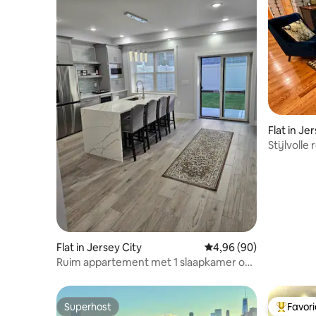
Flat in Je
Stijlvolle
eigen ing
Flat in Jersey City
Gemiddelde beoordelin
4,96 (90)
Ruim appartement met 1 slaapkamer op
enkele minuten van NYC + gratis
parkeergelegenheid
Superhost
Favor
Superhost
Topfavor