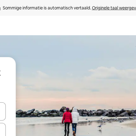
Sommige informatie is automatisch vertaald. 
Originele taal weerge
t
een keuze met je de pijltjestoetsen omhoog en omlaag, óf door te tikk