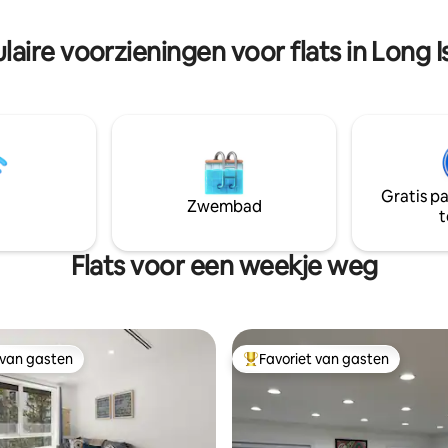
je verblijf zo aangenaam mogel
d van JMZ sneltrein @ Myrtle
maken. We zijn volledig gelice
oadway en 10-25 minuten met
laire voorzieningen voor flats in Long I
VERGUNNING#: STR-002935-2
naar Lower (Soho, Lower
Tribeca...) en Midtown
n
Gratis p
Zwembad
t
Flats voor een weekje weg
 van gasten
Favoriet van gasten
 van gasten
Topfavoriet van gasten