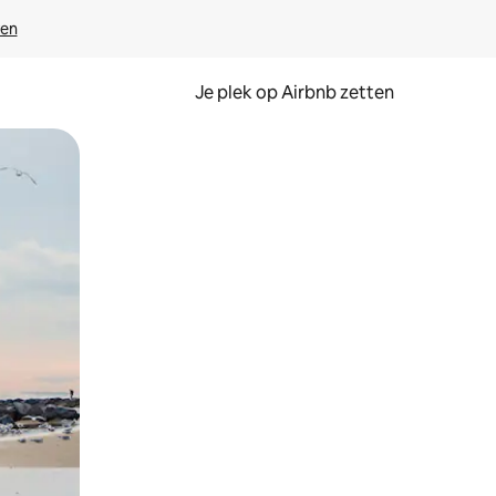
ven
Je plek op Airbnb zetten
en of swipen.