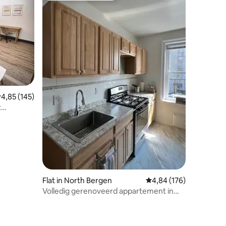
ecensies
emiddelde beoordeling van 4,85 op 5, 145 recensies
4,85 (145)
t
ar NYC
Flat in North Bergen
Gemiddelde beoordeling
4,84 (176)
Volledig gerenoveerd appartement in
West New York