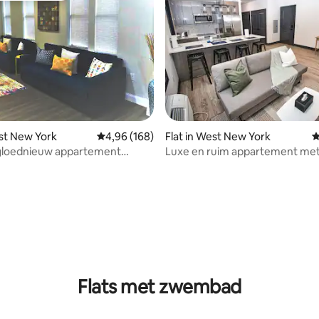
 van 4,87 op 5, 142 recensies
est New York
Gemiddelde beoordeling van 4,96 op 5, 168 r
4,96 (168)
Flat in West New York
G
 gloednieuw appartement
Luxe en ruim appartement me
geladen minuten naar NYC
parkeerplaats - 20 minuten na
Flats met zwembad