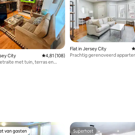
Flat in Jersey City
G
Prachtig gerenoveerd appart
rsey City
Gemiddelde beoordeling van 4,81 op 5, 108 r
4,81 (108)
 retraite met tuin, terras en
ang
g van 4,96 op 5, 90 recensies
iet van gasten
Superhost
iet van gasten
Superhost