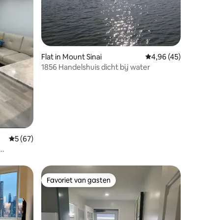
ecensies
Flat in Mount Sinai
Gemiddelde beoordelin
4,96 (45)
1856 Handelshuis dicht bij water
Gemiddelde beoordeling van 5 op 5, 67 recensies
5 (67)
roger
Favoriet van gasten
Favoriet van gasten