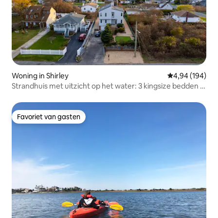
Woning in Shirley
Gemiddelde beo
4,94 (194)
Strandhuis met uitzicht op het water: 3 kingsize bedden +
putting green
Favoriet van gasten
Favoriet van gasten