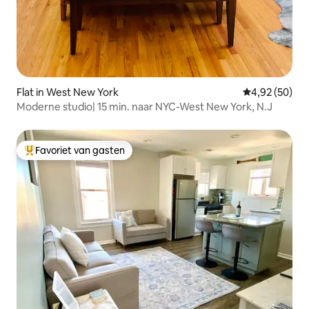
Flat in West New York
Gemiddelde be
4,92 (50)
Moderne studio| 15 min. naar NYC-West New York, N.J
Favoriet van gasten
Topfavoriet van gasten