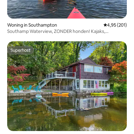
Woning in Southampton
Gemiddelde beo
4,95 (201)
Southamp Waterview, ZONDER honden! Kajaks,
tafeltennis
Superhost
Superhost