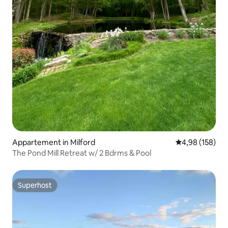
Appartement in Milford
Gemiddelde beo
4,98 (158)
The Pond Mill Retreat w/ 2 Bdrms & Pool
Superhost
Superhost