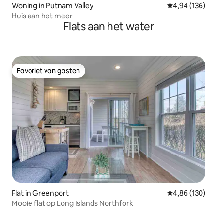
Woning in Putnam Valley
Gemiddelde beo
4,94 (136)
Huis aan het meer
Flats aan het water
Favoriet van gasten
Favoriet van gasten
Flat in Greenport
Gemiddelde beo
4,86 (130)
Mooie flat op Long Islands Northfork