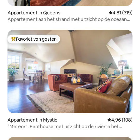
Appartement in Queens
Gemiddelde beo
4,81 (319)
Appartement aan het strand met uitzicht op de oceaan
en een enorm terras
Favoriet van gasten
Topfavoriet van gasten
Appartement in Mystic
Gemiddelde beo
4,96 (108)
"Meteor": Penthouse met uitzicht op de rivier in het
centrum van Mystic