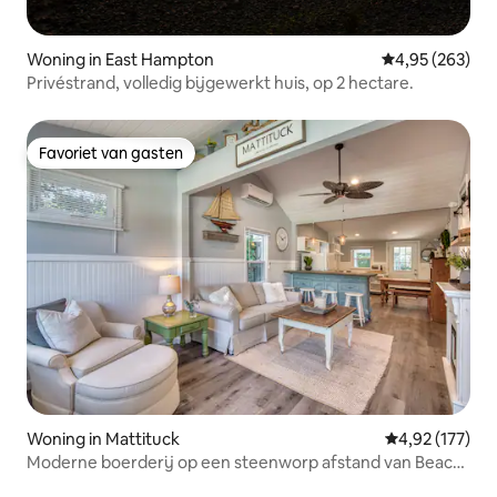
Woning in East Hampton
Gemiddelde beo
4,95 (263)
Privéstrand, volledig bijgewerkt huis, op 2 hectare.
Favoriet van gasten
Favoriet van gasten
Woning in Mattituck
Gemiddelde beo
4,92 (177)
Moderne boerderij op een steenworp afstand van Beach
& Love Lane