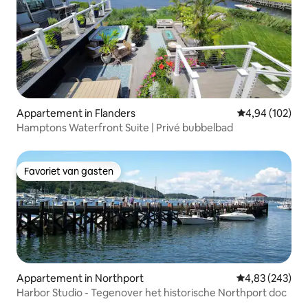
Appartement in Flanders
Gemiddelde beo
4,94 (102)
Hamptons Waterfront Suite | Privé bubbelbad
Favoriet van gasten
Favoriet van gasten
Appartement in Northport
Gemiddelde beo
4,83 (243)
Harbor Studio - Tegenover het historische Northport doc