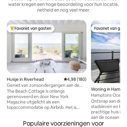
water kregen een hoge beoordeling voor hun locatie,
netheid en nog veel meer.
Favoriet van gasten
Favoriet van gas
Topfavoriet van gasten
Favoriet van gas
Huisje in Riverhead
Gemiddelde beoordeling van 4,9
4,98 (180)
Geniet van zonsondergangen aan de
Woning in Hampto
oceaan in een rustgevende oase aan het
The Beach Cottage is onlangs
Hamptons Oceanfr
strand
gerenoveerd en door New York
Ontsnap aan de dr
Magazine uitgelicht als een
stadsleven en kom 
topaccommodatie op Airbnb. Het is
prachtige huis in
ontworpen en ingericht in een moderne,
aan de oceaan is 
organische stijl, met een palet van witte
Populaire voorzieningen voor
wakker te worden 
en neutrale kleuren om een serene en