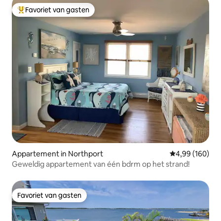
Favoriet van gasten
Topfavoriet van gasten
Appartement in Northport
Gemiddelde beo
4,99 (160)
Geweldig appartement van één bdrm op het strand!
Favoriet van gasten
Favoriet van gasten