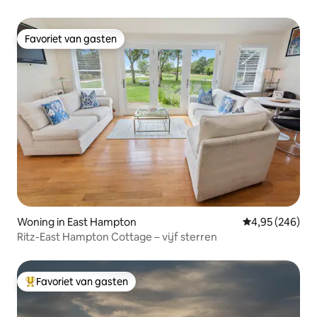
Favoriet van gasten
Favoriet van gasten
Woning in East Hampton
Gemiddelde beo
4,95 (246)
Ritz-East Hampton Cottage – vijf sterren
Favoriet van gasten
Topfavoriet van gasten