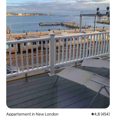
Appartement in New London
Gemiddelde be
4,8 (454)