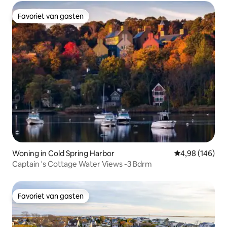
Favoriet van gasten
Favoriet van gasten
Woning in Cold Spring Harbor
Gemiddelde beo
4,98 (146)
Captain 's Cottage Water Views -3 Bdrm
Favoriet van gasten
Favoriet van gasten