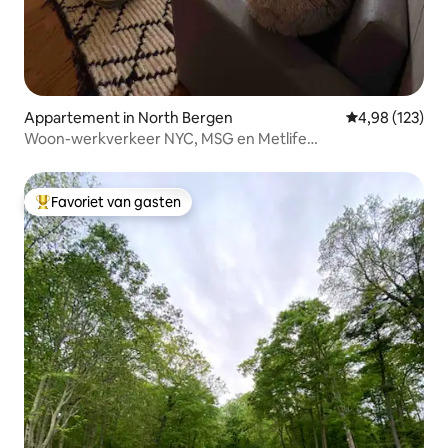
Appartement in North Bergen
Gemiddelde beo
4,98 (123)
Woon-werkverkeer NYC, MSG en Metlife
Stadium|Garageparkeergelegenheid!
Favoriet van gasten
Topfavoriet van gasten