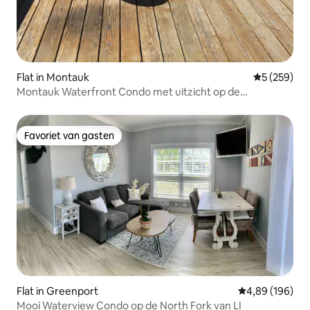
Flat in Montauk
Gemiddelde 
5 (259)
Montauk Waterfront Condo met uitzicht op de
zonsondergang
Favoriet van gasten
Favoriet van gasten
Flat in Greenport
Gemiddelde beo
4,89 (196)
Mooi Waterview Condo op de North Fork van LI