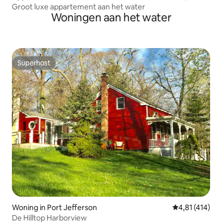
Groot luxe appartement aan het water
Woningen aan het water
Superhost
Superhost
Woning in Port Jefferson
Gemiddelde be
4,81 (414)
De Hilltop Harborview