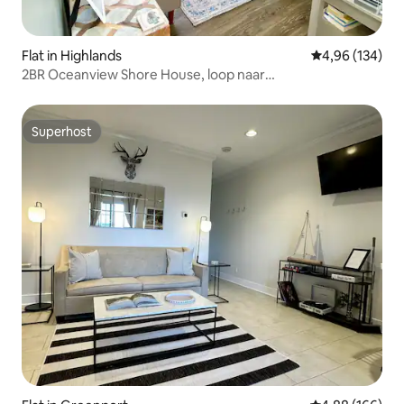
Flat in Highlands
Gemiddelde beo
4,96 (134)
2BR Oceanview Shore House, loop naar
strand/nachtleven
Superhost
Superhost