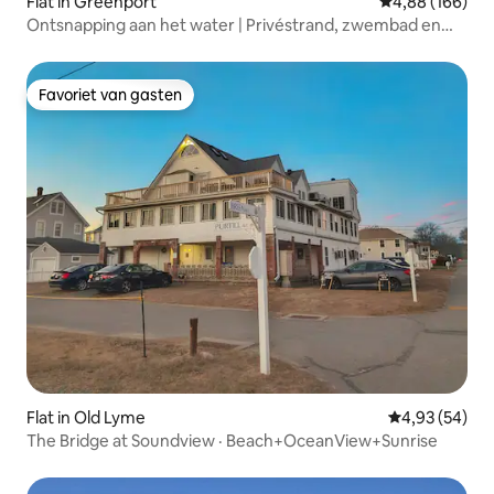
Flat in Greenport
Gemiddelde beo
4,88 (166)
Ontsnapping aan het water | Privéstrand, zwembad en
uitzicht
Favoriet van gasten
Favoriet van gasten
Flat in Old Lyme
Gemiddelde be
4,93 (54)
The Bridge at Soundview · Beach+OceanView+Sunrise