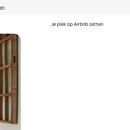
ven
Je plek op Airbnb zetten
en of swipen.