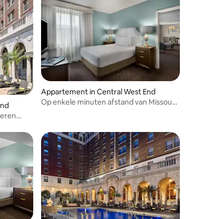
Appartement in Central West End
Op enkele minuten afstand van Missouri
End
Botanical Garden! Zwembad!
ieren
rest Park