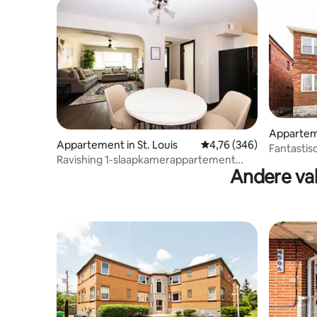
Apparteme
Appartement in St. Louis
Gemiddelde beoordeling
4,76 (346)
Fantastis
Ravishing 1-slaapkamerappartement
slaapkam
Andere vak
met parkeren op straat
straat