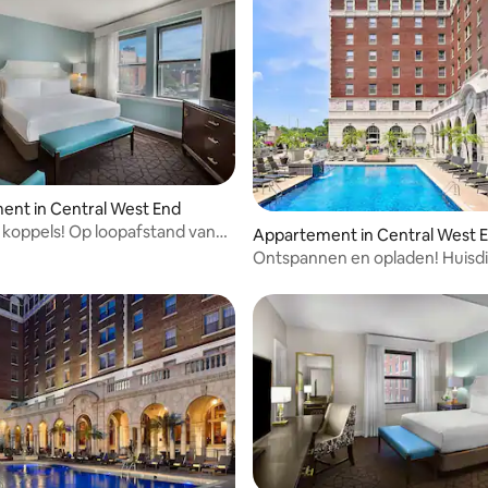
nt in Central West End
r koppels! Op loopafstand van
Appartement in Central West 
ts!
Ontspannen en opladen! Huisd
toegestaan, in de buurt van Fo