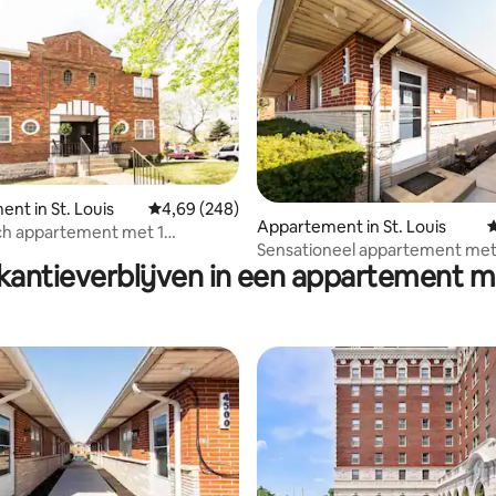
nt in St. Louis
Gemiddelde beoordeling van 4,69 op 5, 248 r
4,69 (248)
 van 4,76 op 5, 346 recensies
Appartement in St. Louis
G
ch appartement met 1
Sensationeel appartement met
er en parkeergelegenheid op
antieverblijven in een appartement m
slaapkamer en parkeerplaats