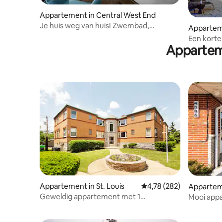
Appartement in Central West End
Je huis weg van huis! Zwembad,
Apparteme
huisdieren toegestaan
nd
Een korte
Appartem
Huisdiere
Appartement in St. Louis
Gemiddelde beoordeling
4,78 (282)
Apparteme
Geweldig appartement met 1
Mooi app
slaapkamer en gratis
gratis pa
parkeergelegenheid