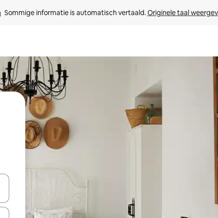
Sommige informatie is automatisch vertaald. 
Originele taal weerge
een keuze met je de pijltjestoetsen omhoog en omlaag, óf door te tikk