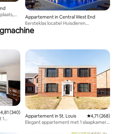
End
plaats,
recensies
Appartement in Central West End
Eersteklas locatie! Huisdieren
ogmachine
Toegestaan, Parkeren, Zwembad
emiddelde beoordeling van 4,81 op 5, 340 recensies
4,81 (340)
ecensies
Appartement in St. Louis
Gemiddelde beoordelin
4,71 (268)
 1
Elegant appartement met 1 slaapkamer
aat
en eigen parkeerplaats