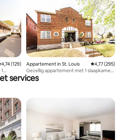
ecensies
emiddelde beoordeling van 4,74 op 5, 129 recensies
4,74 (129)
Appartement in St. Louis
Gemiddelde beoordeling
4,77 (295)
 1
Gezellig appartement met 1 slaapkamer
et services
en parkeergelegenheid op straat