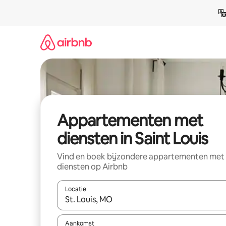
Ga
direct
naar
inhoud
Appartementen met
diensten in Saint Louis
Vind en boek bijzondere appartementen met
diensten op Airbnb
Locatie
Wanneer er resultaten beschikbaar zijn, maak je 
Aankomst