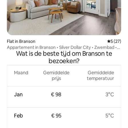
Flat in Branson
Gemiddelde
5 (27)
Appartement in Branson • Silver Dollar City • Zwembad •
Wat is de beste tijd om Branson te
Spelletjes
bezoeken?
Maand
Gemiddelde
Gemiddelde
prijs
temperatuur
Jan
€ 98
3°C
Feb
€ 95
5°C