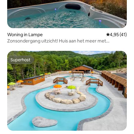
Woning in Lampe
Gemiddelde b
4,95 (41)
Zonsondergang uitzicht! Huis aan het meer met
bubbelbad op Table Rock
Superhost
Superhost