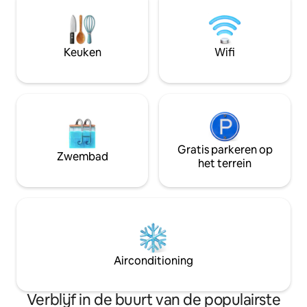
zon ondergaat bo
en koester de mee
momenten van het 
volwassenen die o
Keuken
Wifi
ongeëvenaard toe
Ozarks.
Gratis parkeren op
Zwembad
het terrein
Airconditioning
Verblijf in de buurt van de populairste