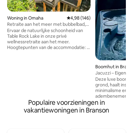
Woning in Omaha
Gemiddelde beoordeling van 4,9
4,98 (146)
Retraite aan het meer met bubbelbad,
sauna en koud bad
Ervaar de natuurlijke schoonheid van
Table Rock Lake in onze privé
wellnessretraite aan het meer.
Hoogtepunten van de accommodatie: •
Eigen fitnessruimte, koude duik en
sauna • Eigen terras met bubbelbad •
Starlink-snel internet • Toegang tot het
Boomhut in Brans
meer en drie kilometer van de
Jacuzzi – Eigen m
jachthaven en lancering • 15 minuten van
met uitzicht op h
Deze luxe boomhu
Big Cedar, Top of the Rock & Thunder
grond, haalt inspir
Ridge Arena • 20 minuten van Branson •
minimalisme en bi
Gefilterd water • Nespresso Vertuo •
adembenemend uit
Branch Basics schoonmaken en gratis en
Populaire voorzieningen in
Lake. Ontsnap aan het gewone en
doorzichtige wasproducten • Gezellige
rekruteer je verbi
vakantiewoningen in Branson
biologische bamboe lakens van de aarde
het exclusieve Gro
• Noodzakelijke voorzieningen
luxe beddengoed, 
diep bad voor tw
tot rust op de rui