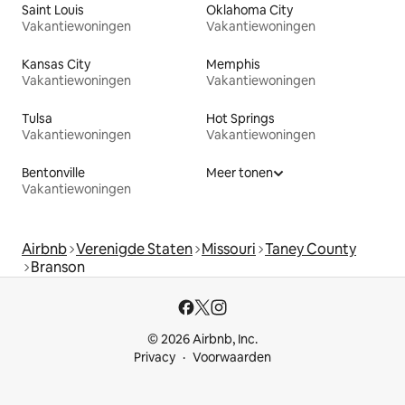
Saint Louis
Oklahoma City
Vakantiewoningen
Vakantiewoningen
Kansas City
Memphis
Vakantiewoningen
Vakantiewoningen
Tulsa
Hot Springs
Vakantiewoningen
Vakantiewoningen
Bentonville
Meer tonen
Vakantiewoningen
Airbnb
Verenigde Staten
Missouri
Taney County
Branson
© 2026 Airbnb, Inc.
Privacy
Voorwaarden