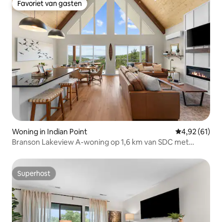
Favoriet van gasten
Favoriet van gasten
Woning in Indian Point
Gemiddelde be
4,92 (61)
Branson Lakeview A-woning op 1,6 km van SDC met
bubbelbad
Superhost
Superhost