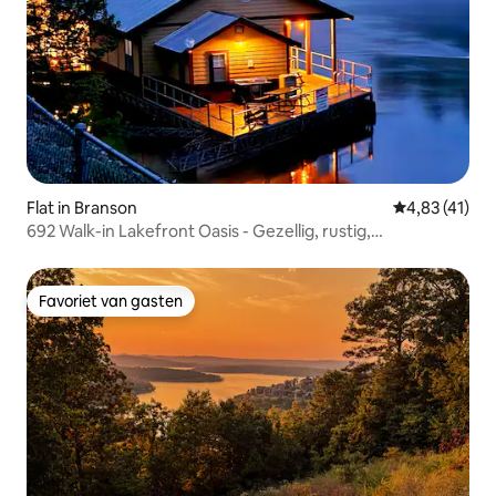
Flat in Branson
Gemiddelde b
4,83 (41)
692 Walk-in Lakefront Oasis - Gezellig, rustig,
schilderachtig
Favoriet van gasten
Favoriet van gasten